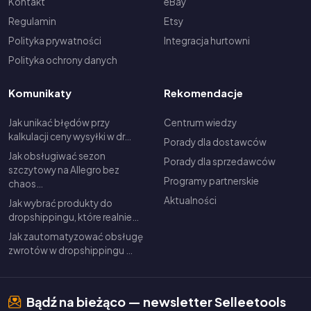
Kontakt
eBay
Regulamin
Etsy
Polityka prywatności
Integracja hurtowni
Polityka ochrony danych
Komunikaty
Rekomendacje
Jak unikać błędów przy
Centrum wiedzy
kalkulacji ceny wysyłki w dr…
Porady dla dostawców
Jak obsługiwać sezon
Porady dla sprzedawców
szczytowy na Allegro bez
Programy partnerskie
chaos…
Aktualności
Jak wybrać produkty do
dropshippingu, które realnie…
Jak zautomatyzować obsługę
zwrotów w dropshippingu …
Bądź na bieżąco — newsletter Selleetools