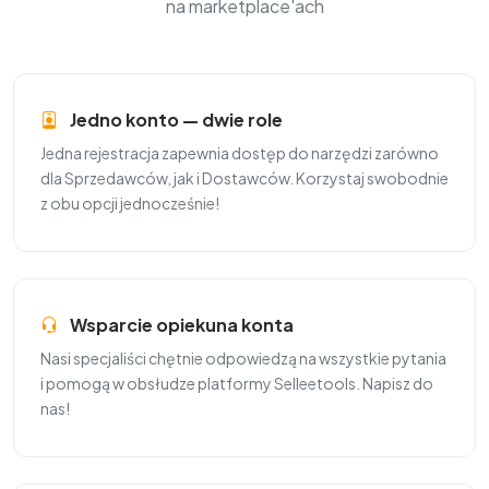
na marketplace'ach
Jedno konto — dwie role
Jedna rejestracja zapewnia dostęp do narzędzi zarówno
dla Sprzedawców, jak i Dostawców. Korzystaj swobodnie
z obu opcji jednocześnie!
Wsparcie opiekuna konta
Nasi specjaliści chętnie odpowiedzą na wszystkie pytania
i pomogą w obsłudze platformy Selleetools. Napisz do
nas!