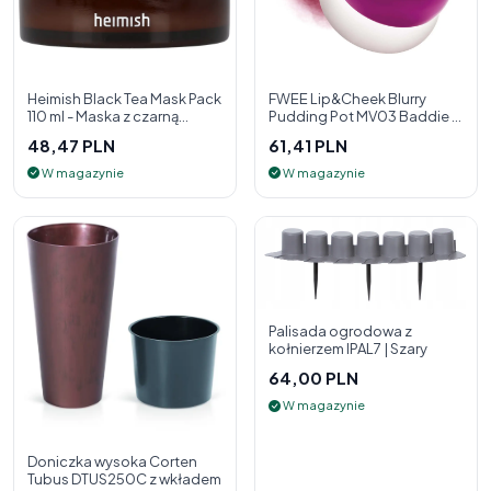
Heimish Black Tea Mask Pack
FWEE Lip&Cheek Blurry
110 ml - Maska z czarną
Pudding Pot MV03 Baddie 5
herbatą
g - 2w1 pomadka i róż do
48,47 PLN
61,41 PLN
policzk
W magazynie
W magazynie
Palisada ogrodowa z
kołnierzem IPAL7 | Szary
64,00 PLN
W magazynie
Doniczka wysoka Corten
Tubus DTUS250C z wkładem