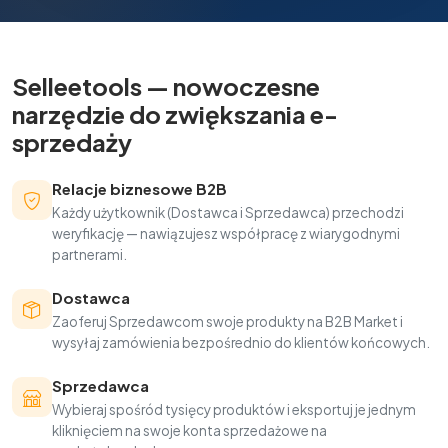
Selleetools — nowoczesne
narzędzie do zwiększania e-
sprzedaży
Relacje biznesowe B2B
Każdy użytkownik (Dostawca i Sprzedawca) przechodzi
weryfikację — nawiązujesz współpracę z wiarygodnymi
partnerami.
Dostawca
Zaoferuj Sprzedawcom swoje produkty na B2B Market i
wysyłaj zamówienia bezpośrednio do klientów końcowych.
Sprzedawca
Wybieraj spośród tysięcy produktów i eksportuj je jednym
kliknięciem na swoje konta sprzedażowe na