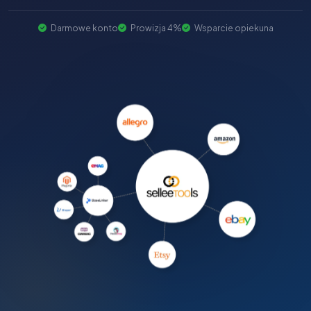
Darmowe konto
Prowizja 4%
Wsparcie opiekuna