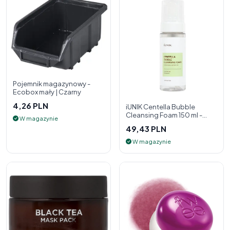
Pojemnik magazynowy -
Ecobox mały | Czarny
4,26 PLN
iUNIK Centella Bubble
Cleansing Foam 150 ml -
W magazynie
pianka oczyszczająca do
49,43 PLN
twarzy
W magazynie