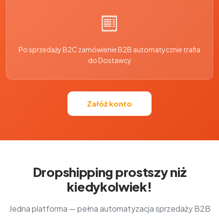
Po sprzedaży B2C zamówienie B2B automatycznie trafia
do Dostawcy
Załóż konto
Dropshipping prostszy niż
kiedykolwiek!
Jedna platforma — pełna automatyzacja sprzedaży B2B