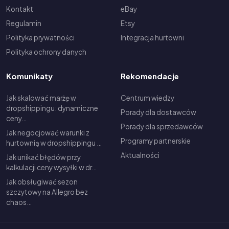
Kontakt
eBay
Regulamin
Etsy
Polityka prywatności
Integracja hurtowni
Polityka ochrony danych
Komunikaty
Rekomendacje
Jak skalować marżę w
Centrum wiedzy
dropshippingu: dynamiczne
Porady dla dostawców
ceny…
Porady dla sprzedawców
Jak negocjować warunki z
Programy partnerskie
hurtownią w dropshippingu …
Aktualności
Jak unikać błędów przy
kalkulacji ceny wysyłki w dr…
Jak obsługiwać sezon
szczytowy na Allegro bez
chaos…