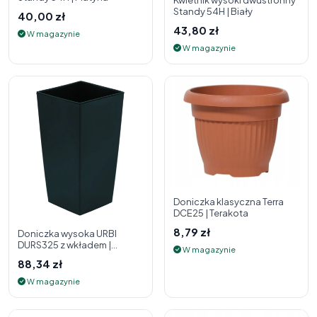
Kwietnik wysoki dwustronny
Standy 54H | Biały
40,00 zł
43,80 zł
W magazynie
W magazynie
Doniczka klasyczna Terra
DCE25 | Terakota
8,79 zł
Doniczka wysoka URBI
DURS325 z wkładem |
W magazynie
Antracyt
88,34 zł
W magazynie