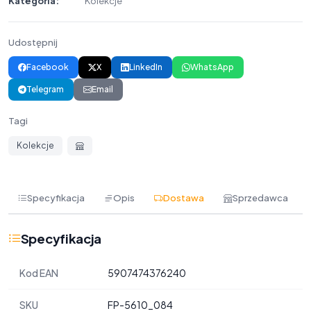
Kategoria:
Kolekcje
Udostępnij
Facebook
X
LinkedIn
WhatsApp
Telegram
Email
Tagi
Kolekcje
Specyfikacja
Opis
Dostawa
Sprzedawca
Specyfikacja
Kod EAN
5907474376240
SKU
FP-5610_084