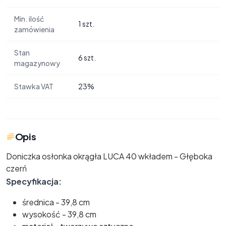
Min. ilość
1 szt.
zamówienia
Stan
6 szt.
magazynowy
Stawka VAT
23%
Opis
Doniczka osłonka okrągła LUCA 40 wkładem - Głęboka
czerń
Specyfikacja:
średnica - 39,8 cm
wysokość - 39,8 cm