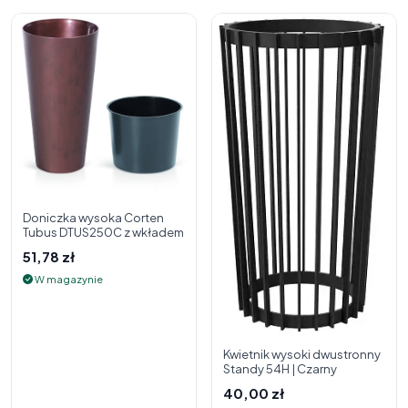
Doniczka wysoka Corten
Tubus DTUS250C z wkładem
51,78 zł
W magazynie
Kwietnik wysoki dwustronny
Standy 54H | Czarny
40,00 zł