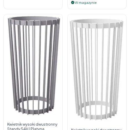
W magazynie
Kwietnik wysoki dwustronny
Standy 54H | Platyna