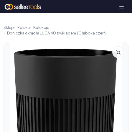
Sklep
Polska
Kolekcje
Doniczka okrągła LUCA 40 z wkładem | Głęboka czerń