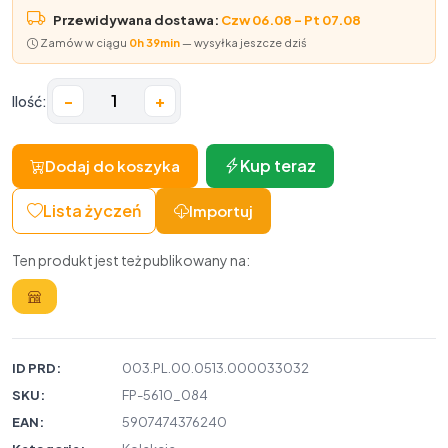
Przewidywana dostawa:
Czw 06.08 – Pt 07.08
Zamów w ciągu
0h 39min
— wysyłka jeszcze dziś
−
+
Ilość:
Kup teraz
Dodaj do koszyka
Lista życzeń
Importuj
Ten produkt jest też publikowany na:
ID PRD:
003.PL.00.0513.000033032
SKU:
FP-5610_084
EAN:
5907474376240