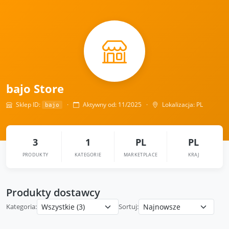
bajo Store
Sklep ID:
·
Aktywny od: 11/2025 ·
Lokalizacja: PL
bajo
3
1
PL
PL
PRODUKTY
KATEGORIE
MARKETPLACE
KRAJ
Produkty dostawcy
Kategoria:
Sortuj: