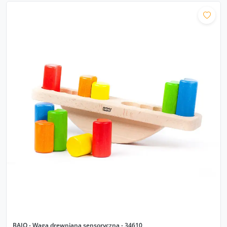
BAJO - Waga drewniana sensoryczna - 34610