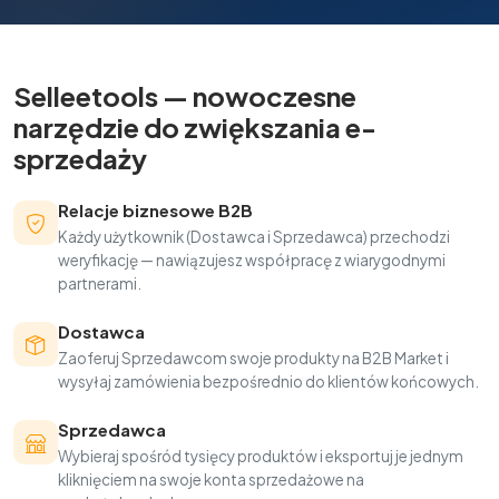
Selleetools — nowoczesne
narzędzie do zwiększania e-
sprzedaży
Relacje biznesowe B2B
Każdy użytkownik (Dostawca i Sprzedawca) przechodzi
weryfikację — nawiązujesz współpracę z wiarygodnymi
partnerami.
Dostawca
Zaoferuj Sprzedawcom swoje produkty na B2B Market i
wysyłaj zamówienia bezpośrednio do klientów końcowych.
Sprzedawca
Wybieraj spośród tysięcy produktów i eksportuj je jednym
kliknięciem na swoje konta sprzedażowe na