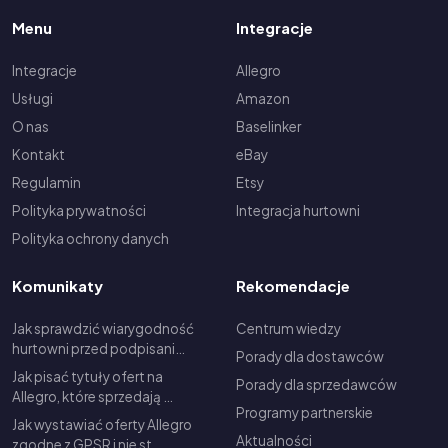
Menu
Integracje
Integracje
Allegro
Usługi
Amazon
O nas
Baselinker
Kontakt
eBay
Regulamin
Etsy
Polityka prywatności
Integracja hurtowni
Polityka ochrony danych
Komunikaty
Rekomendacje
Jak sprawdzić wiarygodność
Centrum wiedzy
hurtowni przed podpisani…
Porady dla dostawców
Jak pisać tytuły ofert na
Porady dla sprzedawców
Allegro, które sprzedają …
Programy partnerskie
Jak wystawiać oferty Allegro
Aktualności
zgodne z GPSR i nie st…