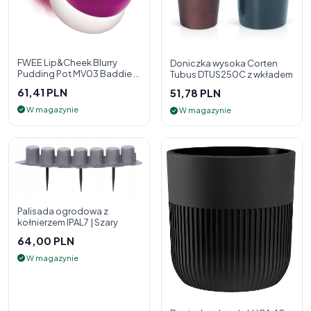
FWEE Lip&Cheek Blurry
Doniczka wysoka Corten
Pudding Pot MV03 Baddie 5
Tubus DTUS250C z wkładem
g - 2w1 pomadka i róż do
61,41 PLN
51,78 PLN
policzk
W magazynie
W magazynie
Palisada ogrodowa z
kołnierzem IPAL7 | Szary
64,00 PLN
W magazynie