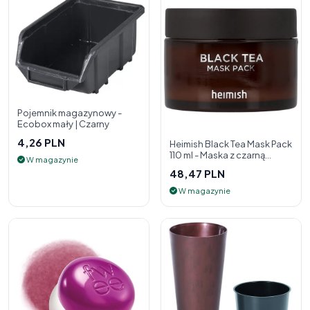
Pojemnik magazynowy -
Ecobox mały | Czarny
4,26 PLN
Heimish Black Tea Mask Pack
110 ml - Maska z czarną
W magazynie
herbatą
48,47 PLN
W magazynie