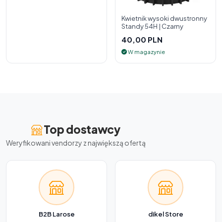
Kwietnik wysoki dwustronny
Standy 54H | Czarny
40,00 PLN
W magazynie
Top dostawcy
Weryfikowani vendorzy z największą ofertą
B2B Larose
dikel Store