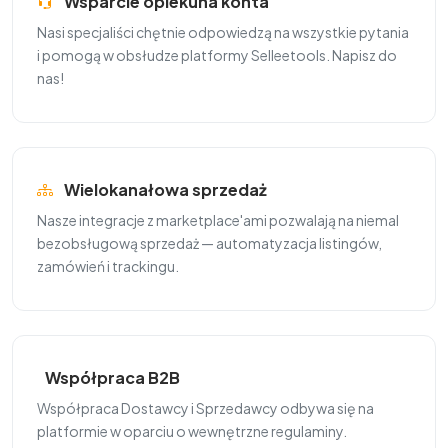
Wsparcie opiekuna konta
Nasi specjaliści chętnie odpowiedzą na wszystkie pytania
i pomogą w obsłudze platformy Selleetools. Napisz do
nas!
Wielokanałowa sprzedaż
Nasze integracje z marketplace'ami pozwalają na niemal
bezobsługową sprzedaż — automatyzacja listingów,
zamówień i trackingu.
Współpraca B2B
Współpraca Dostawcy i Sprzedawcy odbywa się na
platformie w oparciu o wewnętrzne regulaminy.