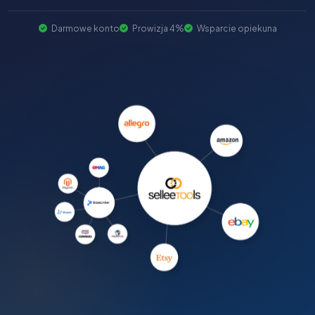
Darmowe konto
Prowizja 4%
Wsparcie opiekuna