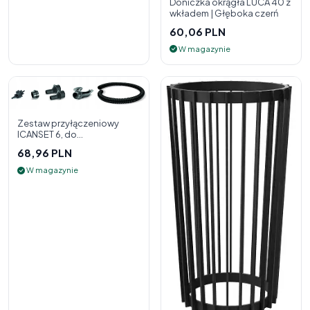
Doniczka okrągła LUCA 40 z
wkładem | Głęboka czerń
60,06 PLN
W magazynie
Zestaw przyłączeniowy
ICANSET 6, do
deszczownicy
68,96 PLN
W magazynie