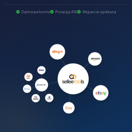
Darmowe konto
Prowizja 4%
Wsparcie opiekuna