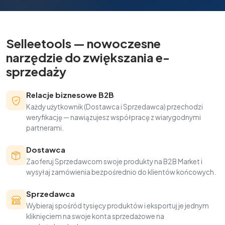
Selleetools — nowoczesne
narzędzie do zwiększania e-
sprzedaży
Relacje biznesowe B2B
Każdy użytkownik (Dostawca i Sprzedawca) przechodzi
weryfikację — nawiązujesz współpracę z wiarygodnymi
partnerami.
Dostawca
Zaoferuj Sprzedawcom swoje produkty na B2B Market i
wysyłaj zamówienia bezpośrednio do klientów końcowych.
Sprzedawca
Wybieraj spośród tysięcy produktów i eksportuj je jednym
kliknięciem na swoje konta sprzedażowe na