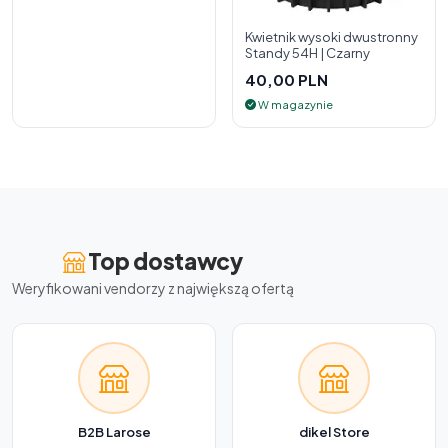
Kwietnik wysoki dwustronny
Standy 54H | Czarny
40,00 PLN
W magazynie
Top dostawcy
Weryfikowani vendorzy z największą ofertą
B2B Larose
dikel Store