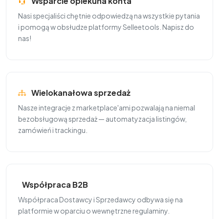
Wsparcie opiekuna konta
Nasi specjaliści chętnie odpowiedzą na wszystkie pytania
i pomogą w obsłudze platformy Selleetools. Napisz do
nas!
Wielokanałowa sprzedaż
Nasze integracje z marketplace'ami pozwalają na niemal
bezobsługową sprzedaż — automatyzacja listingów,
zamówień i trackingu.
Współpraca B2B
Współpraca Dostawcy i Sprzedawcy odbywa się na
platformie w oparciu o wewnętrzne regulaminy.