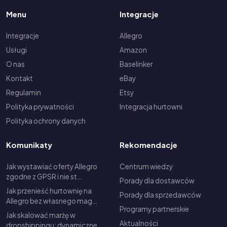
Menu
Integracje
Integracje
Allegro
Usługi
Amazon
O nas
Baselinker
Kontakt
eBay
Regulamin
Etsy
Polityka prywatności
Integracja hurtowni
Polityka ochrony danych
Komunikaty
Rekomendacje
Jak wystawiać oferty Allegro
Centrum wiedzy
zgodne z GPSR i nie st…
Porady dla dostawców
Jak przenieść hurtownię na
Porady dla sprzedawców
Allegro bez własnego mag…
Programy partnerskie
Jak skalować marżę w
Aktualności
dropshippingu: dynamiczne