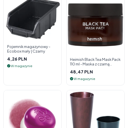
Pojemnik magazynowy -
Ecobox mały | Czarny
4,26 PLN
Heimish Black Tea Mask Pack
110 ml - Maska z czarną
W magazynie
herbatą
48,47 PLN
W magazynie