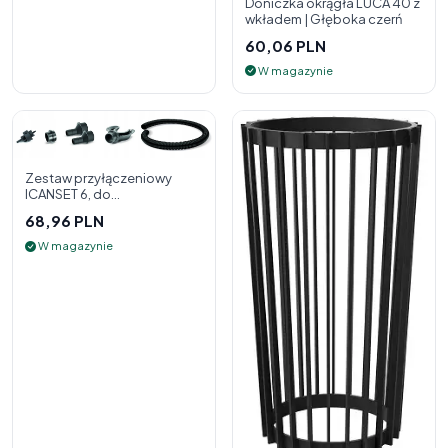
Doniczka okrągła LUCA 40 z
wkładem | Głęboka czerń
60,06 PLN
W magazynie
Zestaw przyłączeniowy
ICANSET 6, do
deszczownicy
68,96 PLN
W magazynie