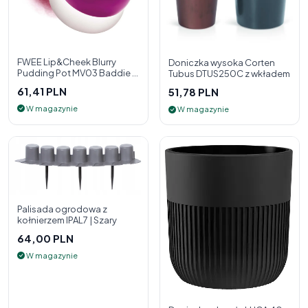
FWEE Lip&Cheek Blurry
Doniczka wysoka Corten
Pudding Pot MV03 Baddie 5
Tubus DTUS250C z wkładem
g - 2w1 pomadka i róż do
61,41 PLN
51,78 PLN
policzk
W magazynie
W magazynie
Palisada ogrodowa z
kołnierzem IPAL7 | Szary
64,00 PLN
W magazynie