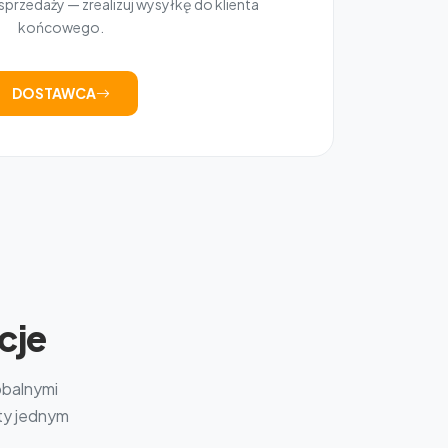
przedaży — zrealizuj wysyłkę do klienta
końcowego.
DOSTAWCA
cje
obalnymi
kty jednym