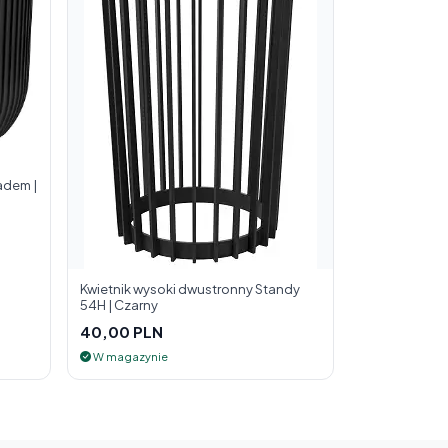
adem |
Kwietnik wysoki dwustronny Standy
54H | Czarny
40,00 PLN
W magazynie