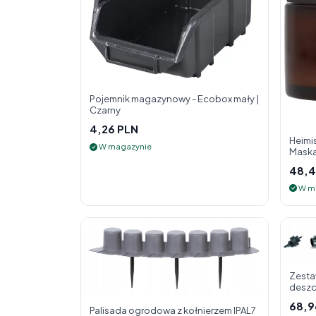
Pojemnik magazynowy - Ecobox mały |
Czarny
4,26 PLN
Heimis
W magazynie
Maska
48,4
W m
Zesta
deszc
68,9
Palisada ogrodowa z kołnierzem IPAL7