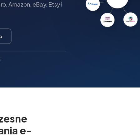
o, Amazon, eBay, Etsy i
o
a
zesne
ania e-