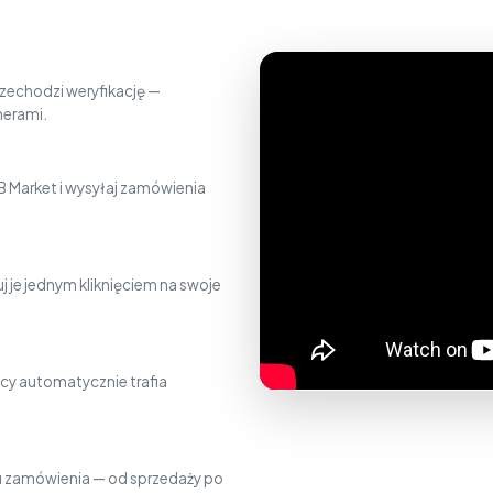
zechodzi weryfikację —
nerami.
 Market i wysyłaj zamówienia
j je jednym kliknięciem na swoje
cy automatycznie trafia
gu zamówienia — od sprzedaży po