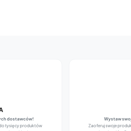
A
nych dostawców!
Wystaw swoj
 do tysięcy produktów
Zaoferuj swoje prod