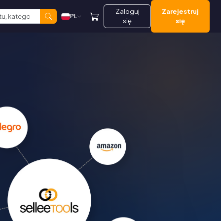
Zaloguj
Zarejestruj
PL
się
się