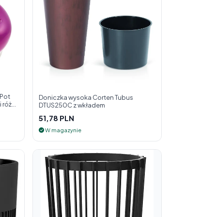
 Pot
Doniczka wysoka Corten Tubus
 róż
DTUS250C z wkładem
51,78 PLN
W magazynie