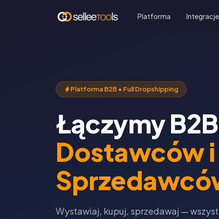
Platforma
Integracj
Platforma B2B • Full Dropshipping
Łączymy B2B
Dostawców i
Sprzedawcó
Wystawiaj, kupuj, sprzedawaj — wszys