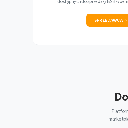
dostępnych do sprzedaży B2B w peł
SPRZEDAWCA
Do
Platfor
marketpla