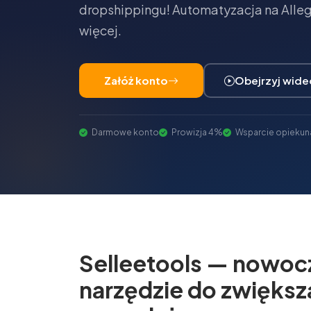
dropshippingu! Automatyzacja na Allegr
więcej.
Załóż konto
Obejrzyj wide
Darmowe konto
Prowizja 4%
Wsparcie opiekun
Selleetools — nowoc
narzędzie do zwiększ