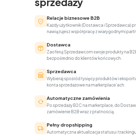
sprzedaży
Relacje biznesowe B2B
Każdy użytkownik (Dostawca i Sprzedawca) pr
nawiązujesz współpracę z wiarygodnymi part
Dostawca
Zaoferuj Sprzedawcom swoje produkty na B2B
bezpośrednio do klientów końcowych.
Sprzedawca
Wybieraj spośród tysięcy produktów i eksportu
konta sprzedażowe na marketplace'ach.
Automatyczne zamówienia
Po sprzedaży B2C na marketplace, do Dostaw
zamówienie B2B wraz z płatnością.
Pełny dropshipping
Automatyczna aktualizacja statusu i trackin