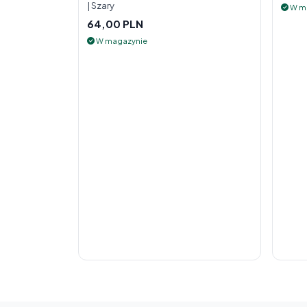
| Szary
W m
64,00 PLN
W magazynie