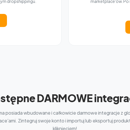
nym dropshippingu.
marketplace'ów. Po s
stępne DARMOWE integra
ma posiada wbudowane i całkowicie darmowe integracje z gl
ce'ami. Zintegruj swoje konto i importuj lub eksportuj produ
kliknięciem!