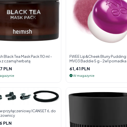
h Black Tea Mask Pack 110 ml -
FWEE Lip&Cheek Blurry Pudding
 z czarną herbatą
MV03 Baddie 5 g - 2w1 pomadka i
do policzk
7 PLN
61,41 PLN
agazynie
W magazynie
w przyłączeniowy ICANSET 6, do
zownicy
6 PLN