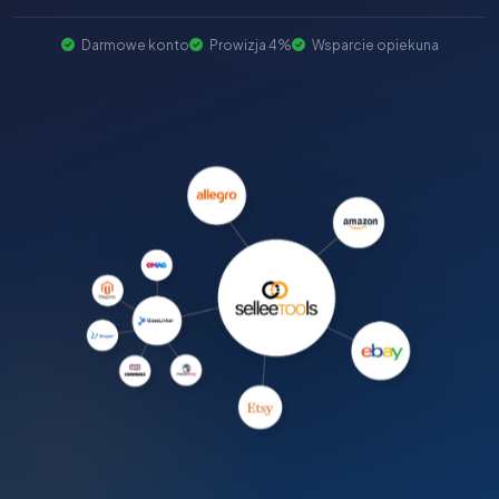
Darmowe konto
Prowizja 4%
Wsparcie opiekuna