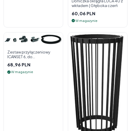
Doniczka okrągła LUCA 40 z
wkładem | Głęboka czerń
60,06 PLN
W magazynie
Zestaw przyłączeniowy
ICANSET 6, do
deszczownicy
68,96 PLN
W magazynie