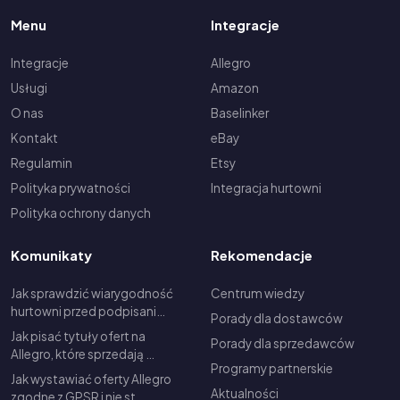
Menu
Integracje
Integracje
Allegro
Usługi
Amazon
O nas
Baselinker
Kontakt
eBay
Regulamin
Etsy
Polityka prywatności
Integracja hurtowni
Polityka ochrony danych
Komunikaty
Rekomendacje
Jak sprawdzić wiarygodność
Centrum wiedzy
hurtowni przed podpisani…
Porady dla dostawców
Jak pisać tytuły ofert na
Porady dla sprzedawców
Allegro, które sprzedają …
Programy partnerskie
Jak wystawiać oferty Allegro
Aktualności
zgodne z GPSR i nie st…