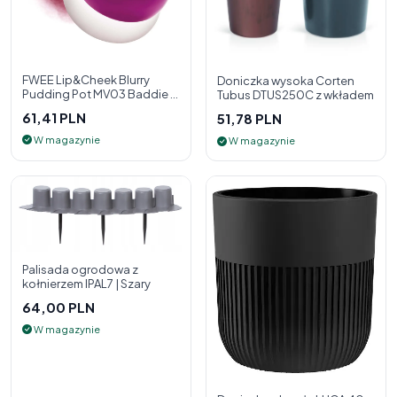
FWEE Lip&Cheek Blurry
Doniczka wysoka Corten
Pudding Pot MV03 Baddie 5
Tubus DTUS250C z wkładem
g - 2w1 pomadka i róż do
61,41 PLN
51,78 PLN
policzk
W magazynie
W magazynie
Palisada ogrodowa z
kołnierzem IPAL7 | Szary
64,00 PLN
W magazynie