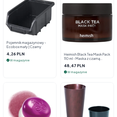
Pojemnik magazynowy -
Ecobox mały | Czarny
4,26 PLN
Heimish Black Tea Mask Pack
110 ml - Maska z czarną
W magazynie
herbatą
48,47 PLN
W magazynie