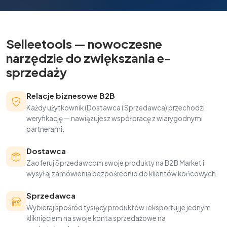
Selleetools — nowoczesne
narzędzie do zwiększania e-
sprzedaży
Relacje biznesowe B2B
Każdy użytkownik (Dostawca i Sprzedawca) przechodzi
weryfikację — nawiązujesz współpracę z wiarygodnymi
partnerami.
Dostawca
Zaoferuj Sprzedawcom swoje produkty na B2B Market i
wysyłaj zamówienia bezpośrednio do klientów końcowych.
Sprzedawca
Wybieraj spośród tysięcy produktów i eksportuj je jednym
kliknięciem na swoje konta sprzedażowe na