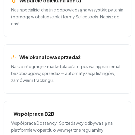
Wsparcie opiekuna konta
Nasi specjaliści chętnie odpowiedzą na wszystkie pytania
i pomogą w obsłudze platformy Selleetools. Napisz do
nas!
Wielokanałowa sprzedaż
Nasze integracje z marketplace'ami pozwalają na niemal
bezobsługową sprzedaż — automatyzacja listingów,
zamówień i trackingu.
Współpraca B2B
Współpraca Dostawcy i Sprzedawcy odbywa się na
platformie w oparciu o wewnętrzne regulaminy.