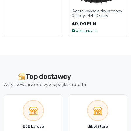
Kwietnik wysoki dwustronny
Standy 54H | Czarny
40,00 PLN
W magazynie
Top dostawcy
Weryfikowani vendorzy z największą ofertą
B2B Larose
dikel Store