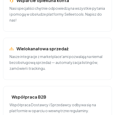
Wsparcie opiekuna konta
Nasi specjaliści chętnie odpowiedzą na wszystkie pytania
i pomogą w obsłudze platformy Selleetools. Napisz do
nas!
Wielokanałowa sprzedaż
Nasze integracje z marketplace'ami pozwalają na niemal
bezobsługową sprzedaż — automatyzacja listingów,
zamówień i trackingu.
Współpraca B2B
Współpraca Dostawcy i Sprzedawcy odbywa się na
platformie w oparciu o wewnętrzne regulaminy.