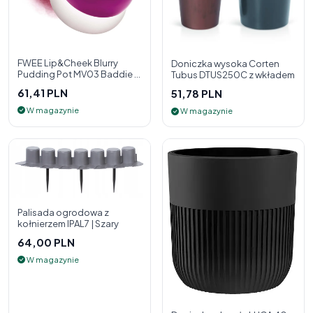
FWEE Lip&Cheek Blurry
Doniczka wysoka Corten
Pudding Pot MV03 Baddie 5
Tubus DTUS250C z wkładem
g - 2w1 pomadka i róż do
61,41 PLN
51,78 PLN
policzk
W magazynie
W magazynie
Palisada ogrodowa z
kołnierzem IPAL7 | Szary
64,00 PLN
W magazynie