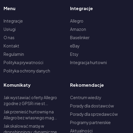
Menu
Integracje
Integracje
Allegro
Usługi
Amazon
O nas
Baselinker
Kontakt
eBay
Regulamin
Etsy
Polityka prywatności
Integracja hurtowni
Polityka ochrony danych
Komunikaty
Rekomendacje
Jak wystawiać oferty Allegro
Centrum wiedzy
zgodne z GPSR i nie st…
Porady dla dostawców
Jak przenieść hurtownię na
Porady dla sprzedawców
Allegro bez własnego mag…
Programy partnerskie
Jak skalować marżę w
Aktualności
dropshippingu: dynamiczne