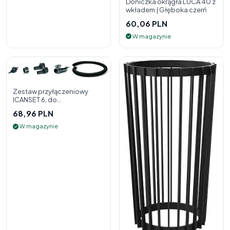
Doniczka okrągła LUCA 40 z
wkładem | Głęboka czerń
60,06 PLN
W magazynie
Zestaw przyłączeniowy
ICANSET 6, do
deszczownicy
68,96 PLN
W magazynie