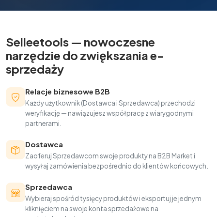
Selleetools — nowoczesne
narzędzie do zwiększania e-
sprzedaży
Relacje biznesowe B2B
Każdy użytkownik (Dostawca i Sprzedawca) przechodzi
weryfikację — nawiązujesz współpracę z wiarygodnymi
partnerami.
Dostawca
Zaoferuj Sprzedawcom swoje produkty na B2B Market i
wysyłaj zamówienia bezpośrednio do klientów końcowych.
Sprzedawca
Wybieraj spośród tysięcy produktów i eksportuj je jednym
kliknięciem na swoje konta sprzedażowe na