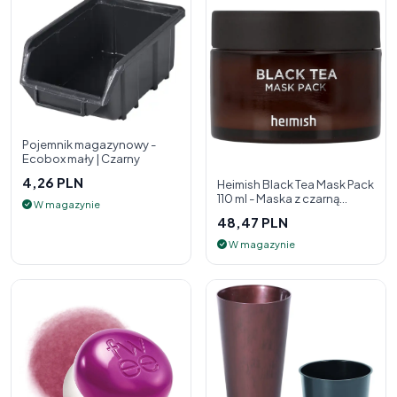
Pojemnik magazynowy -
Ecobox mały | Czarny
4,26 PLN
Heimish Black Tea Mask Pack
110 ml - Maska z czarną
W magazynie
herbatą
48,47 PLN
W magazynie