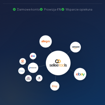
Darmowe konto
Prowizja 4%
Wsparcie opiekuna