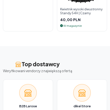
Kwietnik wysoki dwustronny
Standy 54H | Czarny
40,00 PLN
W magazynie
Top dostawcy
Weryfikowani vendorzy z największą ofertą
B2B Larose
dikel Store