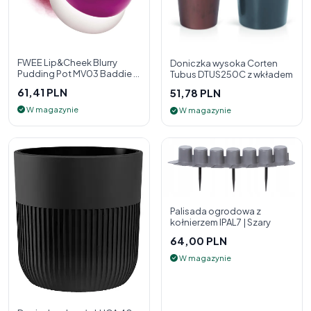
FWEE Lip&Cheek Blurry
Doniczka wysoka Corten
Pudding Pot MV03 Baddie 5
Tubus DTUS250C z wkładem
g - 2w1 pomadka i róż do
61,41 PLN
51,78 PLN
policzk
W magazynie
W magazynie
Palisada ogrodowa z
kołnierzem IPAL7 | Szary
64,00 PLN
W magazynie