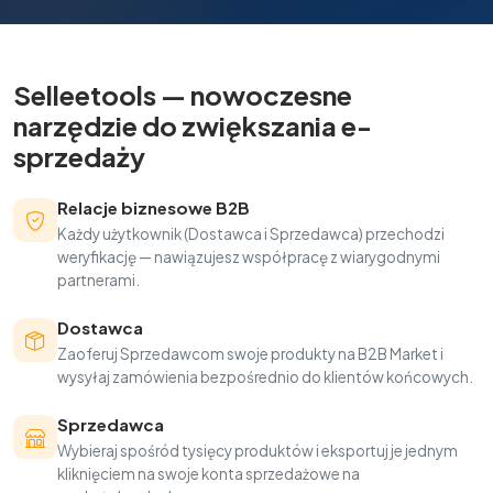
Selleetools — nowoczesne
narzędzie do zwiększania e-
sprzedaży
Relacje biznesowe B2B
Każdy użytkownik (Dostawca i Sprzedawca) przechodzi
weryfikację — nawiązujesz współpracę z wiarygodnymi
partnerami.
Dostawca
Zaoferuj Sprzedawcom swoje produkty na B2B Market i
wysyłaj zamówienia bezpośrednio do klientów końcowych.
Sprzedawca
Wybieraj spośród tysięcy produktów i eksportuj je jednym
kliknięciem na swoje konta sprzedażowe na