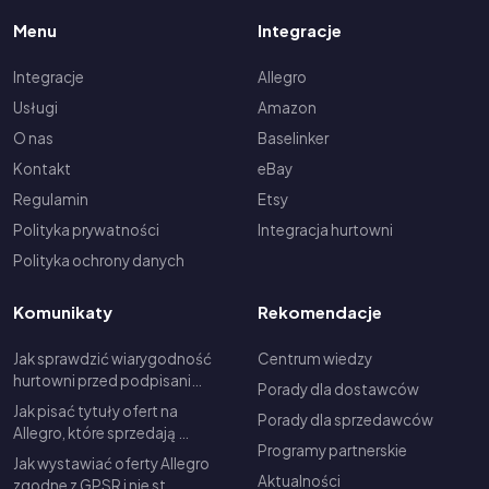
Menu
Integracje
Integracje
Allegro
Usługi
Amazon
O nas
Baselinker
Kontakt
eBay
Regulamin
Etsy
Polityka prywatności
Integracja hurtowni
Polityka ochrony danych
Komunikaty
Rekomendacje
Jak sprawdzić wiarygodność
Centrum wiedzy
hurtowni przed podpisani…
Porady dla dostawców
Jak pisać tytuły ofert na
Porady dla sprzedawców
Allegro, które sprzedają …
Programy partnerskie
Jak wystawiać oferty Allegro
Aktualności
zgodne z GPSR i nie st…