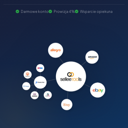
Darmowe konto
Prowizja 4%
Wsparcie opiekuna