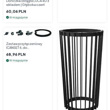
Doniczka okrągła LUCA 40 z
wkładem | Głęboka czerń
60,06 PLN
W magazynie
Zestaw przyłączeniowy
ICANSET 6, do
deszczownicy
68,96 PLN
W magazynie