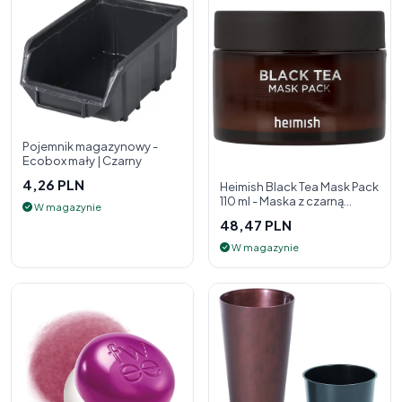
Pojemnik magazynowy -
Ecobox mały | Czarny
4,26 PLN
Heimish Black Tea Mask Pack
110 ml - Maska z czarną
W magazynie
herbatą
48,47 PLN
W magazynie