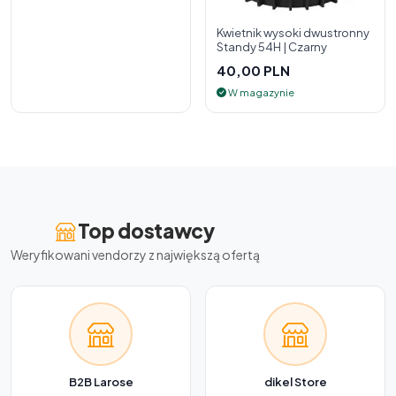
Kwietnik wysoki dwustronny
Standy 54H | Czarny
40,00 PLN
W magazynie
Top dostawcy
Weryfikowani vendorzy z największą ofertą
B2B Larose
dikel Store