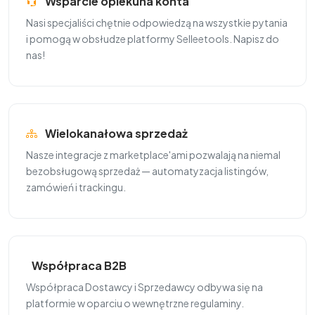
Wsparcie opiekuna konta
Nasi specjaliści chętnie odpowiedzą na wszystkie pytania
i pomogą w obsłudze platformy Selleetools. Napisz do
nas!
Wielokanałowa sprzedaż
Nasze integracje z marketplace'ami pozwalają na niemal
bezobsługową sprzedaż — automatyzacja listingów,
zamówień i trackingu.
Współpraca B2B
Współpraca Dostawcy i Sprzedawcy odbywa się na
platformie w oparciu o wewnętrzne regulaminy.