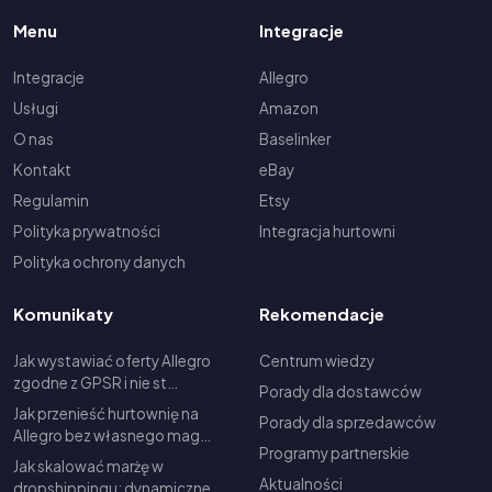
Menu
Integracje
Integracje
Allegro
Usługi
Amazon
O nas
Baselinker
Kontakt
eBay
Regulamin
Etsy
Polityka prywatności
Integracja hurtowni
Polityka ochrony danych
Komunikaty
Rekomendacje
Jak wystawiać oferty Allegro
Centrum wiedzy
zgodne z GPSR i nie st…
Porady dla dostawców
Jak przenieść hurtownię na
Porady dla sprzedawców
Allegro bez własnego mag…
Programy partnerskie
Jak skalować marżę w
Aktualności
dropshippingu: dynamiczne