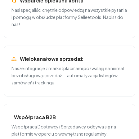
Wsparcie opiekuna konta
Nasi specjaliści chętnie odpowiedzą na wszystkie pytania
i pomogą w obsłudze platformy Selleetools. Napisz do
nas!
Wielokanałowa sprzedaż
Nasze integracje z marketplace'ami pozwalają na niemal
bezobsługową sprzedaż — automatyzacja listingów,
zamówień i trackingu.
Współpraca B2B
Współpraca Dostawcy i Sprzedawcy odbywa się na
platformie w oparciu o wewnętrzne regulaminy.