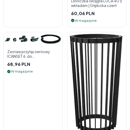
Doniczka okrągła LUCA 40 z
wkładem | Głęboka czerń
60,06 PLN
W magazynie
Zestaw przyłączeniowy
ICANSET 6, do
deszczownicy
68,96 PLN
W magazynie