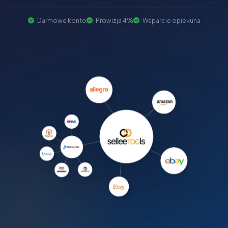
Darmowe konto
Prowizja 4%
Wsparcie opiekuna