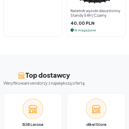
Kwietnik wysoki dwustronny
Standy 54H | Czarny
40,00 PLN
W magazynie
Top dostawcy
Weryfikowani vendorzy z największą ofertą
B2B Larose
dikel Store