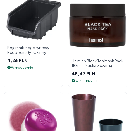
Pojemnik magazynowy -
Ecobox mały | Czarny
4,26 PLN
Heimish Black Tea Mask Pack
110 ml - Maska z czarną
W magazynie
herbatą
48,47 PLN
W magazynie