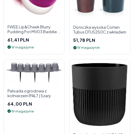
FWEE Lip&Cheek Blurry
Doniczka wysoka Corten
Pudding Pot MV03 Baddie 5
Tubus DTUS250C z wkładem
g - 2w1 pomadka i róż do
61,41 PLN
51,78 PLN
policzk
W magazynie
W magazynie
Palisada ogrodowa z
kołnierzem IPAL7 | Szary
64,00 PLN
W magazynie