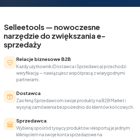
Selleetools — nowoczesne
narzędzie do zwiększania e-
sprzedaży
Relacje biznesowe B2B
Każdy użytkownik (Dostawca i Sprzedawca) przechodzi
weryfikację — nawiązujesz współpracę z wiarygodnymi
partnerami.
Dostawca
Zaoferuj Sprzedawcom swoje produkty na B2B Market i
wysyłaj zamówienia bezpośrednio do klientów końcowych.
Sprzedawca
Wybieraj spośród tysięcy produktów i eksportuj je jednym
kliknięciem na swoje konta sprzedażowe na