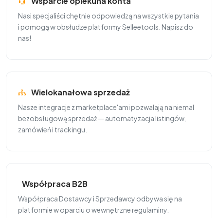
Wsparcie opiekuna konta
Nasi specjaliści chętnie odpowiedzą na wszystkie pytania
i pomogą w obsłudze platformy Selleetools. Napisz do
nas!
Wielokanałowa sprzedaż
Nasze integracje z marketplace'ami pozwalają na niemal
bezobsługową sprzedaż — automatyzacja listingów,
zamówień i trackingu.
Współpraca B2B
Współpraca Dostawcy i Sprzedawcy odbywa się na
platformie w oparciu o wewnętrzne regulaminy.