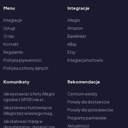
Menu
Integracje
Integracje
Allegro
Usługi
Amazon
O nas
Baselinker
Kontakt
eBay
Regulamin
Etsy
Polityka prywatności
Integracja hurtowni
Polityka ochrony danych
Komunikaty
Rekomendacje
Jak wystawiać oferty Allegro
Centrum wiedzy
zgodne z GPSR i nie st…
Porady dla dostawców
Jak przenieść hurtownię na
Porady dla sprzedawców
Allegro bez własnego mag…
Programy partnerskie
Jak skalować marżę w
Aktualności
dropshippingu: dynamiczne