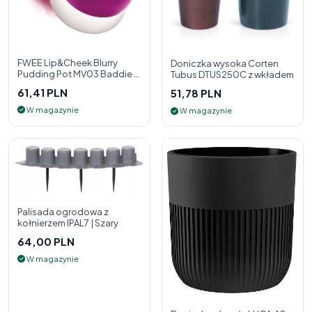
FWEE Lip&Cheek Blurry
Doniczka wysoka Corten
Pudding Pot MV03 Baddie 5
Tubus DTUS250C z wkładem
g - 2w1 pomadka i róż do
61,41 PLN
51,78 PLN
policzk
W magazynie
W magazynie
Palisada ogrodowa z
kołnierzem IPAL7 | Szary
64,00 PLN
W magazynie