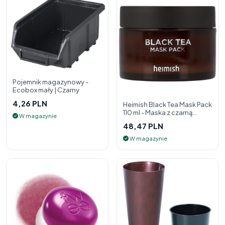
Pojemnik magazynowy -
Ecobox mały | Czarny
4,26 PLN
Heimish Black Tea Mask Pack
110 ml - Maska z czarną
W magazynie
herbatą
48,47 PLN
W magazynie