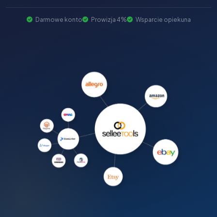
Darmowe konto
Prowizja 4%
Wsparcie opiekuna