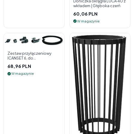
Doniczka okrągła LUCA 40 z
wkładem | Głęboka czerń
60,06 PLN
W magazynie
Zestaw przyłączeniowy
ICANSET 6, do
deszczownicy
68,96 PLN
W magazynie