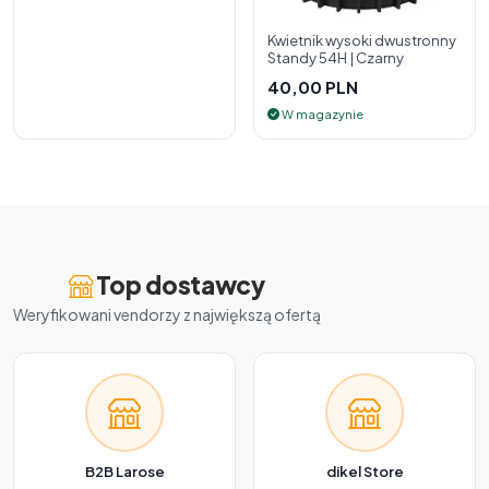
Kwietnik wysoki dwustronny
Standy 54H | Czarny
40,00 PLN
W magazynie
Top dostawcy
Weryfikowani vendorzy z największą ofertą
B2B Larose
dikel Store