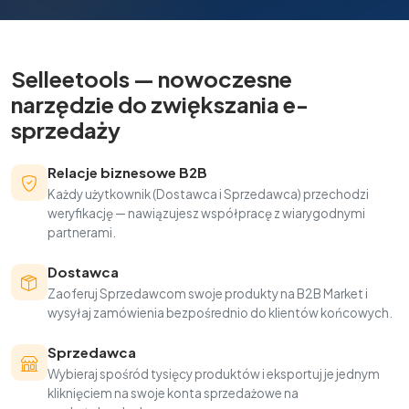
Selleetools — nowoczesne
narzędzie do zwiększania e-
sprzedaży
Relacje biznesowe B2B
Każdy użytkownik (Dostawca i Sprzedawca) przechodzi
weryfikację — nawiązujesz współpracę z wiarygodnymi
partnerami.
Dostawca
Zaoferuj Sprzedawcom swoje produkty na B2B Market i
wysyłaj zamówienia bezpośrednio do klientów końcowych.
Sprzedawca
Wybieraj spośród tysięcy produktów i eksportuj je jednym
kliknięciem na swoje konta sprzedażowe na