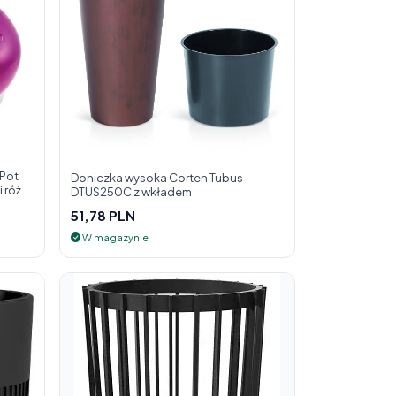
 Pot
Doniczka wysoka Corten Tubus
 róż
DTUS250C z wkładem
51,78 PLN
W magazynie