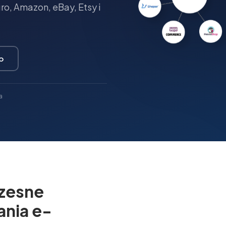
o, Amazon, eBay, Etsy i
o
a
zesne
ania e-