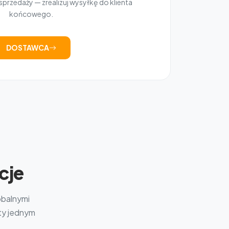
przedaży — zrealizuj wysyłkę do klienta
końcowego.
DOSTAWCA
cje
obalnymi
kty jednym