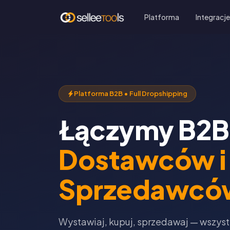
Platforma
Integracj
Platforma B2B • Full Dropshipping
Łączymy B2B
Dostawców i
Sprzedawcó
Wystawiaj, kupuj, sprzedawaj — wszys