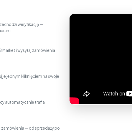
zechodzi weryfikację —
nerami.
 Market i wysyłaj zamówienia
j je jednym kliknięciem na swoje
cy automatycznie trafia
gu zamówienia — od sprzedaży po