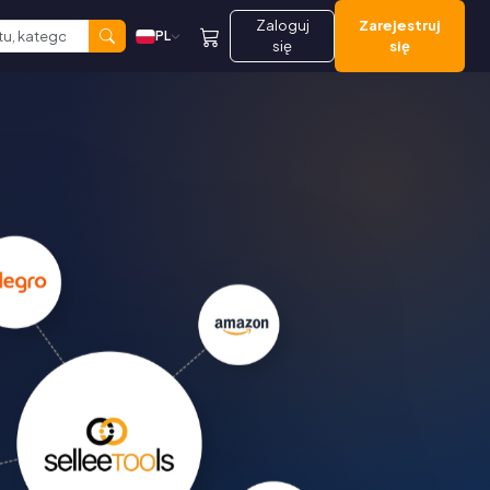
Zaloguj
Zarejestruj
PL
się
się