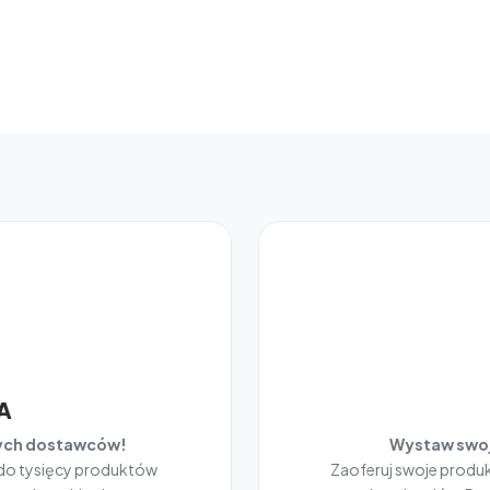
A
nych dostawców!
Wystaw swoj
 do tysięcy produktów
Zaoferuj swoje prod