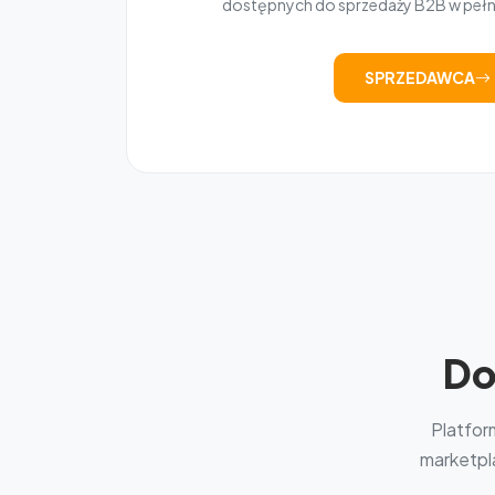
dostępnych do sprzedaży B2B w peł
SPRZEDAWCA
Do
Platfor
marketpla