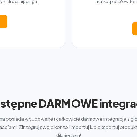
nym dropshippingu.
marketplace'ów. Po s
stępne DARMOWE integra
ma posiada wbudowane i całkowicie darmowe integracje z gl
ce'ami. Zintegruj swoje konto i importuj lub eksportuj produ
kliknięciem!