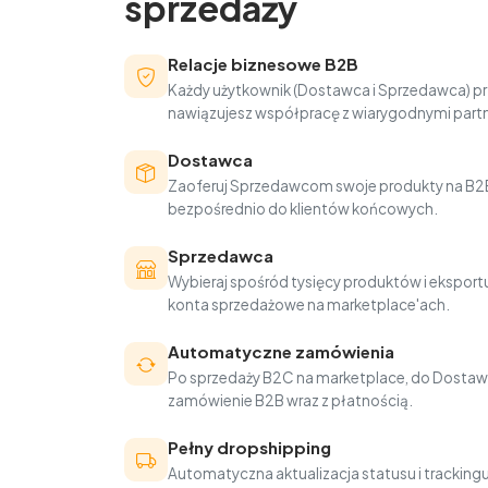
sprzedaży
Relacje biznesowe B2B
Każdy użytkownik (Dostawca i Sprzedawca) pr
nawiązujesz współpracę z wiarygodnymi part
Dostawca
Zaoferuj Sprzedawcom swoje produkty na B2B
bezpośrednio do klientów końcowych.
Sprzedawca
Wybieraj spośród tysięcy produktów i eksportu
konta sprzedażowe na marketplace'ach.
Automatyczne zamówienia
Po sprzedaży B2C na marketplace, do Dostaw
zamówienie B2B wraz z płatnością.
Pełny dropshipping
Automatyczna aktualizacja statusu i trackin