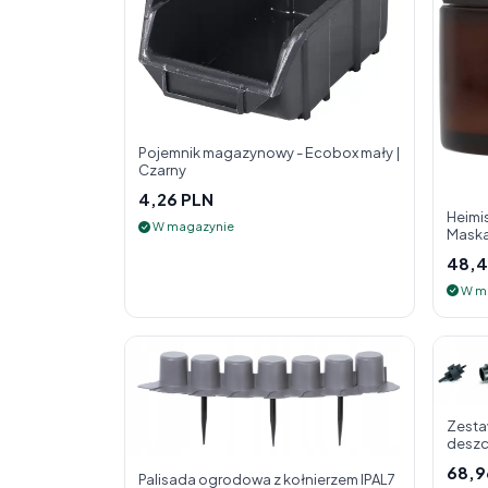
Pojemnik magazynowy - Ecobox mały |
Czarny
4,26 PLN
Heimis
W magazynie
Maska
48,4
W m
Zesta
deszc
68,9
Palisada ogrodowa z kołnierzem IPAL7