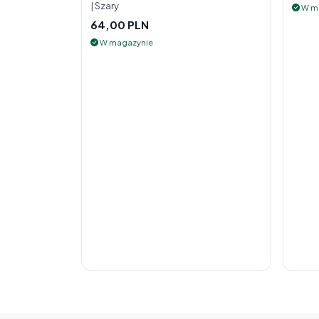
| Szary
W m
64,00 PLN
W magazynie