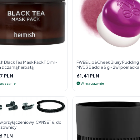
h Black Tea Mask Pack 110 ml -
FWEE Lip&Cheek Blurry Pudding
 z czarną herbatą
MV03 Baddie 5 g - 2w1 pomadka i
do policzk
7 PLN
61,41 PLN
agazynie
W magazynie
w przyłączeniowy ICANSET 6, do
zownicy
6 PLN