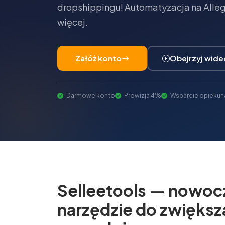
dropshippingu! Automatyzacja na Allegr
więcej.
Załóż konto
Obejrzyj wide
Darmowe konto
Prowizja 4%
Wsparcie opiekun
Selleetools — nowoc
narzędzie do zwiększ