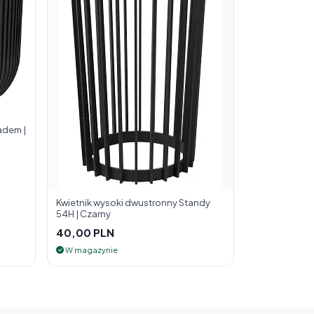
adem |
Kwietnik wysoki dwustronny Standy
54H | Czarny
40,00 PLN
W magazynie