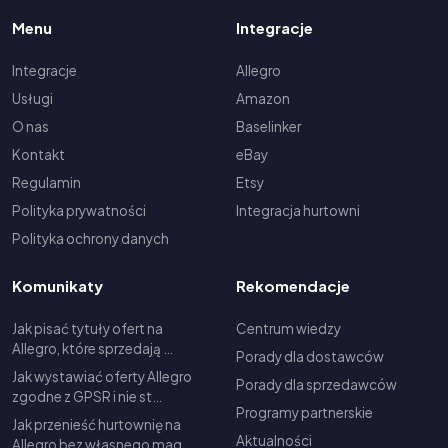
Menu
Integracje
Integracje
Allegro
Usługi
Amazon
O nas
Baselinker
Kontakt
eBay
Regulamin
Etsy
Polityka prywatności
Integracja hurtowni
Polityka ochrony danych
Komunikaty
Rekomendacje
Jak pisać tytuły ofert na
Centrum wiedzy
Allegro, które sprzedają …
Porady dla dostawców
Jak wystawiać oferty Allegro
Porady dla sprzedawców
zgodne z GPSR i nie st…
Programy partnerskie
Jak przenieść hurtownię na
Aktualności
Allegro bez własnego mag…