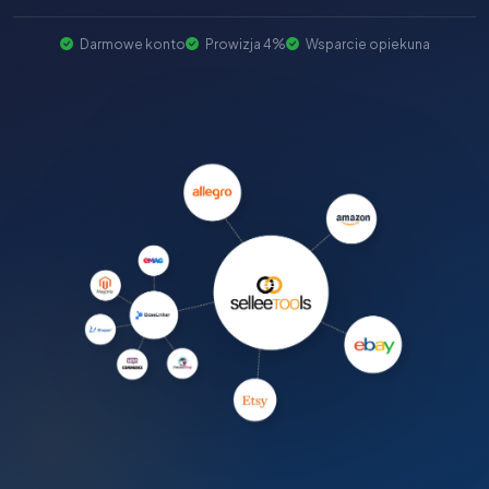
Darmowe konto
Prowizja 4%
Wsparcie opiekuna