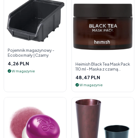
Pojemnik magazynowy -
Ecobox mały | Czarny
4,26 PLN
Heimish Black Tea Mask Pack
110 ml - Maska z czarną
W magazynie
herbatą
48,47 PLN
W magazynie