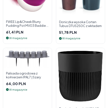
FWEE Lip&Cheek Blurry
Doniczka wysoka Corten
Pudding Pot MV03 Baddie 5
Tubus DTUS250C z wkładem
g - 2w1 pomadka i róż do
61,41 PLN
51,78 PLN
policzk
W magazynie
W magazynie
Palisada ogrodowa z
kołnierzem IPAL7 | Szary
64,00 PLN
W magazynie