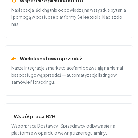
Wsparcie opiekuna konta
Nasi specjaliści chętnie odpowiedzą na wszystkie pytania
i pomogą w obsłudze platformy Selleetools. Napisz do
nas!
Wielokanałowa sprzedaż
Nasze integracje z marketplace'ami pozwalają na niemal
bezobsługową sprzedaż — automatyzacja listingów,
zamówień i trackingu.
Współpraca B2B
Współpraca Dostawcy i Sprzedawcy odbywa się na
platformie w oparciu o wewnętrzne regulaminy.