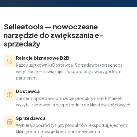
Selleetools — nowoczesne
narzędzie do zwiększania e-
sprzedaży
Relacje biznesowe B2B
Każdy użytkownik (Dostawca i Sprzedawca) przechodzi
weryfikację — nawiązujesz współpracę z wiarygodnymi
partnerami.
Dostawca
Zaoferuj Sprzedawcom swoje produkty na B2B Market i
wysyłaj zamówienia bezpośrednio do klientów końcowych.
Sprzedawca
Wybieraj spośród tysięcy produktów i eksportuj je jednym
kliknięciem na swoje konta sprzedażowe na