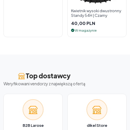
Kwietnik wysoki dwustronny
Standy 54H | Czarny
40,00 PLN
W magazynie
Top dostawcy
Weryfikowani vendorzy z największą ofertą
B2B Larose
dikel Store