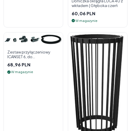
Doniczka okrągła LUCA 40 z
wkładem | Głęboka czerń
60,06 PLN
W magazynie
Zestaw przyłączeniowy
ICANSET 6, do
deszczownicy
68,96 PLN
W magazynie