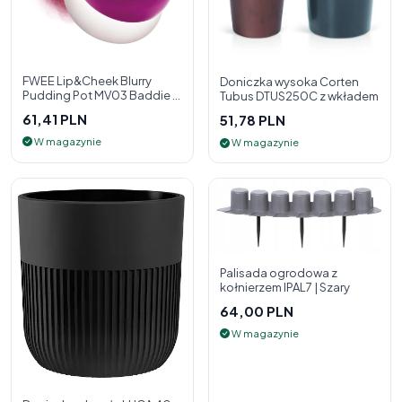
FWEE Lip&Cheek Blurry
Doniczka wysoka Corten
Pudding Pot MV03 Baddie 5
Tubus DTUS250C z wkładem
g - 2w1 pomadka i róż do
61,41 PLN
51,78 PLN
policzk
W magazynie
W magazynie
Palisada ogrodowa z
kołnierzem IPAL7 | Szary
64,00 PLN
W magazynie