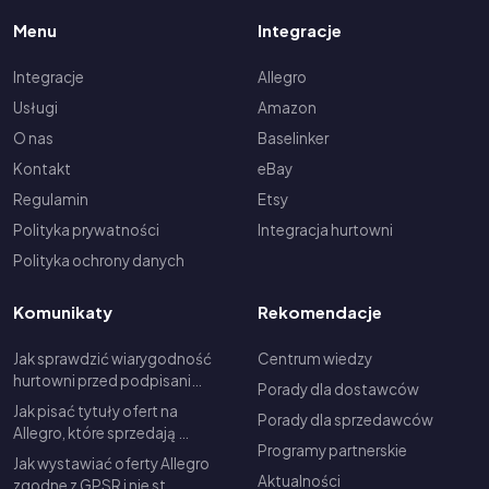
Menu
Integracje
Integracje
Allegro
Usługi
Amazon
O nas
Baselinker
Kontakt
eBay
Regulamin
Etsy
Polityka prywatności
Integracja hurtowni
Polityka ochrony danych
Komunikaty
Rekomendacje
Jak sprawdzić wiarygodność
Centrum wiedzy
hurtowni przed podpisani…
Porady dla dostawców
Jak pisać tytuły ofert na
Porady dla sprzedawców
Allegro, które sprzedają …
Programy partnerskie
Jak wystawiać oferty Allegro
Aktualności
zgodne z GPSR i nie st…