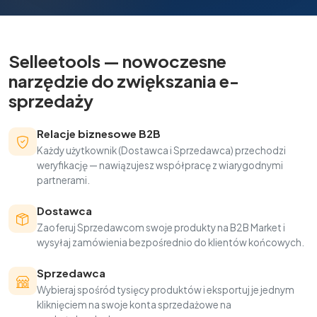
Selleetools — nowoczesne
narzędzie do zwiększania e-
sprzedaży
Relacje biznesowe B2B
Każdy użytkownik (Dostawca i Sprzedawca) przechodzi
weryfikację — nawiązujesz współpracę z wiarygodnymi
partnerami.
Dostawca
Zaoferuj Sprzedawcom swoje produkty na B2B Market i
wysyłaj zamówienia bezpośrednio do klientów końcowych.
Sprzedawca
Wybieraj spośród tysięcy produktów i eksportuj je jednym
kliknięciem na swoje konta sprzedażowe na