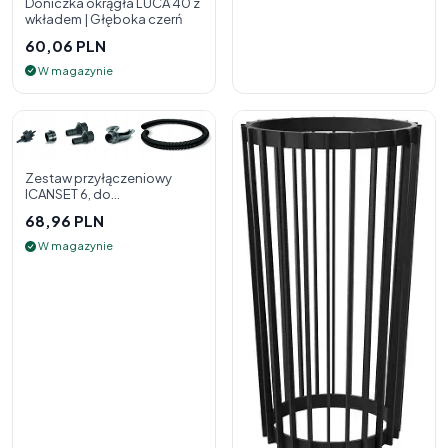
Doniczka okrągła LUCA 40 z
wkładem | Głęboka czerń
60,06 PLN
W magazynie
Zestaw przyłączeniowy
ICANSET 6, do
deszczownicy
68,96 PLN
W magazynie