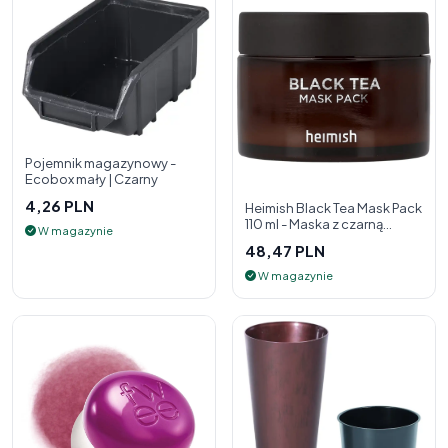
Pojemnik magazynowy -
Ecobox mały | Czarny
4,26 PLN
Heimish Black Tea Mask Pack
110 ml - Maska z czarną
W magazynie
herbatą
48,47 PLN
W magazynie