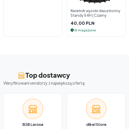
Kwietnik wysoki dwustronny
Standy 54H | Czarny
40,00 PLN
W magazynie
Top dostawcy
Weryfikowani vendorzy z największą ofertą
B2B Larose
dikel Store