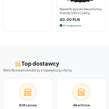
Kwietnik wysoki dwustronny
Standy 54H | Czarny
40,00 PLN
W magazynie
Top dostawcy
Weryfikowani vendorzy z największą ofertą
B2B Larose
dikel Store