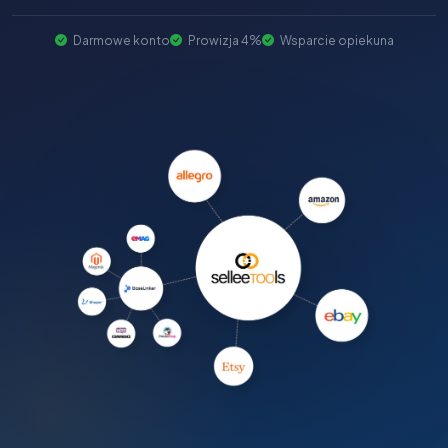
Darmowe konto
Prowizja 4%
Wsparcie opiekuna