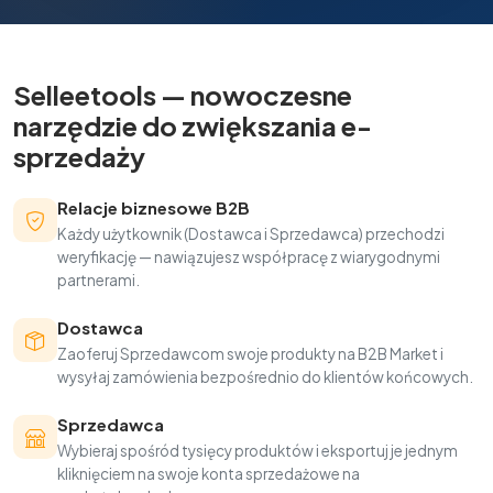
Selleetools — nowoczesne
narzędzie do zwiększania e-
sprzedaży
Relacje biznesowe B2B
Każdy użytkownik (Dostawca i Sprzedawca) przechodzi
weryfikację — nawiązujesz współpracę z wiarygodnymi
partnerami.
Dostawca
Zaoferuj Sprzedawcom swoje produkty na B2B Market i
wysyłaj zamówienia bezpośrednio do klientów końcowych.
Sprzedawca
Wybieraj spośród tysięcy produktów i eksportuj je jednym
kliknięciem na swoje konta sprzedażowe na