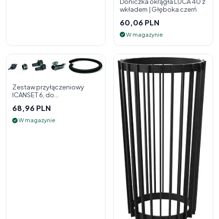
Doniczka okrągła LUCA 40 z
wkładem | Głęboka czerń
60,06 PLN
W magazynie
Zestaw przyłączeniowy
ICANSET 6, do
deszczownicy
68,96 PLN
W magazynie