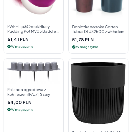
FWEE Lip&Cheek Blurry
Doniczka wysoka Corten
Pudding Pot MV03 Baddie 5
Tubus DTUS250C z wkładem
g - 2w1 pomadka i róż do
61,41 PLN
51,78 PLN
policzk
W magazynie
W magazynie
Palisada ogrodowa z
kołnierzem IPAL7 | Szary
64,00 PLN
W magazynie