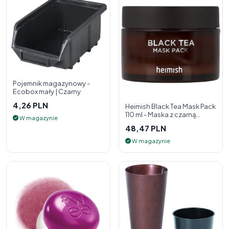
Pojemnik magazynowy -
Ecobox mały | Czarny
4,26 PLN
Heimish Black Tea Mask Pack
110 ml - Maska z czarną
W magazynie
herbatą
48,47 PLN
W magazynie