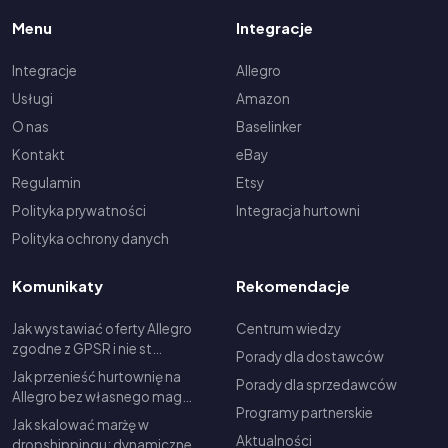
Menu
Integracje
Integracje
Allegro
Usługi
Amazon
O nas
Baselinker
Kontakt
eBay
Regulamin
Etsy
Polityka prywatności
Integracja hurtowni
Polityka ochrony danych
Komunikaty
Rekomendacje
Jak wystawiać oferty Allegro
Centrum wiedzy
zgodne z GPSR i nie st…
Porady dla dostawców
Jak przenieść hurtownię na
Porady dla sprzedawców
Allegro bez własnego mag…
Programy partnerskie
Jak skalować marżę w
Aktualności
dropshippingu: dynamiczne