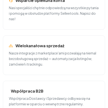
Wsparcie opiekuna konta
Nasi specjaliści chętnie odpowiedzą na wszystkie pytania
i pomogą w obsłudze platformy Selleetools. Napisz do
nas!
Wielokanałowa sprzedaż
Nasze integracje z marketplace'ami pozwalają na niemal
bezobsługową sprzedaż — automatyzacja listingów,
zamówień i trackingu.
Współpraca B2B
Współpraca Dostawcy i Sprzedawcy odbywa się na
platformie w oparciu o wewnętrzne regulaminy.