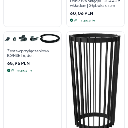
Doniczka okrągła LUCA 40 z
wkładem | Głęboka czerń
60,06 PLN
W magazynie
Zestaw przyłączeniowy
ICANSET 6, do
deszczownicy
68,96 PLN
W magazynie