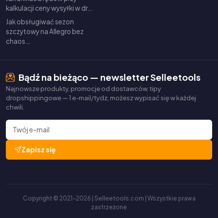
kalkulacji ceny wysyłki w dr…
Jak obsługiwać sezon
szczytowy na Allegro bez
chaos…
Bądź na bieżąco — newsletter Selleetools
Najnowsze produkty, promocje od dostawców, tipy
dropshippingowe — 1 e-mail/tydz, możesz wypisać się w każdej
chwili.
Zapisz się
Copyright © 2021-2026 | Selleetools.com | Wszystkie prawa
zastrzeżone