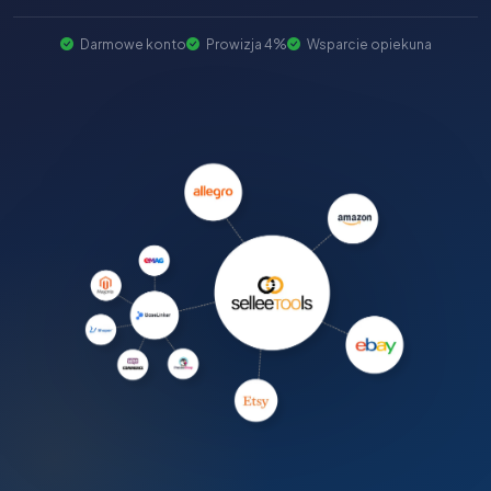
Darmowe konto
Prowizja 4%
Wsparcie opiekuna