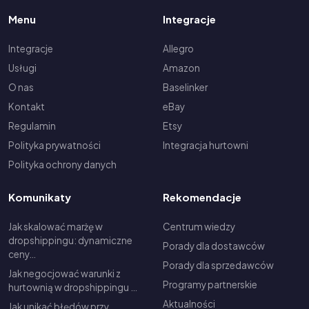
Menu
Integracje
Integracje
Allegro
Usługi
Amazon
O nas
Baselinker
Kontakt
eBay
Regulamin
Etsy
Polityka prywatności
Integracja hurtowni
Polityka ochrony danych
Komunikaty
Rekomendacje
Jak skalować marżę w
Centrum wiedzy
dropshippingu: dynamiczne
Porady dla dostawców
ceny…
Porady dla sprzedawców
Jak negocjować warunki z
Programy partnerskie
hurtownią w dropshippingu …
Aktualności
Jak unikać błędów przy