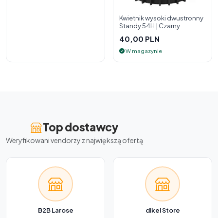
Kwietnik wysoki dwustronny
Standy 54H | Czarny
40,00 PLN
W magazynie
Top dostawcy
Weryfikowani vendorzy z największą ofertą
B2B Larose
dikel Store