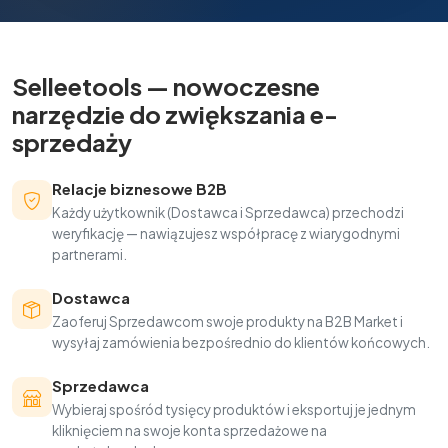
Selleetools — nowoczesne
narzędzie do zwiększania e-
sprzedaży
Relacje biznesowe B2B
Każdy użytkownik (Dostawca i Sprzedawca) przechodzi
weryfikację — nawiązujesz współpracę z wiarygodnymi
partnerami.
Dostawca
Zaoferuj Sprzedawcom swoje produkty na B2B Market i
wysyłaj zamówienia bezpośrednio do klientów końcowych.
Sprzedawca
Wybieraj spośród tysięcy produktów i eksportuj je jednym
kliknięciem na swoje konta sprzedażowe na