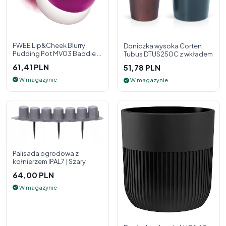
FWEE Lip&Cheek Blurry
Doniczka wysoka Corten
Pudding Pot MV03 Baddie 5
Tubus DTUS250C z wkładem
g - 2w1 pomadka i róż do
61,41 PLN
51,78 PLN
policzk
W magazynie
W magazynie
Palisada ogrodowa z
kołnierzem IPAL7 | Szary
64,00 PLN
W magazynie