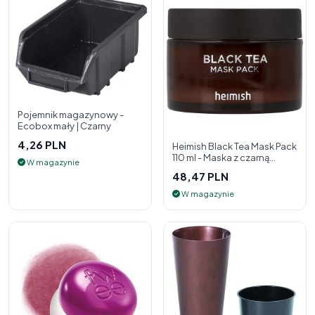
Pojemnik magazynowy -
Ecobox mały | Czarny
4,26 PLN
Heimish Black Tea Mask Pack
110 ml - Maska z czarną
W magazynie
herbatą
48,47 PLN
W magazynie