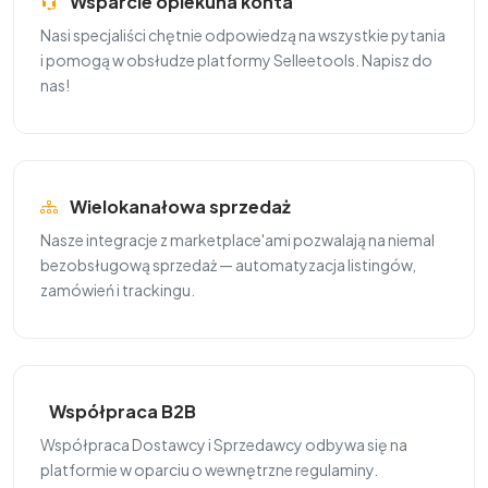
Wsparcie opiekuna konta
Nasi specjaliści chętnie odpowiedzą na wszystkie pytania
i pomogą w obsłudze platformy Selleetools. Napisz do
nas!
Wielokanałowa sprzedaż
Nasze integracje z marketplace'ami pozwalają na niemal
bezobsługową sprzedaż — automatyzacja listingów,
zamówień i trackingu.
Współpraca B2B
Współpraca Dostawcy i Sprzedawcy odbywa się na
platformie w oparciu o wewnętrzne regulaminy.