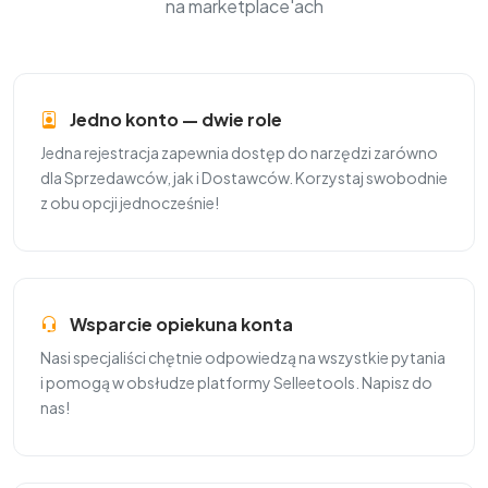
na marketplace'ach
Jedno konto — dwie role
Jedna rejestracja zapewnia dostęp do narzędzi zarówno
dla Sprzedawców, jak i Dostawców. Korzystaj swobodnie
z obu opcji jednocześnie!
Wsparcie opiekuna konta
Nasi specjaliści chętnie odpowiedzą na wszystkie pytania
i pomogą w obsłudze platformy Selleetools. Napisz do
nas!