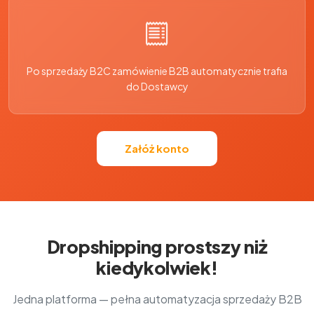
Po sprzedaży B2C zamówienie B2B automatycznie trafia
do Dostawcy
Załóż konto
Dropshipping prostszy niż
kiedykolwiek!
Jedna platforma — pełna automatyzacja sprzedaży B2B