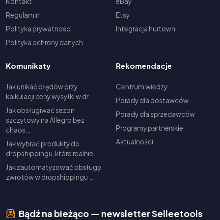
Kontakt
eBay
Regulamin
Etsy
Polityka prywatności
Integracja hurtowni
Polityka ochrony danych
Komunikaty
Rekomendacje
Jak unikać błędów przy
Centrum wiedzy
kalkulacji ceny wysyłki w dr…
Porady dla dostawców
Jak obsługiwać sezon
Porady dla sprzedawców
szczytowy na Allegro bez
Programy partnerskie
chaos…
Aktualności
Jak wybrać produkty do
dropshippingu, które realnie…
Jak zautomatyzować obsługę
zwrotów w dropshippingu …
Bądź na bieżąco — newsletter Selleetools