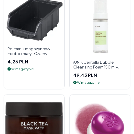
Pojemnik magazynowy -
Ecobox mały | Czarny
4,26 PLN
iUNIK Centella Bubble
Cleansing Foam 150 ml -
W magazynie
pianka oczyszczająca do
49,43 PLN
twarzy
W magazynie