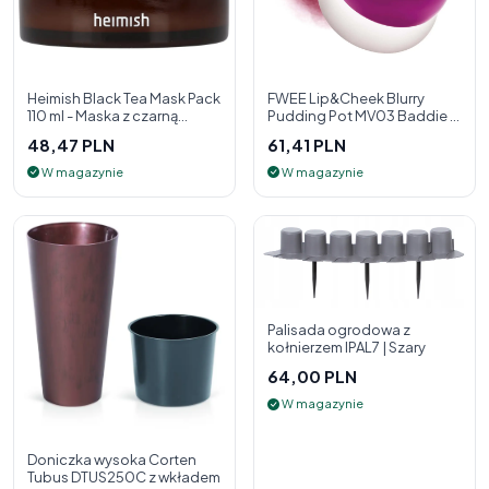
Heimish Black Tea Mask Pack
FWEE Lip&Cheek Blurry
110 ml - Maska z czarną
Pudding Pot MV03 Baddie 5
herbatą
g - 2w1 pomadka i róż do
48,47 PLN
61,41 PLN
policzk
W magazynie
W magazynie
Palisada ogrodowa z
kołnierzem IPAL7 | Szary
64,00 PLN
W magazynie
Doniczka wysoka Corten
Tubus DTUS250C z wkładem