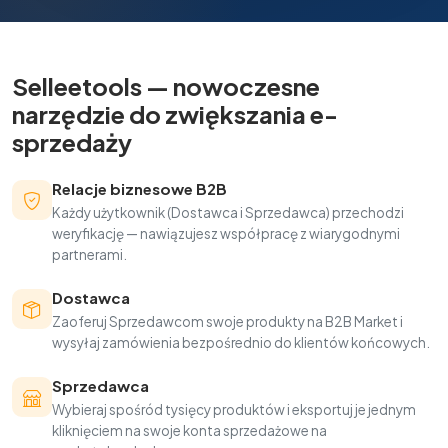
Selleetools — nowoczesne
narzędzie do zwiększania e-
sprzedaży
Relacje biznesowe B2B
Każdy użytkownik (Dostawca i Sprzedawca) przechodzi
weryfikację — nawiązujesz współpracę z wiarygodnymi
partnerami.
Dostawca
Zaoferuj Sprzedawcom swoje produkty na B2B Market i
wysyłaj zamówienia bezpośrednio do klientów końcowych.
Sprzedawca
Wybieraj spośród tysięcy produktów i eksportuj je jednym
kliknięciem na swoje konta sprzedażowe na