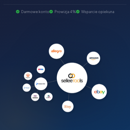
Darmowe konto
Prowizja 4%
Wsparcie opiekuna