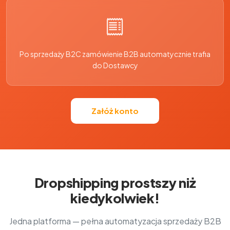
Po sprzedaży B2C zamówienie B2B automatycznie trafia
do Dostawcy
Załóż konto
Dropshipping prostszy niż
kiedykolwiek!
Jedna platforma — pełna automatyzacja sprzedaży B2B