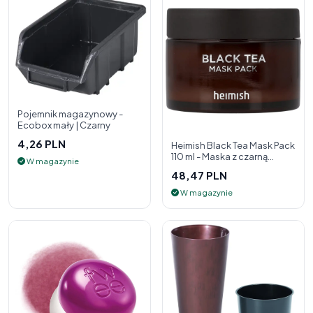
Pojemnik magazynowy -
Ecobox mały | Czarny
4,26 PLN
Heimish Black Tea Mask Pack
110 ml - Maska z czarną
W magazynie
herbatą
48,47 PLN
W magazynie