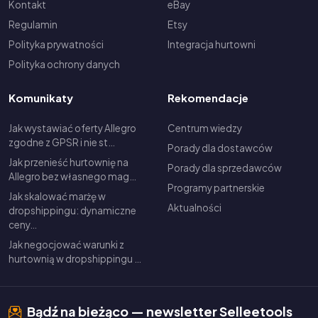
Kontakt
eBay
Regulamin
Etsy
Polityka prywatności
Integracja hurtowni
Polityka ochrony danych
Komunikaty
Rekomendacje
Jak wystawiać oferty Allegro
Centrum wiedzy
zgodne z GPSR i nie st…
Porady dla dostawców
Jak przenieść hurtownię na
Porady dla sprzedawców
Allegro bez własnego mag…
Programy partnerskie
Jak skalować marżę w
Aktualności
dropshippingu: dynamiczne
ceny…
Jak negocjować warunki z
hurtownią w dropshippingu …
Bądź na bieżąco — newsletter Selleetools