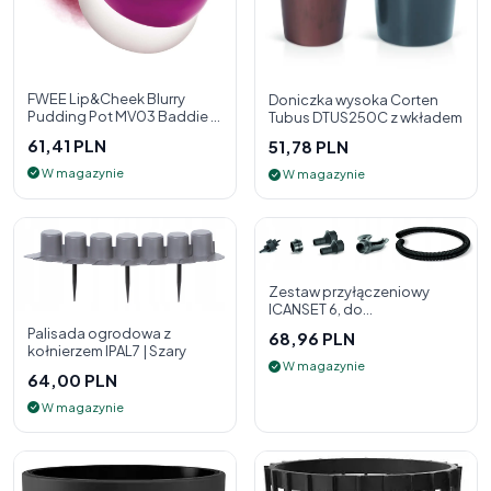
FWEE Lip&Cheek Blurry
Doniczka wysoka Corten
Pudding Pot MV03 Baddie 5
Tubus DTUS250C z wkładem
g - 2w1 pomadka i róż do
61,41 PLN
51,78 PLN
policzk
W magazynie
W magazynie
Zestaw przyłączeniowy
ICANSET 6, do
deszczownicy
Palisada ogrodowa z
68,96 PLN
kołnierzem IPAL7 | Szary
W magazynie
64,00 PLN
W magazynie