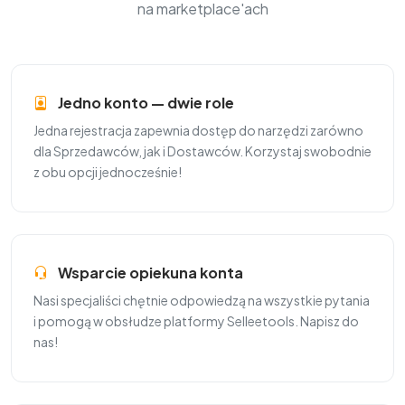
na marketplace'ach
Jedno konto — dwie role
Jedna rejestracja zapewnia dostęp do narzędzi zarówno
dla Sprzedawców, jak i Dostawców. Korzystaj swobodnie
z obu opcji jednocześnie!
Wsparcie opiekuna konta
Nasi specjaliści chętnie odpowiedzą na wszystkie pytania
i pomogą w obsłudze platformy Selleetools. Napisz do
nas!