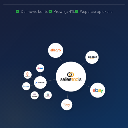
Darmowe konto
Prowizja 4%
Wsparcie opiekuna