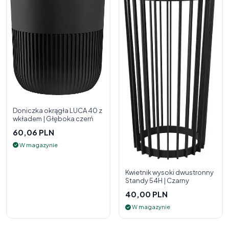
Doniczka okrągła LUCA 40 z
wkładem | Głęboka czerń
60,06 PLN
W magazynie
Kwietnik wysoki dwustronny
Standy 54H | Czarny
40,00 PLN
W magazynie