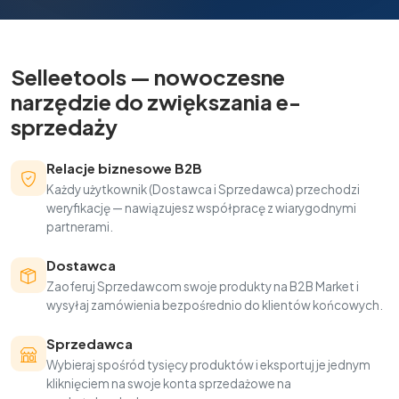
Selleetools — nowoczesne
narzędzie do zwiększania e-
sprzedaży
Relacje biznesowe B2B
Każdy użytkownik (Dostawca i Sprzedawca) przechodzi
weryfikację — nawiązujesz współpracę z wiarygodnymi
partnerami.
Dostawca
Zaoferuj Sprzedawcom swoje produkty na B2B Market i
wysyłaj zamówienia bezpośrednio do klientów końcowych.
Sprzedawca
Wybieraj spośród tysięcy produktów i eksportuj je jednym
kliknięciem na swoje konta sprzedażowe na