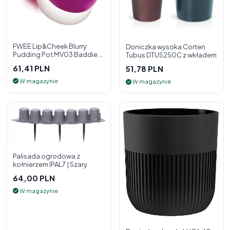
FWEE Lip&Cheek Blurry
Doniczka wysoka Corten
Pudding Pot MV03 Baddie 5
Tubus DTUS250C z wkładem
g - 2w1 pomadka i róż do
61,41 PLN
51,78 PLN
policzk
W magazynie
W magazynie
Palisada ogrodowa z
kołnierzem IPAL7 | Szary
64,00 PLN
W magazynie