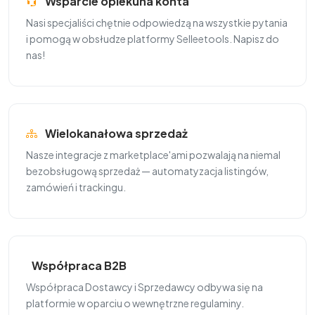
Wsparcie opiekuna konta
Nasi specjaliści chętnie odpowiedzą na wszystkie pytania
i pomogą w obsłudze platformy Selleetools. Napisz do
nas!
Wielokanałowa sprzedaż
Nasze integracje z marketplace'ami pozwalają na niemal
bezobsługową sprzedaż — automatyzacja listingów,
zamówień i trackingu.
Współpraca B2B
Współpraca Dostawcy i Sprzedawcy odbywa się na
platformie w oparciu o wewnętrzne regulaminy.