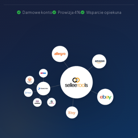
Darmowe konto
Prowizja 4%
Wsparcie opiekuna