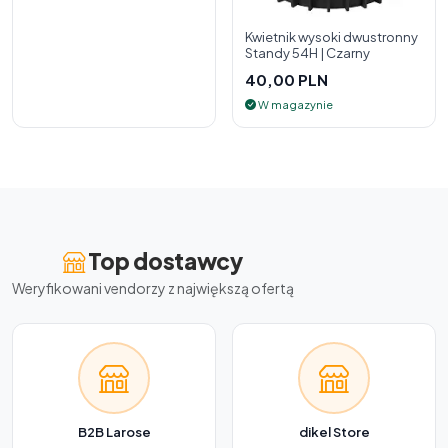
Kwietnik wysoki dwustronny
Standy 54H | Czarny
40,00 PLN
W magazynie
Top dostawcy
Weryfikowani vendorzy z największą ofertą
B2B Larose
dikel Store