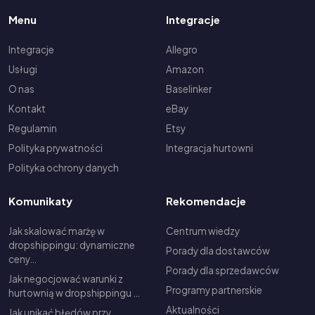
Menu
Integracje
Integracje
Allegro
Usługi
Amazon
O nas
Baselinker
Kontakt
eBay
Regulamin
Etsy
Polityka prywatności
Integracja hurtowni
Polityka ochrony danych
Komunikaty
Rekomendacje
Jak skalować marżę w
Centrum wiedzy
dropshippingu: dynamiczne
Porady dla dostawców
ceny…
Porady dla sprzedawców
Jak negocjować warunki z
Programy partnerskie
hurtownią w dropshippingu …
Aktualności
Jak unikać błędów przy