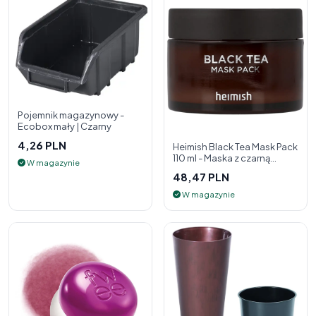
Pojemnik magazynowy -
Ecobox mały | Czarny
4,26 PLN
Heimish Black Tea Mask Pack
110 ml - Maska z czarną
W magazynie
herbatą
48,47 PLN
W magazynie