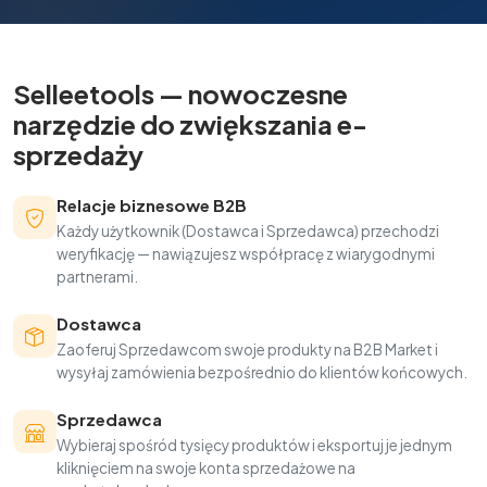
Selleetools — nowoczesne
narzędzie do zwiększania e-
sprzedaży
Relacje biznesowe B2B
Każdy użytkownik (Dostawca i Sprzedawca) przechodzi
weryfikację — nawiązujesz współpracę z wiarygodnymi
partnerami.
Dostawca
Zaoferuj Sprzedawcom swoje produkty na B2B Market i
wysyłaj zamówienia bezpośrednio do klientów końcowych.
Sprzedawca
Wybieraj spośród tysięcy produktów i eksportuj je jednym
kliknięciem na swoje konta sprzedażowe na