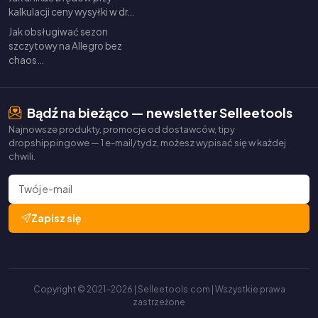
kalkulacji ceny wysyłki w dr…
Jak obsługiwać sezon
szczytowy na Allegro bez
chaos…
Bądź na bieżąco — newsletter Selleetools
Najnowsze produkty, promocje od dostawców, tipy
dropshippingowe — 1 e-mail/tydz, możesz wypisać się w każdej
chwili.
Zapisz się
Copyright © 2021-2026 | Selleetools.com | Wszystkie prawa
zastrzeżone