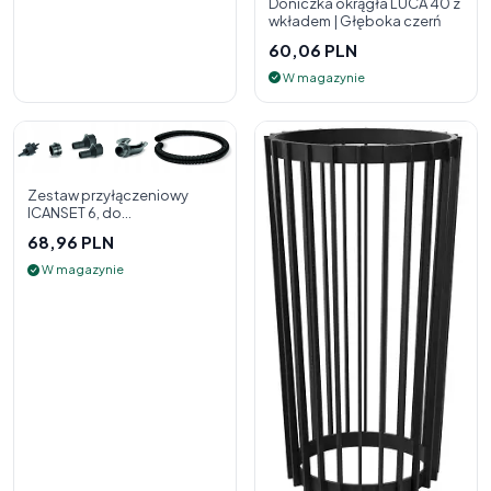
Doniczka okrągła LUCA 40 z
wkładem | Głęboka czerń
60,06 PLN
W magazynie
Zestaw przyłączeniowy
ICANSET 6, do
deszczownicy
68,96 PLN
W magazynie