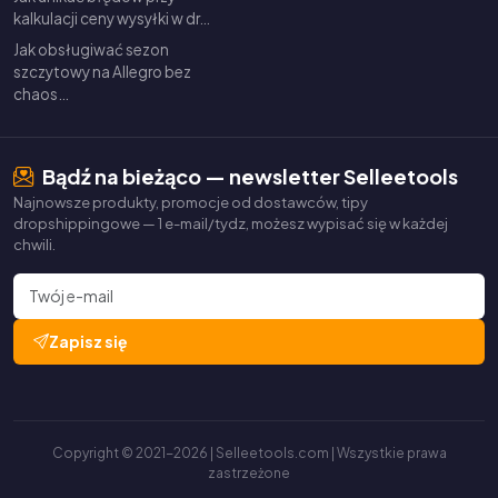
kalkulacji ceny wysyłki w dr…
Jak obsługiwać sezon
szczytowy na Allegro bez
chaos…
Bądź na bieżąco — newsletter Selleetools
Najnowsze produkty, promocje od dostawców, tipy
dropshippingowe — 1 e-mail/tydz, możesz wypisać się w każdej
chwili.
Zapisz się
Copyright © 2021-2026 | Selleetools.com | Wszystkie prawa
zastrzeżone