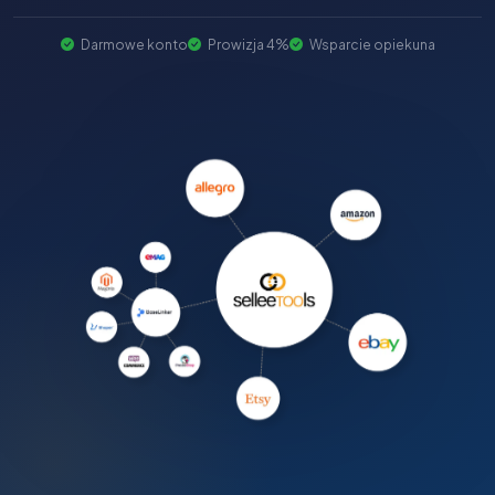
Darmowe konto
Prowizja 4%
Wsparcie opiekuna