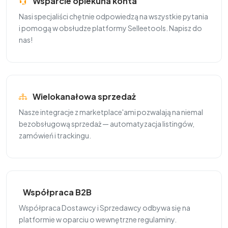
Wsparcie opiekuna konta
Nasi specjaliści chętnie odpowiedzą na wszystkie pytania
i pomogą w obsłudze platformy Selleetools. Napisz do
nas!
Wielokanałowa sprzedaż
Nasze integracje z marketplace'ami pozwalają na niemal
bezobsługową sprzedaż — automatyzacja listingów,
zamówień i trackingu.
Współpraca B2B
Współpraca Dostawcy i Sprzedawcy odbywa się na
platformie w oparciu o wewnętrzne regulaminy.