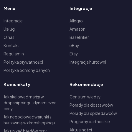
Menu
Integracje
Integracje
Allegro
Usługi
Amazon
O nas
Baselinker
Kontakt
eBay
Regulamin
Etsy
Polityka prywatności
Integracja hurtowni
Polityka ochrony danych
Komunikaty
Rekomendacje
Jak skalować marżę w
Centrum wiedzy
dropshippingu: dynamiczne
Porady dla dostawców
ceny…
Porady dla sprzedawców
Jak negocjować warunki z
Programy partnerskie
hurtownią w dropshippingu …
Aktualności
Jak unikać błędów przy