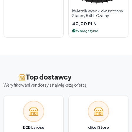
Kwietnik wysoki dwustronny
Standy 54H | Czarny
40,00 PLN
W magazynie
Top dostawcy
Weryfikowani vendorzy z największą ofertą
B2B Larose
dikel Store