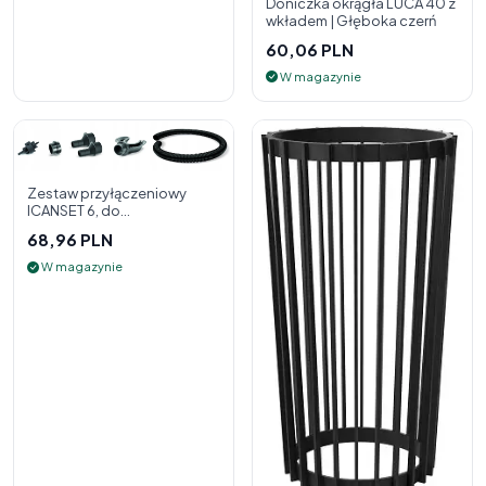
Doniczka okrągła LUCA 40 z
wkładem | Głęboka czerń
60,06 PLN
W magazynie
Zestaw przyłączeniowy
ICANSET 6, do
deszczownicy
68,96 PLN
W magazynie