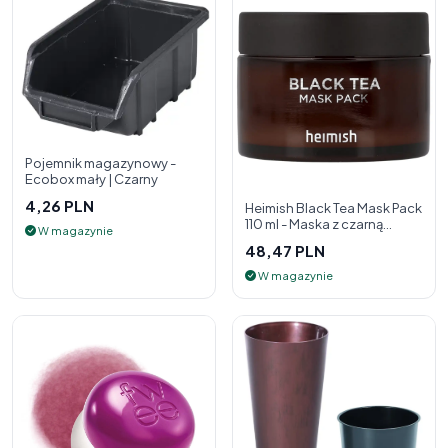
Pojemnik magazynowy -
Ecobox mały | Czarny
4,26 PLN
Heimish Black Tea Mask Pack
110 ml - Maska z czarną
W magazynie
herbatą
48,47 PLN
W magazynie