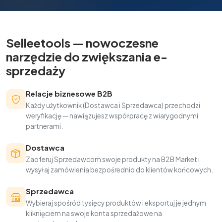
Selleetools — nowoczesne
narzędzie do zwiększania e-
sprzedaży
Relacje biznesowe B2B
Każdy użytkownik (Dostawca i Sprzedawca) przechodzi
weryfikację — nawiązujesz współpracę z wiarygodnymi
partnerami.
Dostawca
Zaoferuj Sprzedawcom swoje produkty na B2B Market i
wysyłaj zamówienia bezpośrednio do klientów końcowych.
Sprzedawca
Wybieraj spośród tysięcy produktów i eksportuj je jednym
kliknięciem na swoje konta sprzedażowe na