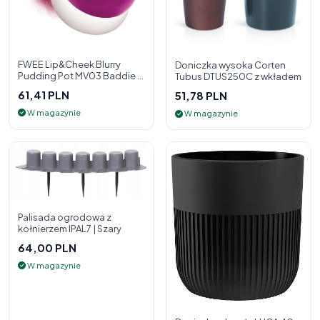
FWEE Lip&Cheek Blurry
Doniczka wysoka Corten
Pudding Pot MV03 Baddie 5
Tubus DTUS250C z wkładem
g - 2w1 pomadka i róż do
61,41 PLN
51,78 PLN
policzk
W magazynie
W magazynie
Palisada ogrodowa z
kołnierzem IPAL7 | Szary
64,00 PLN
W magazynie