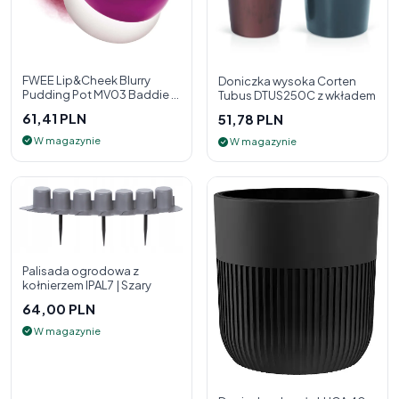
FWEE Lip&Cheek Blurry
Doniczka wysoka Corten
Pudding Pot MV03 Baddie 5
Tubus DTUS250C z wkładem
g - 2w1 pomadka i róż do
61,41 PLN
51,78 PLN
policzk
W magazynie
W magazynie
Palisada ogrodowa z
kołnierzem IPAL7 | Szary
64,00 PLN
W magazynie