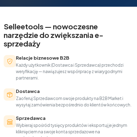
Selleetools — nowoczesne
narzędzie do zwiększania e-
sprzedaży
Relacje biznesowe B2B
Każdy użytkownik (Dostawca i Sprzedawca) przechodzi
weryfikację — nawiązujesz współpracę z wiarygodnymi
partnerami.
Dostawca
Zaoferuj Sprzedawcom swoje produkty na B2B Market i
wysyłaj zamówienia bezpośrednio do klientów końcowych.
Sprzedawca
Wybieraj spośród tysięcy produktów i eksportuj je jednym
kliknięciem na swoje konta sprzedażowe na