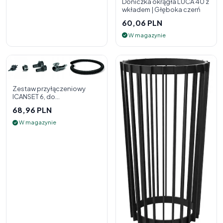
Doniczka okrągła LUCA 40 z
wkładem | Głęboka czerń
60,06 PLN
W magazynie
Zestaw przyłączeniowy
ICANSET 6, do
deszczownicy
68,96 PLN
W magazynie