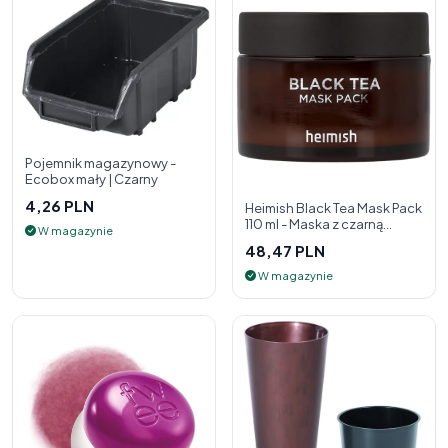
Pojemnik magazynowy -
Ecobox mały | Czarny
4,26 PLN
Heimish Black Tea Mask Pack
110 ml - Maska z czarną
W magazynie
herbatą
48,47 PLN
W magazynie