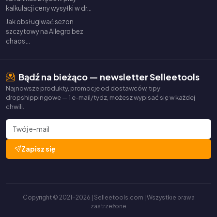
kalkulacji ceny wysyłki w dr…
Jak obsługiwać sezon
szczytowy na Allegro bez
chaos…
Bądź na bieżąco — newsletter Selleetools
Najnowsze produkty, promocje od dostawców, tipy
dropshippingowe — 1 e-mail/tydz, możesz wypisać się w każdej
chwili.
Zapisz się
Copyright © 2021-2026 | Selleetools.com | Wszystkie prawa
zastrzeżone