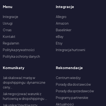
Menu
Integracje
Integracje
Allegro
Usługi
Amazon
O nas
Baselinker
Kontakt
eBay
Regulamin
Etsy
Polityka prywatności
Integracja hurtowni
Polityka ochrony danych
Komunikaty
Rekomendacje
Jak skalować marżę w
Centrum wiedzy
dropshippingu: dynamiczne
Porady dla dostawców
ceny…
Porady dla sprzedawców
Jak negocjować warunki z
Programy partnerskie
hurtownią w dropshippingu …
Aktualności
Jak unikać błędów przy