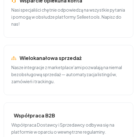
Wsparcie opiekuna konta
Nasi specjaliści chętnie odpowiedzą na wszystkie pytania
i pomogą w obsłudze platformy Selleetools. Napisz do
nas!
Wielokanałowa sprzedaż
Nasze integracje z marketplace'ami pozwalają na niemal
bezobsługową sprzedaż — automatyzacja listingów,
zamówień i trackingu.
Współpraca B2B
Współpraca Dostawcy i Sprzedawcy odbywa się na
platformie w oparciu o wewnętrzne regulaminy.