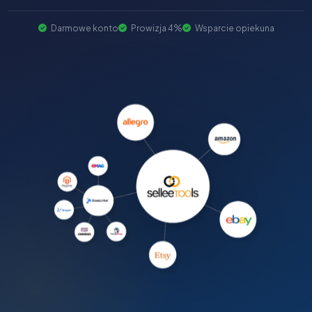
Darmowe konto
Prowizja 4%
Wsparcie opiekuna