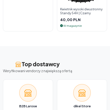
Kwietnik wysoki dwustronny
Standy 54H | Czarny
40,00 PLN
W magazynie
Top dostawcy
Weryfikowani vendorzy z największą ofertą
B2B Larose
dikel Store