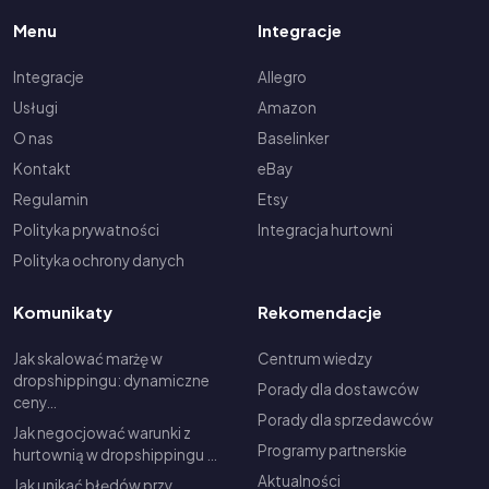
Menu
Integracje
Integracje
Allegro
Usługi
Amazon
O nas
Baselinker
Kontakt
eBay
Regulamin
Etsy
Polityka prywatności
Integracja hurtowni
Polityka ochrony danych
Komunikaty
Rekomendacje
Jak skalować marżę w
Centrum wiedzy
dropshippingu: dynamiczne
Porady dla dostawców
ceny…
Porady dla sprzedawców
Jak negocjować warunki z
Programy partnerskie
hurtownią w dropshippingu …
Aktualności
Jak unikać błędów przy