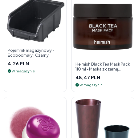
Pojemnik magazynowy -
Ecobox mały | Czarny
4,26 PLN
Heimish Black Tea Mask Pack
110 ml - Maska z czarną
W magazynie
herbatą
48,47 PLN
W magazynie