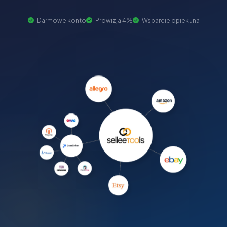
Darmowe konto
Prowizja 4%
Wsparcie opiekuna