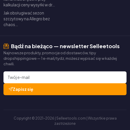
kalkulacji ceny wysyłki w dr…
Jak obsługiwać sezon
szczytowy na Allegro bez
chaos…
Bądź na bieżąco — newsletter Selleetools
Najnowsze produkty, promocje od dostawców, tipy
dropshippingowe — 1 e-mail/tydz, możesz wypisać się w każdej
chwili.
Zapisz się
Copyright © 2021-2026 | Selleetools.com | Wszystkie prawa
zastrzeżone