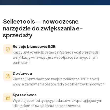
Selleetools — nowoczesne
narzędzie do zwiększania e-
sprzedaży
Relacje biznesowe B2B
Każdy użytkownik (Dostawca i Sprzedawca) przechodzi
weryfikację — nawiązujesz współpracę z wiarygodnymi
partnerami.
Dostawca
Zaoferuj Sprzedawcom swoje produkty na B2B Market i
wysyłaj zamówienia bezpośrednio do klientów końcowych.
Sprzedawca
Wybieraj spośród tysięcy produktów i eksportuj je jednym
kliknięciem na swoje konta sprzedażowe na