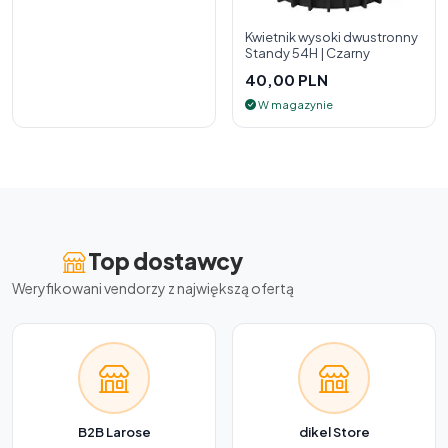
Kwietnik wysoki dwustronny
Standy 54H | Czarny
40,00 PLN
W magazynie
Top dostawcy
Weryfikowani vendorzy z największą ofertą
B2B Larose
dikel Store