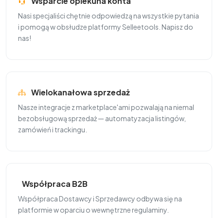
Wsparcie opiekuna konta
Nasi specjaliści chętnie odpowiedzą na wszystkie pytania
i pomogą w obsłudze platformy Selleetools. Napisz do
nas!
Wielokanałowa sprzedaż
Nasze integracje z marketplace'ami pozwalają na niemal
bezobsługową sprzedaż — automatyzacja listingów,
zamówień i trackingu.
Współpraca B2B
Współpraca Dostawcy i Sprzedawcy odbywa się na
platformie w oparciu o wewnętrzne regulaminy.