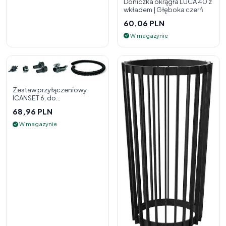
Doniczka okrągła LUCA 40 z
wkładem | Głęboka czerń
60,06 PLN
W magazynie
Zestaw przyłączeniowy
ICANSET 6, do
deszczownicy
68,96 PLN
W magazynie