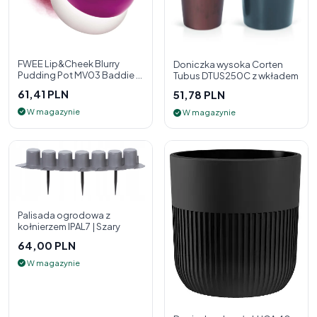
FWEE Lip&Cheek Blurry
Doniczka wysoka Corten
Pudding Pot MV03 Baddie 5
Tubus DTUS250C z wkładem
g - 2w1 pomadka i róż do
61,41 PLN
51,78 PLN
policzk
W magazynie
W magazynie
Palisada ogrodowa z
kołnierzem IPAL7 | Szary
64,00 PLN
W magazynie