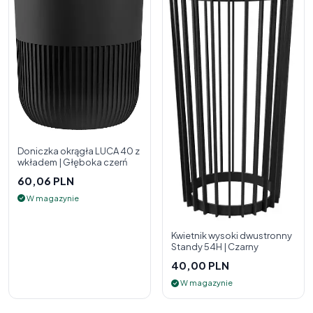
Doniczka okrągła LUCA 40 z
wkładem | Głęboka czerń
60,06 PLN
W magazynie
Kwietnik wysoki dwustronny
Standy 54H | Czarny
40,00 PLN
W magazynie