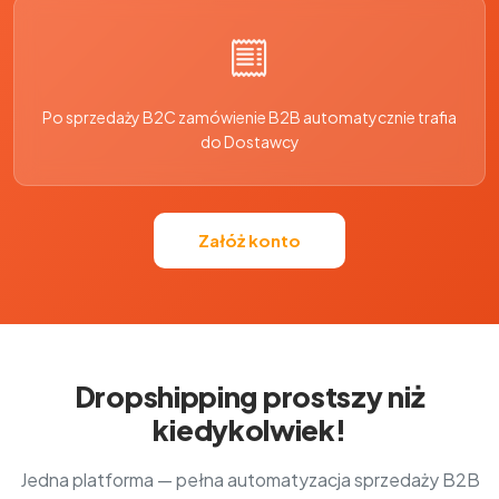
Po sprzedaży B2C zamówienie B2B automatycznie trafia
do Dostawcy
Załóż konto
Dropshipping prostszy niż
kiedykolwiek!
Jedna platforma — pełna automatyzacja sprzedaży B2B