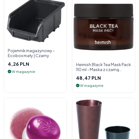
Pojemnik magazynowy -
Ecobox mały | Czarny
4,26 PLN
Heimish Black Tea Mask Pack
110 ml - Maska z czarną
W magazynie
herbatą
48,47 PLN
W magazynie