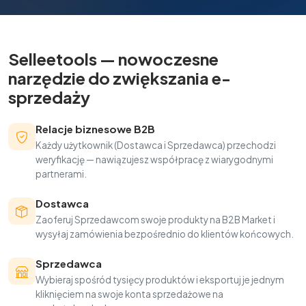
Selleetools — nowoczesne
narzędzie do zwiększania e-
sprzedaży
Relacje biznesowe B2B
Każdy użytkownik (Dostawca i Sprzedawca) przechodzi
weryfikację — nawiązujesz współpracę z wiarygodnymi
partnerami.
Dostawca
Zaoferuj Sprzedawcom swoje produkty na B2B Market i
wysyłaj zamówienia bezpośrednio do klientów końcowych.
Sprzedawca
Wybieraj spośród tysięcy produktów i eksportuj je jednym
kliknięciem na swoje konta sprzedażowe na