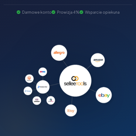
Darmowe konto
Prowizja 4%
Wsparcie opiekuna