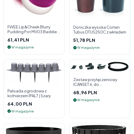
FWEE Lip&Cheek Blurry
Doniczka wysoka Corten
Pudding Pot MV03 Baddie 5
Tubus DTUS250C z wkładem
g - 2w1 pomadka i róż do
61,41 PLN
51,78 PLN
policzk
W magazynie
W magazynie
Zestaw przyłączeniowy
ICANSET 6, do
deszczownicy
Palisada ogrodowa z
68,96 PLN
kołnierzem IPAL7 | Szary
W magazynie
64,00 PLN
W magazynie