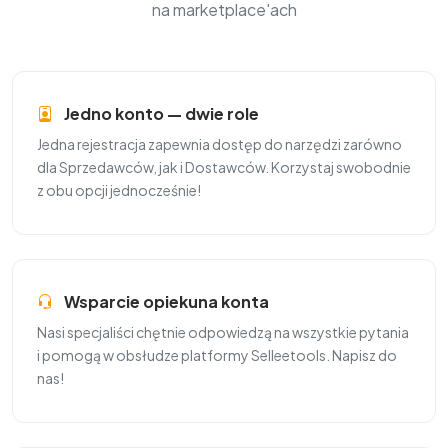
na marketplace'ach
Jedno konto — dwie role
Jedna rejestracja zapewnia dostęp do narzędzi zarówno
dla Sprzedawców, jak i Dostawców. Korzystaj swobodnie
z obu opcji jednocześnie!
Wsparcie opiekuna konta
Nasi specjaliści chętnie odpowiedzą na wszystkie pytania
i pomogą w obsłudze platformy Selleetools. Napisz do
nas!