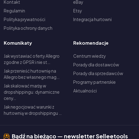
Kontakt
eBay
Regulamin
Etsy
Polityka prywatności
Integracja hurtowni
Polityka ochrony danych
Komunikaty
Rekomendacje
Jak wystawiać oferty Allegro
Centrum wiedzy
zgodne z GPSR i nie st…
Porady dla dostawców
Jak przenieść hurtownię na
Porady dla sprzedawców
Allegro bez własnego mag…
Programy partnerskie
Jak skalować marżę w
Aktualności
dropshippingu: dynamiczne
ceny…
Jak negocjować warunki z
hurtownią w dropshippingu …
Bądź na bieżąco — newsletter Selleetools