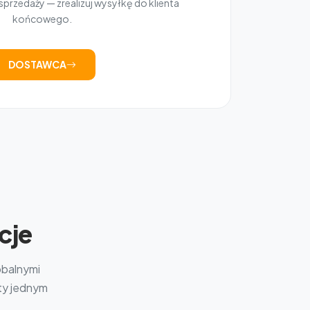
przedaży — zrealizuj wysyłkę do klienta
końcowego.
DOSTAWCA
cje
obalnymi
kty jednym