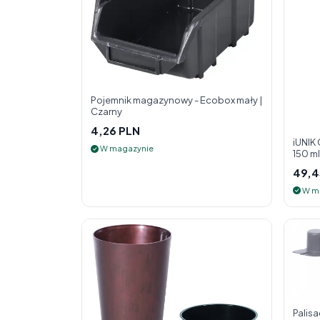
Pojemnik magazynowy - Ecobox mały |
Czarny
4,26 PLN
iUNIK
W magazynie
150 m
twarz
49,4
W m
Palis