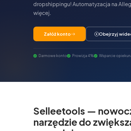
dropshippingu! Automatyzacja na Allegr
więcej.
Załóż konto
Obejrzyj wide
Darmowe konto
Prowizja 4%
Wsparcie opiekun
Selleetools — nowoc
narzędzie do zwiększ