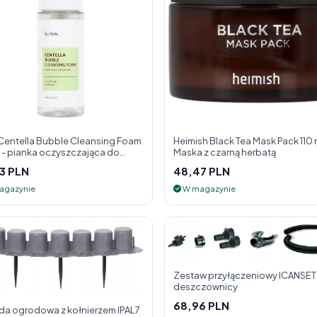
 Centella Bubble Cleansing Foam
Heimish Black Tea Mask Pack 110 m
l - pianka oczyszczająca do
Maska z czarną herbatą
y
3 PLN
48,47 PLN
agazynie
W magazynie
Zestaw przyłączeniowy ICANSET 
deszczownicy
68,96 PLN
ada ogrodowa z kołnierzem IPAL7