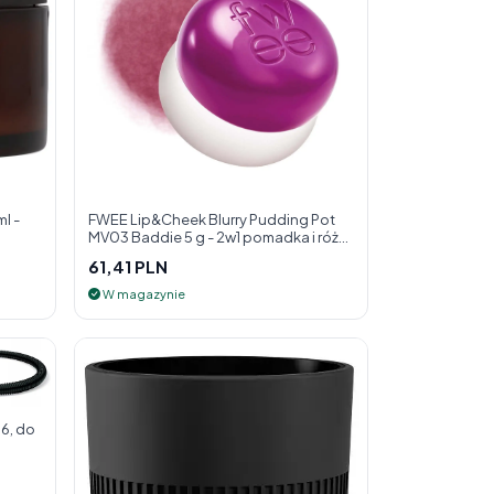
l -
FWEE Lip&Cheek Blurry Pudding Pot
MV03 Baddie 5 g - 2w1 pomadka i róż
do policzk
61,41 PLN
W magazynie
6, do