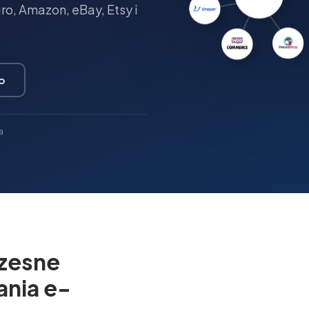
o, Amazon, eBay, Etsy i
o
a
zesne
ania e-