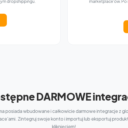
nym dropshippingu.
marketplace'ów. Po s
stępne DARMOWE integra
ma posiada wbudowane i całkowicie darmowe integracje z gl
ce'ami. Zintegruj swoje konto i importuj lub eksportuj produ
kliknięciem!