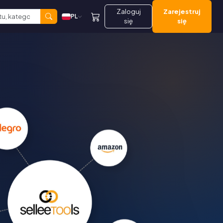
Zaloguj
Zarejestruj
PL
się
się