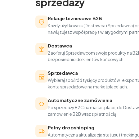
sprzedaży
Relacje biznesowe B2B
Każdy użytkownik (Dostawca i Sprzedawca) pr
nawiązujesz współpracę z wiarygodnymi part
Dostawca
Zaoferuj Sprzedawcom swoje produkty na B2B
bezpośrednio do klientów końcowych.
Sprzedawca
Wybieraj spośród tysięcy produktów i eksportu
konta sprzedażowe na marketplace'ach.
Automatyczne zamówienia
Po sprzedaży B2C na marketplace, do Dostaw
zamówienie B2B wraz z płatnością.
Pełny dropshipping
Automatyczna aktualizacja statusu i trackin