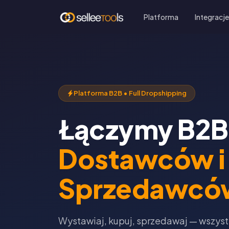
Platforma
Integracj
Platforma B2B • Full Dropshipping
Łączymy B2B
Dostawców i
Sprzedawcó
Wystawiaj, kupuj, sprzedawaj — wszys