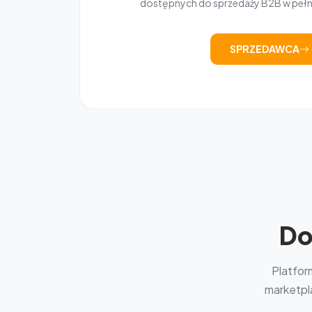
dostępnych do sprzedaży B2B w peł
SPRZEDAWCA
Do
Platfor
marketpla