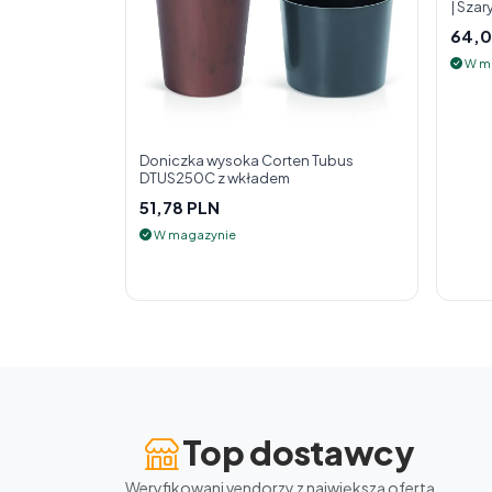
| Szar
64,0
W m
Doniczka wysoka Corten Tubus
DTUS250C z wkładem
51,78 PLN
W magazynie
Top dostawcy
Weryfikowani vendorzy z największą ofertą