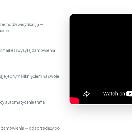
zechodzi weryfikację —
nerami.
 Market i wysyłaj zamówienia
j je jednym kliknięciem na swoje
cy automatycznie trafia
gu zamówienia — od sprzedaży po