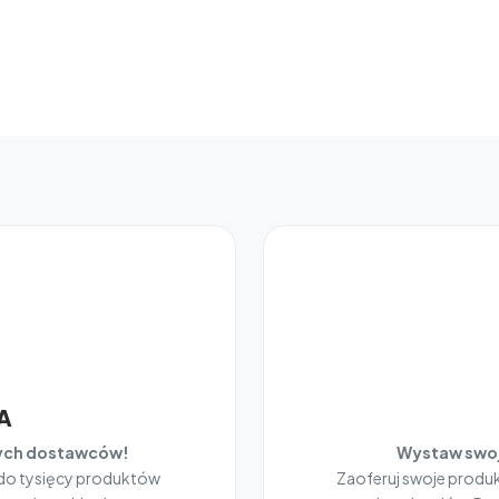
A
nych dostawców!
Wystaw swoj
 do tysięcy produktów
Zaoferuj swoje prod