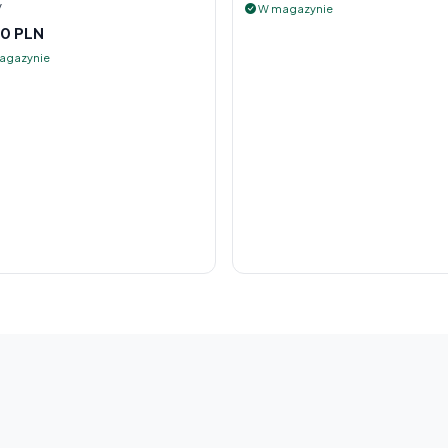
y
W magazynie
0 PLN
agazynie