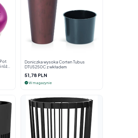
 Pot
Doniczka wysoka Corten Tubus
 róż
DTUS250C z wkładem
51,78 PLN
W magazynie