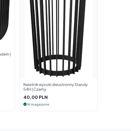
adem |
Kwietnik wysoki dwustronny Standy
54H | Czarny
40,00 PLN
W magazynie