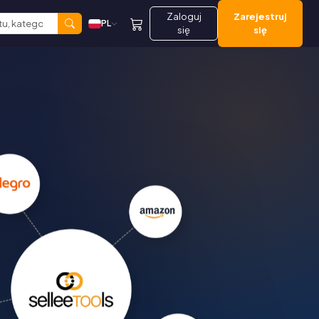
Zaloguj
Zarejestruj
PL
się
się