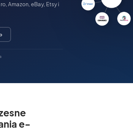
o, Amazon, eBay, Etsy i
o
a
zesne
ania e-