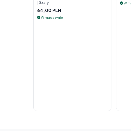
| Szary
W m
64,00 PLN
W magazynie