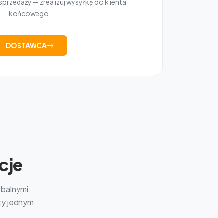
przedaży — zrealizuj wysyłkę do klienta
końcowego.
DOSTAWCA
cje
obalnymi
kty jednym