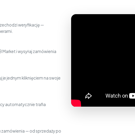
zechodzi weryfikację —
nerami.
 Market i wysyłaj zamówienia
j je jednym kliknięciem na swoje
cy automatycznie trafia
gu zamówienia — od sprzedaży po