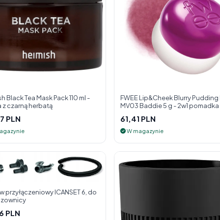
h Black Tea Mask Pack 110 ml -
FWEE Lip&Cheek Blurry Pudding
 z czarną herbatą
MV03 Baddie 5 g - 2w1 pomadka i
do policzk
7 PLN
61,41 PLN
agazynie
W magazynie
w przyłączeniowy ICANSET 6, do
zownicy
6 PLN