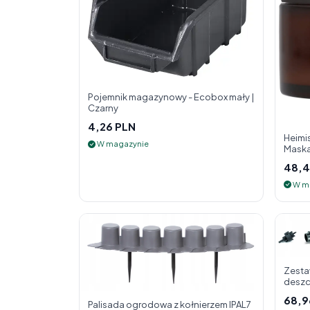
Pojemnik magazynowy - Ecobox mały |
Czarny
4,26 PLN
Heimis
W magazynie
Maska
48,4
W m
Zesta
deszc
68,9
Palisada ogrodowa z kołnierzem IPAL7