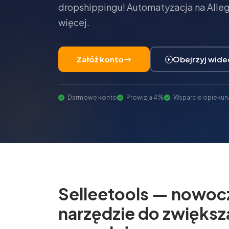
dropshippingu! Automatyzacja na Allegr
więcej.
Załóż konto
Obejrzyj wide
Darmowe konto
Prowizja 4%
Wsparcie opiekun
Selleetools — nowoc
narzędzie do zwiększ