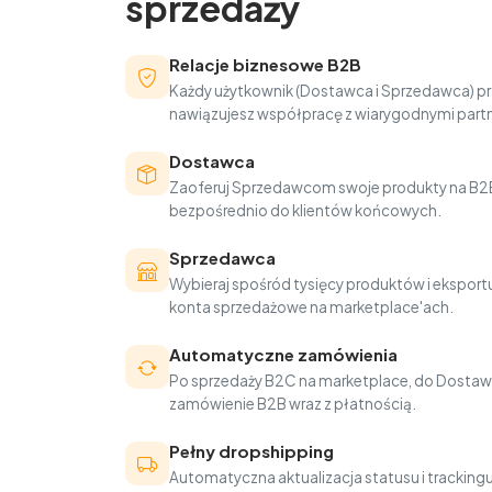
sprzedaży
Relacje biznesowe B2B
Każdy użytkownik (Dostawca i Sprzedawca) pr
nawiązujesz współpracę z wiarygodnymi part
Dostawca
Zaoferuj Sprzedawcom swoje produkty na B2B
bezpośrednio do klientów końcowych.
Sprzedawca
Wybieraj spośród tysięcy produktów i eksportu
konta sprzedażowe na marketplace'ach.
Automatyczne zamówienia
Po sprzedaży B2C na marketplace, do Dostaw
zamówienie B2B wraz z płatnością.
Pełny dropshipping
Automatyczna aktualizacja statusu i trackin