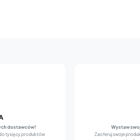
A
nych dostawców!
Wystaw swoj
 do tysięcy produktów
Zaoferuj swoje prod