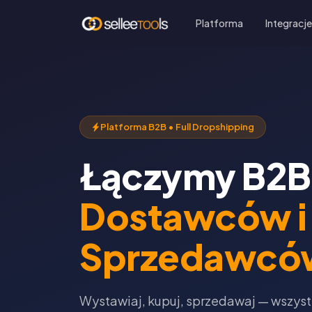
Platforma
Integracj
Platforma B2B • Full Dropshipping
Łączymy B2B
Dostawców i
Sprzedawcó
Wystawiaj, kupuj, sprzedawaj — wszys