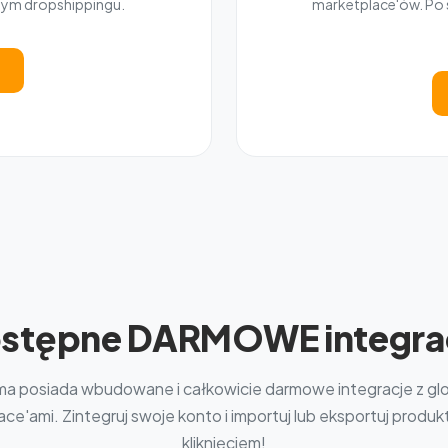
nym dropshippingu.
marketplace'ów. Po s
stępne DARMOWE integra
ma posiada wbudowane i całkowicie darmowe integracje z gl
ce'ami. Zintegruj swoje konto i importuj lub eksportuj produ
kliknięciem!