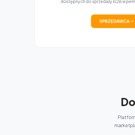
dostępnych do sprzedaży B2B w peł
SPRZEDAWCA
Do
Platfor
marketpla