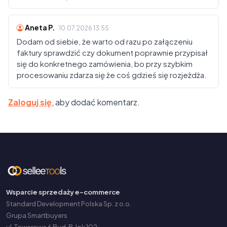
Aneta P.
· 10.07.2026 13:55
Dodam od siebie, że warto od razu po załączeniu
faktury sprawdzić czy dokument poprawnie przypisał
się do konkretnego zamówienia, bo przy szybkim
procesowaniu zdarza się że coś gdzieś się rozjeżdża.
Zaloguj się
, aby dodać komentarz.
Wsparcie sprzedaży e-commerce
Standard Development Polska Sp. z o.o.
Grupa Smartbuyers
ul. Towarowa 6 Bud. B, lok 102