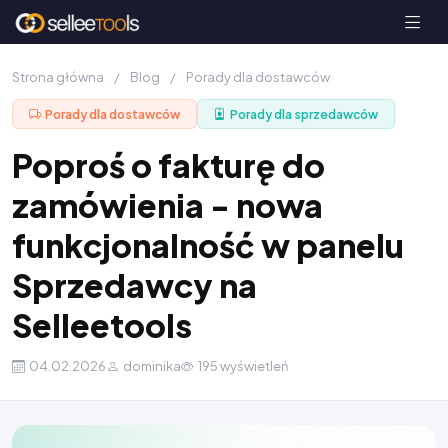
Strona główna
/
Blog
/
Porady dla dostawców
Porady dla dostawców
Porady dla sprzedawców
Poproś o fakturę do
zamówienia - nowa
funkcjonalność w panelu
Sprzedawcy na
Selleetools
04.02.2026
dominika
195 wyświetleń