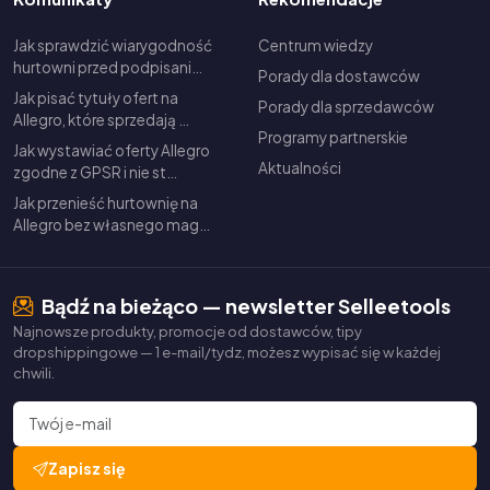
Jak sprawdzić wiarygodność
Centrum wiedzy
hurtowni przed podpisani…
Porady dla dostawców
Jak pisać tytuły ofert na
Porady dla sprzedawców
Allegro, które sprzedają …
Programy partnerskie
Jak wystawiać oferty Allegro
Aktualności
zgodne z GPSR i nie st…
Jak przenieść hurtownię na
Allegro bez własnego mag…
Bądź na bieżąco — newsletter Selleetools
Najnowsze produkty, promocje od dostawców, tipy
dropshippingowe — 1 e-mail/tydz, możesz wypisać się w każdej
chwili.
Zapisz się