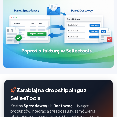
Zarabiaj na dropshippingu z
SelleeTools
Zostań
Sprzedawcą
lub
Dostawcą
— tysiące
produktów, integracja z Allego i eBay, zamówienia
obsługiwane automatycznie. Start w 5 minut, bez opłat