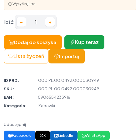
Wysyłka jutro
−
+
Ilość:
Kup teraz
Dodaj do koszyka
Lista życzeń
Importuj
ID PRD:
000.PL.00.0492.000030949
SKU:
000.PL.00.0492.000030949
EAN:
5906554233916
Kategoria:
Zabawki
Udostępnij
Facebook
X
LinkedIn
WhatsApp