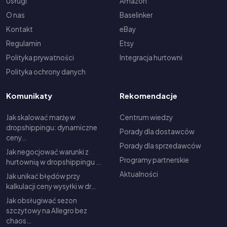
Usługi
Amazon
O nas
Baselinker
Kontakt
eBay
Regulamin
Etsy
Polityka prywatności
Integracja hurtowni
Polityka ochrony danych
Komunikaty
Rekomendacje
Jak skalować marżę w
Centrum wiedzy
dropshippingu: dynamiczne
Porady dla dostawców
ceny…
Porady dla sprzedawców
Jak negocjować warunki z
Programy partnerskie
hurtownią w dropshippingu …
Aktualności
Jak unikać błędów przy
kalkulacji ceny wysyłki w dr…
Jak obsługiwać sezon
szczytowy na Allegro bez
chaos…