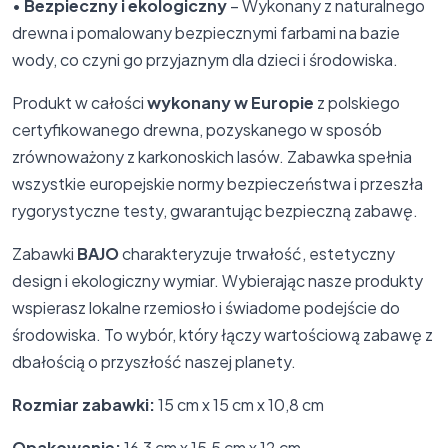
•
Bezpieczny i ekologiczny
– Wykonany z naturalnego
drewna i pomalowany bezpiecznymi farbami na bazie
wody, co czyni go przyjaznym dla dzieci i środowiska.
Produkt w całości
wykonany w Europie
z polskiego
certyfikowanego drewna, pozyskanego w sposób
zrównoważony z karkonoskich lasów. Zabawka spełnia
wszystkie europejskie normy bezpieczeństwa i przeszła
rygorystyczne testy, gwarantując bezpieczną zabawę.
Zabawki
BAJO
charakteryzuje trwałość, estetyczny
design i ekologiczny wymiar. Wybierając nasze produkty
wspierasz lokalne rzemiosło i świadome podejście do
środowiska. To wybór, który łączy wartościową zabawę z
dbałością o przyszłość naszej planety.
Rozmiar zabawki:
15 cm x 15 cm x 10,8 cm
Opakowanie:
16,3 cm x 15,5 cm x 12 cm