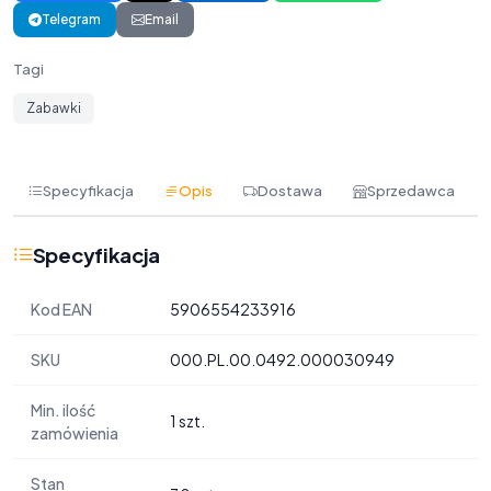
Telegram
Email
Tagi
Zabawki
Specyfikacja
Opis
Dostawa
Sprzedawca
Specyfikacja
Kod EAN
5906554233916
SKU
000.PL.00.0492.000030949
Min. ilość
1 szt.
zamówienia
Stan