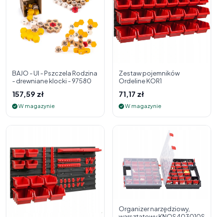
BAJO - Ul - Pszczela Rodzina
Zestaw pojemników
- drewniane klocki - 97580
Ordeline KOR1
157,59 zł
71,17 zł
W magazynie
W magazynie
Organizer narzędziowy,
warsztatowy KNOS403010S