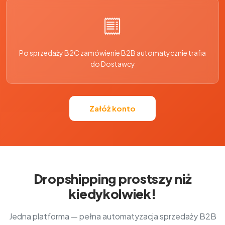
Po sprzedaży B2C zamówienie B2B automatycznie trafia
do Dostawcy
Załóż konto
Dropshipping prostszy niż
kiedykolwiek!
Jedna platforma — pełna automatyzacja sprzedaży B2B