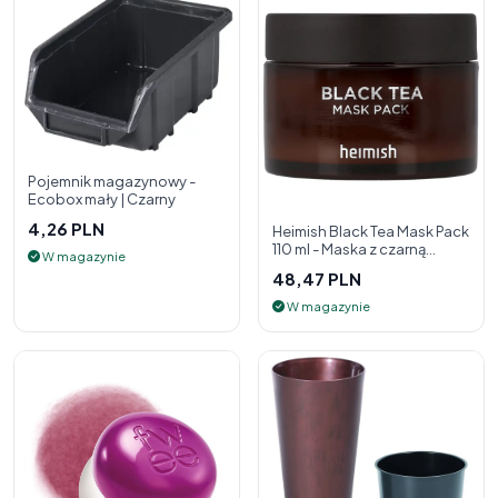
Pojemnik magazynowy -
Ecobox mały | Czarny
4,26 PLN
Heimish Black Tea Mask Pack
110 ml - Maska z czarną
W magazynie
herbatą
48,47 PLN
W magazynie