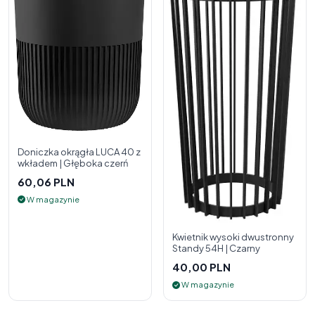
Doniczka okrągła LUCA 40 z
wkładem | Głęboka czerń
60,06 PLN
W magazynie
Kwietnik wysoki dwustronny
Standy 54H | Czarny
40,00 PLN
W magazynie