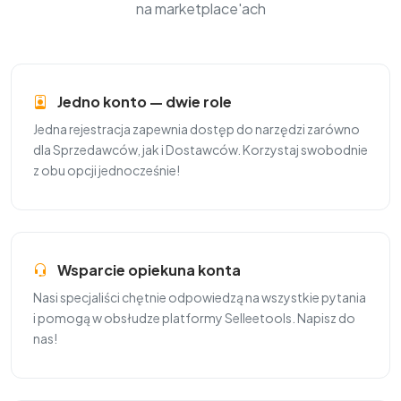
na marketplace'ach
Jedno konto — dwie role
Jedna rejestracja zapewnia dostęp do narzędzi zarówno
dla Sprzedawców, jak i Dostawców. Korzystaj swobodnie
z obu opcji jednocześnie!
Wsparcie opiekuna konta
Nasi specjaliści chętnie odpowiedzą na wszystkie pytania
i pomogą w obsłudze platformy Selleetools. Napisz do
nas!