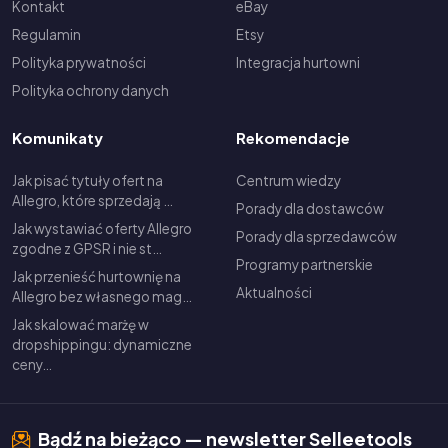
Kontakt
eBay
Regulamin
Etsy
Polityka prywatności
Integracja hurtowni
Polityka ochrony danych
Komunikaty
Rekomendacje
Jak pisać tytuły ofert na
Centrum wiedzy
Allegro, które sprzedają …
Porady dla dostawców
Jak wystawiać oferty Allegro
Porady dla sprzedawców
zgodne z GPSR i nie st…
Programy partnerskie
Jak przenieść hurtownię na
Aktualności
Allegro bez własnego mag…
Jak skalować marżę w
dropshippingu: dynamiczne
ceny…
Bądź na bieżąco — newsletter Selleetools