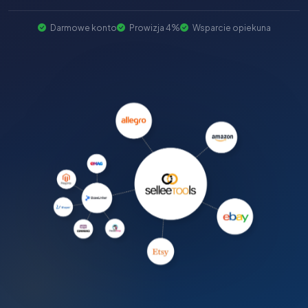
Darmowe konto
Prowizja 4%
Wsparcie opiekuna