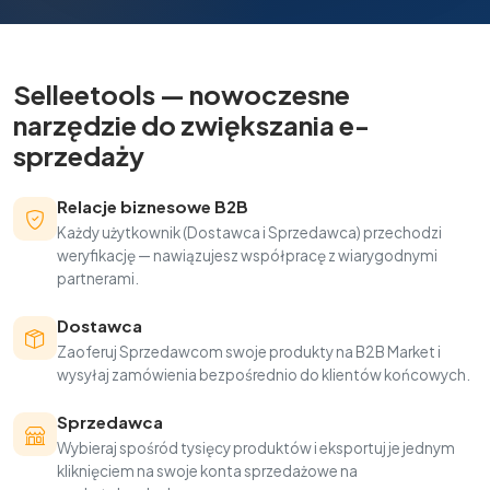
Selleetools — nowoczesne
narzędzie do zwiększania e-
sprzedaży
Relacje biznesowe B2B
Każdy użytkownik (Dostawca i Sprzedawca) przechodzi
weryfikację — nawiązujesz współpracę z wiarygodnymi
partnerami.
Dostawca
Zaoferuj Sprzedawcom swoje produkty na B2B Market i
wysyłaj zamówienia bezpośrednio do klientów końcowych.
Sprzedawca
Wybieraj spośród tysięcy produktów i eksportuj je jednym
kliknięciem na swoje konta sprzedażowe na