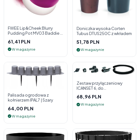
FWEE Lip&Cheek Blurry
Doniczka wysoka Corten
Pudding Pot MV03 Baddie 5
Tubus DTUS250C z wkładem
g - 2w1 pomadka i róż do
61,41 PLN
51,78 PLN
policzk
W magazynie
W magazynie
Zestaw przyłączeniowy
ICANSET 6, do
deszczownicy
Palisada ogrodowa z
68,96 PLN
kołnierzem IPAL7 | Szary
W magazynie
64,00 PLN
W magazynie