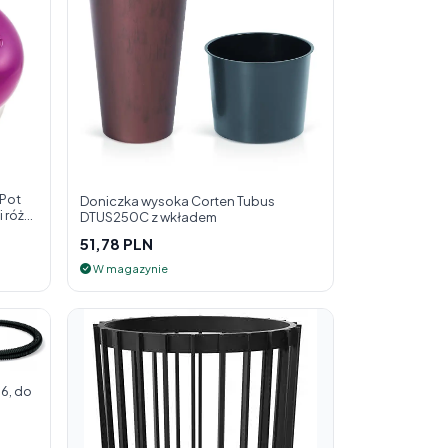
 Pot
Doniczka wysoka Corten Tubus
 róż
DTUS250C z wkładem
51,78 PLN
W magazynie
6, do