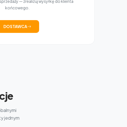
przedaży — zrealizuj wysyłkę do klienta
końcowego.
DOSTAWCA
cje
obalnymi
kty jednym