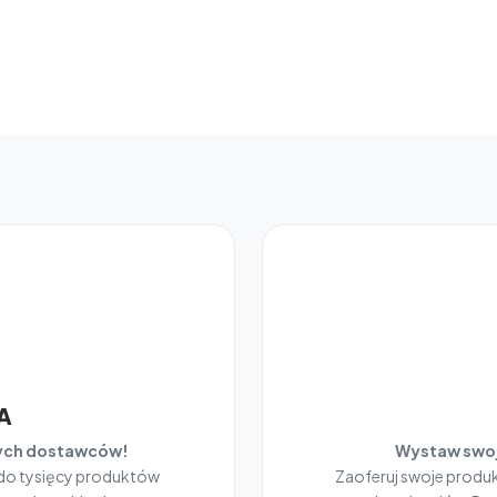
A
nych dostawców!
Wystaw swoj
 do tysięcy produktów
Zaoferuj swoje prod