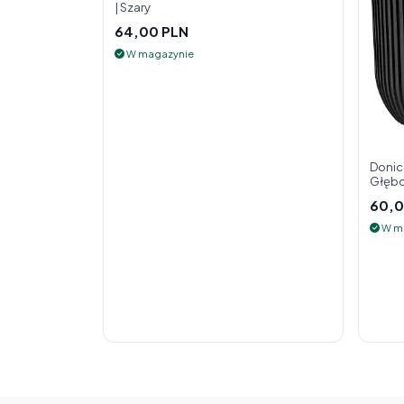
| Szary
64,00 PLN
W magazynie
Donic
Głębo
60,0
W m