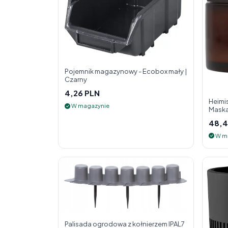
Pojemnik magazynowy - Ecobox mały |
Czarny
4,26 PLN
Heimis
W magazynie
Maska
48,4
W m
Palisada ogrodowa z kołnierzem IPAL7