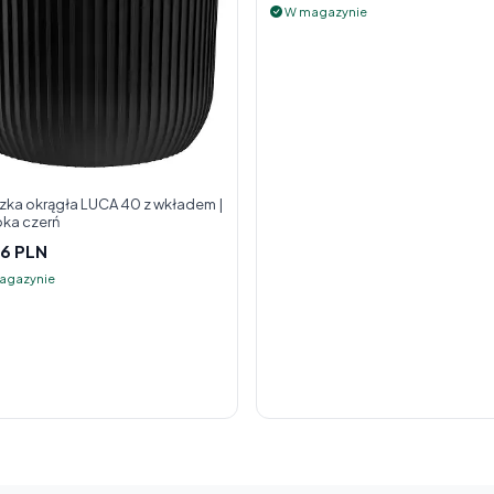
W magazynie
zka okrągła LUCA 40 z wkładem |
ka czerń
6 PLN
agazynie