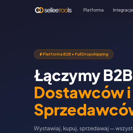
Platforma
Integracj
Platforma B2B • Full Dropshipping
Łączymy B2B
Dostawców i
Sprzedawcó
Wystawiaj, kupuj, sprzedawaj — wszys