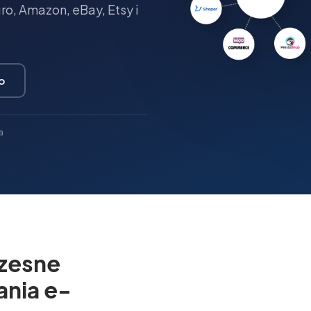
o, Amazon, eBay, Etsy i
o
a
zesne
ania e-