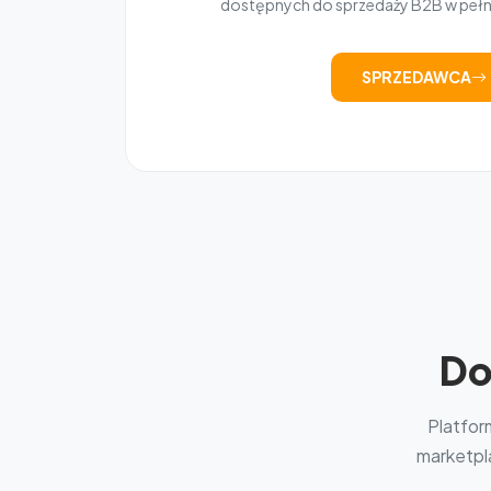
dostępnych do sprzedaży B2B w peł
SPRZEDAWCA
Do
Platfor
marketpla