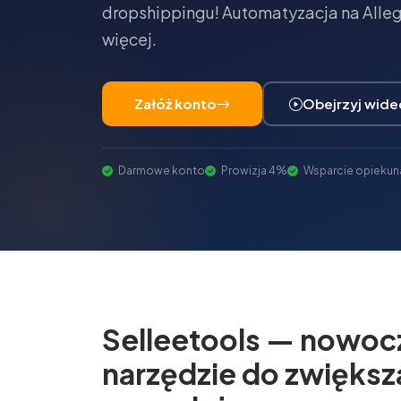
dropshippingu! Automatyzacja na Allegr
więcej.
Załóż konto
Obejrzyj wide
Darmowe konto
Prowizja 4%
Wsparcie opiekun
Selleetools — nowoc
narzędzie do zwiększ