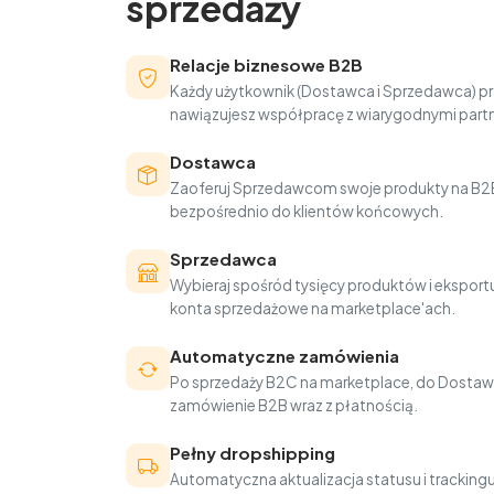
sprzedaży
Relacje biznesowe B2B
Każdy użytkownik (Dostawca i Sprzedawca) pr
nawiązujesz współpracę z wiarygodnymi part
Dostawca
Zaoferuj Sprzedawcom swoje produkty na B2B
bezpośrednio do klientów końcowych.
Sprzedawca
Wybieraj spośród tysięcy produktów i eksportu
konta sprzedażowe na marketplace'ach.
Automatyczne zamówienia
Po sprzedaży B2C na marketplace, do Dostaw
zamówienie B2B wraz z płatnością.
Pełny dropshipping
Automatyczna aktualizacja statusu i trackin