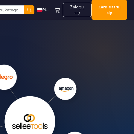
Zaloguj
Zarejestruj
PL
się
się