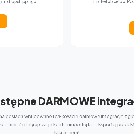
nym dropshippingu.
marketplace'ów. Po s
stępne DARMOWE integra
ma posiada wbudowane i całkowicie darmowe integracje z gl
ce'ami. Zintegruj swoje konto i importuj lub eksportuj produ
kliknięciem!