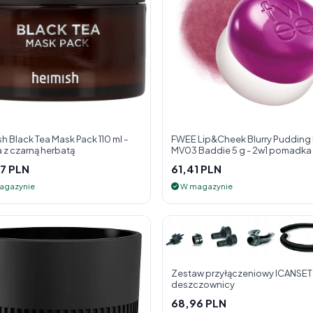
h Black Tea Mask Pack 110 ml -
FWEE Lip&Cheek Blurry Pudding
 z czarną herbatą
MV03 Baddie 5 g - 2w1 pomadka i
do policzk
7 PLN
61,41 PLN
agazynie
W magazynie
Zestaw przyłączeniowy ICANSET 
deszczownicy
68,96 PLN