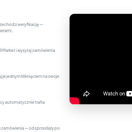
zechodzi weryfikację —
nerami.
 Market i wysyłaj zamówienia
j je jednym kliknięciem na swoje
cy automatycznie trafia
gu zamówienia — od sprzedaży po