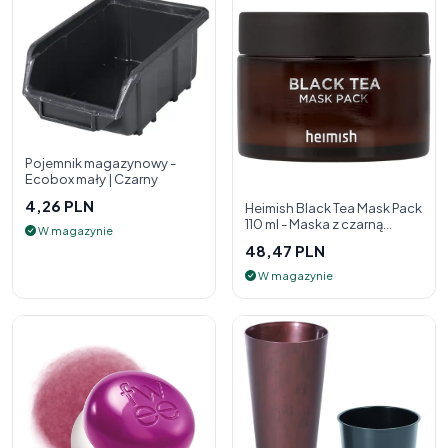
Pojemnik magazynowy -
Ecobox mały | Czarny
4,26 PLN
Heimish Black Tea Mask Pack
110 ml - Maska z czarną
W magazynie
herbatą
48,47 PLN
W magazynie