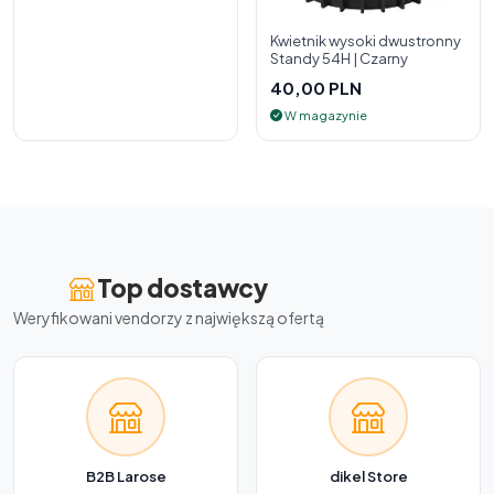
Kwietnik wysoki dwustronny
Standy 54H | Czarny
40,00 PLN
W magazynie
Top dostawcy
Weryfikowani vendorzy z największą ofertą
B2B Larose
dikel Store