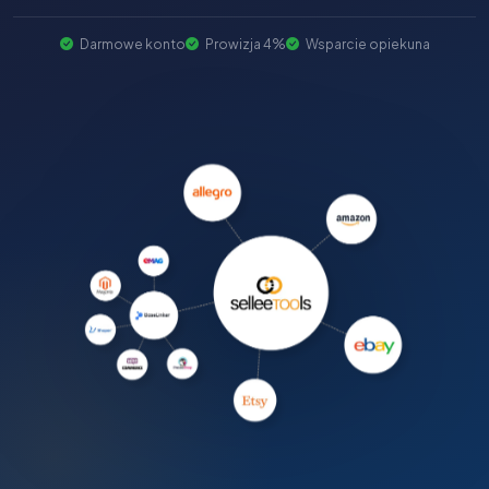
Darmowe konto
Prowizja 4%
Wsparcie opiekuna