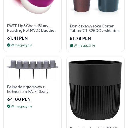
FWEE Lip&Cheek Blurry
Doniczka wysoka Corten
Pudding Pot MV03 Baddie 5
Tubus DTUS250C z wkładem
g - 2w1 pomadka i róż do
61,41 PLN
51,78 PLN
policzk
W magazynie
W magazynie
Palisada ogrodowa z
kołnierzem IPAL7 | Szary
64,00 PLN
W magazynie