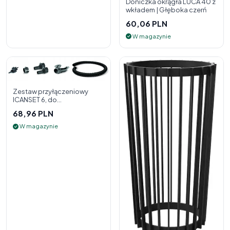
Doniczka okrągła LUCA 40 z
wkładem | Głęboka czerń
60,06 PLN
W magazynie
Zestaw przyłączeniowy
ICANSET 6, do
deszczownicy
68,96 PLN
W magazynie