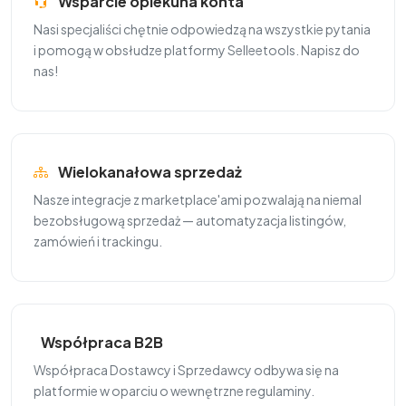
Wsparcie opiekuna konta
Nasi specjaliści chętnie odpowiedzą na wszystkie pytania
i pomogą w obsłudze platformy Selleetools. Napisz do
nas!
Wielokanałowa sprzedaż
Nasze integracje z marketplace'ami pozwalają na niemal
bezobsługową sprzedaż — automatyzacja listingów,
zamówień i trackingu.
Współpraca B2B
Współpraca Dostawcy i Sprzedawcy odbywa się na
platformie w oparciu o wewnętrzne regulaminy.