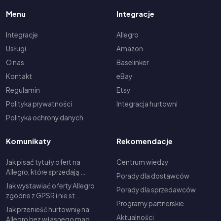
Menu
Integracje
Integracje
Allegro
Usługi
Amazon
O nas
Baselinker
Kontakt
eBay
Regulamin
Etsy
Polityka prywatności
Integracja hurtowni
Polityka ochrony danych
Komunikaty
Rekomendacje
Jak pisać tytuły ofert na
Centrum wiedzy
Allegro, które sprzedają …
Porady dla dostawców
Jak wystawiać oferty Allegro
Porady dla sprzedawców
zgodne z GPSR i nie st…
Programy partnerskie
Jak przenieść hurtownię na
Aktualności
Allegro bez własnego mag…