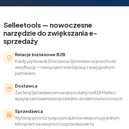
Selleetools — nowoczesne
narzędzie do zwiększania e-
sprzedaży
Relacje biznesowe B2B
Każdy użytkownik (Dostawca i Sprzedawca) przechodzi
weryfikację — nawiązujesz współpracę z wiarygodnymi
partnerami.
Dostawca
Zaoferuj Sprzedawcom swoje produkty na B2B Market i
wysyłaj zamówienia bezpośrednio do klientów końcowych.
Sprzedawca
Wybieraj spośród tysięcy produktów i eksportuj je jednym
kliknięciem na swoje konta sprzedażowe na