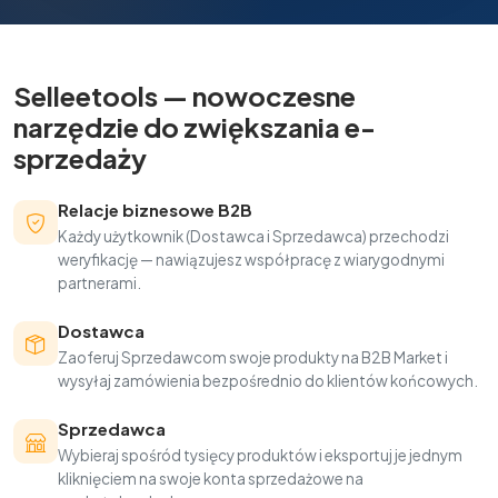
Selleetools — nowoczesne
narzędzie do zwiększania e-
sprzedaży
Relacje biznesowe B2B
Każdy użytkownik (Dostawca i Sprzedawca) przechodzi
weryfikację — nawiązujesz współpracę z wiarygodnymi
partnerami.
Dostawca
Zaoferuj Sprzedawcom swoje produkty na B2B Market i
wysyłaj zamówienia bezpośrednio do klientów końcowych.
Sprzedawca
Wybieraj spośród tysięcy produktów i eksportuj je jednym
kliknięciem na swoje konta sprzedażowe na