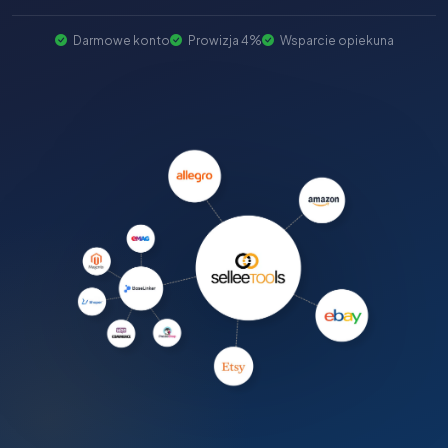
Darmowe konto
Prowizja 4%
Wsparcie opiekuna