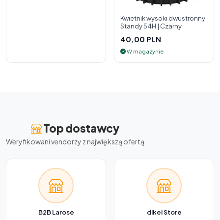
Kwietnik wysoki dwustronny
Standy 54H | Czarny
40,00 PLN
W magazynie
Top dostawcy
Weryfikowani vendorzy z największą ofertą
B2B Larose
dikel Store