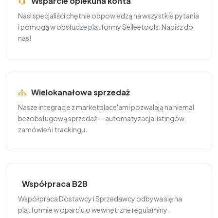
Wsparcie opiekuna konta
Nasi specjaliści chętnie odpowiedzą na wszystkie pytania
i pomogą w obsłudze platformy Selleetools. Napisz do
nas!
Wielokanałowa sprzedaż
Nasze integracje z marketplace'ami pozwalają na niemal
bezobsługową sprzedaż — automatyzacja listingów,
zamówień i trackingu.
Współpraca B2B
Współpraca Dostawcy i Sprzedawcy odbywa się na
platformie w oparciu o wewnętrzne regulaminy.