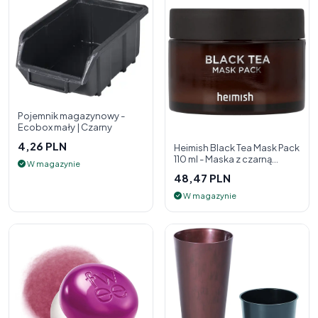
Pojemnik magazynowy -
Ecobox mały | Czarny
4,26 PLN
Heimish Black Tea Mask Pack
110 ml - Maska z czarną
W magazynie
herbatą
48,47 PLN
W magazynie