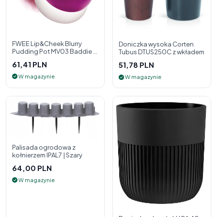
FWEE Lip&Cheek Blurry
Doniczka wysoka Corten
Pudding Pot MV03 Baddie 5
Tubus DTUS250C z wkładem
g - 2w1 pomadka i róż do
61,41 PLN
51,78 PLN
policzk
W magazynie
W magazynie
Palisada ogrodowa z
kołnierzem IPAL7 | Szary
64,00 PLN
W magazynie