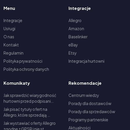
Menu
Integracje
Integracje
Allegro
Usługi
Amazon
O nas
Baselinker
Kontakt
eBay
Regulamin
Etsy
Polityka prywatności
Integracja hurtowni
Polityka ochrony danych
Komunikaty
Rekomendacje
Jak sprawdzić wiarygodność
Centrum wiedzy
hurtowni przed podpisani…
Porady dla dostawców
Jak pisać tytuły ofert na
Porady dla sprzedawców
Allegro, które sprzedają …
Programy partnerskie
Jak wystawiać oferty Allegro
Aktualności
zgodne z GPSR i nie st…