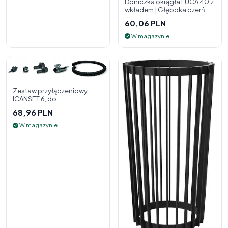
Doniczka okrągła LUCA 40 z
wkładem | Głęboka czerń
60,06 PLN
W magazynie
Zestaw przyłączeniowy
ICANSET 6, do
deszczownicy
68,96 PLN
W magazynie