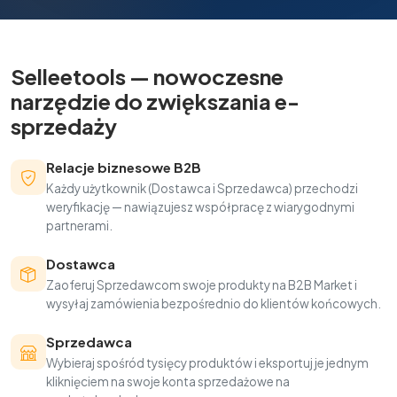
Selleetools — nowoczesne
narzędzie do zwiększania e-
sprzedaży
Relacje biznesowe B2B
Każdy użytkownik (Dostawca i Sprzedawca) przechodzi
weryfikację — nawiązujesz współpracę z wiarygodnymi
partnerami.
Dostawca
Zaoferuj Sprzedawcom swoje produkty na B2B Market i
wysyłaj zamówienia bezpośrednio do klientów końcowych.
Sprzedawca
Wybieraj spośród tysięcy produktów i eksportuj je jednym
kliknięciem na swoje konta sprzedażowe na