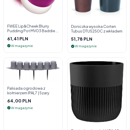
FWEE Lip&Cheek Blurry
Doniczka wysoka Corten
Pudding Pot MV03 Baddie 5
Tubus DTUS250C z wkładem
g - 2w1 pomadka i róż do
61,41 PLN
51,78 PLN
policzk
W magazynie
W magazynie
Palisada ogrodowa z
kołnierzem IPAL7 | Szary
64,00 PLN
W magazynie