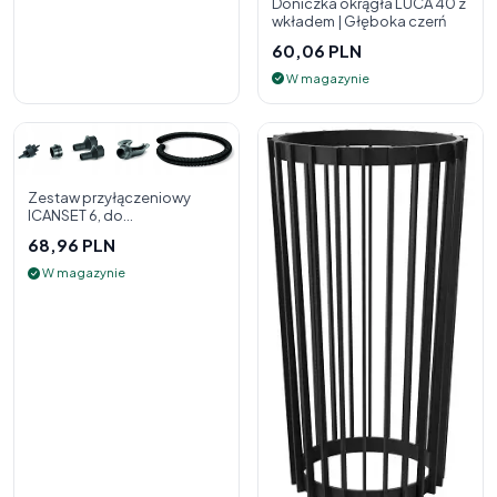
Doniczka okrągła LUCA 40 z
wkładem | Głęboka czerń
60,06 PLN
W magazynie
Zestaw przyłączeniowy
ICANSET 6, do
deszczownicy
68,96 PLN
W magazynie