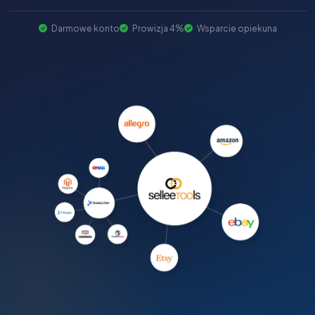
Darmowe konto
Prowizja 4%
Wsparcie opiekuna