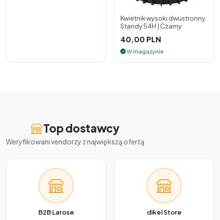
Kwietnik wysoki dwustronny
Standy 54H | Czarny
40,00 PLN
W magazynie
Top dostawcy
Weryfikowani vendorzy z największą ofertą
B2B Larose
dikel Store