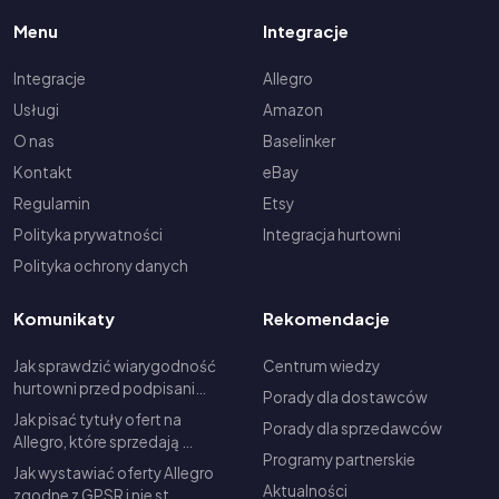
Menu
Integracje
Integracje
Allegro
Usługi
Amazon
O nas
Baselinker
Kontakt
eBay
Regulamin
Etsy
Polityka prywatności
Integracja hurtowni
Polityka ochrony danych
Komunikaty
Rekomendacje
Jak sprawdzić wiarygodność
Centrum wiedzy
hurtowni przed podpisani…
Porady dla dostawców
Jak pisać tytuły ofert na
Porady dla sprzedawców
Allegro, które sprzedają …
Programy partnerskie
Jak wystawiać oferty Allegro
Aktualności
zgodne z GPSR i nie st…