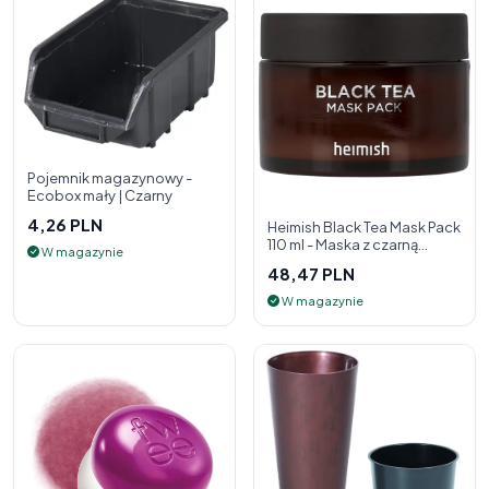
Pojemnik magazynowy -
Ecobox mały | Czarny
4,26 PLN
Heimish Black Tea Mask Pack
110 ml - Maska z czarną
W magazynie
herbatą
48,47 PLN
W magazynie