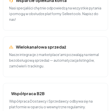
Wsparcie opiekuna konta
Nasi specjaliści chętnie odpowiedzą na wszystkie pytania
i pomogą w obsłudze platformy Selleetools. Napisz do
nas!
Wielokanałowa sprzedaż
Nasze integracje z marketplace'ami pozwalają na niemal
bezobsługową sprzedaż — automatyzacja listingów,
zamówień i trackingu.
Współpraca B2B
Współpraca Dostawcy i Sprzedawcy odbywa się na
platformie w oparciu o wewnętrzne regulaminy.