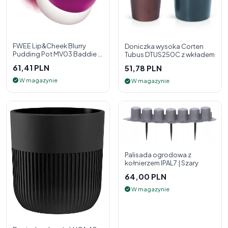
FWEE Lip&Cheek Blurry
Doniczka wysoka Corten
Pudding Pot MV03 Baddie 5
Tubus DTUS250C z wkładem
g - 2w1 pomadka i róż do
61,41 PLN
51,78 PLN
policzk
W magazynie
W magazynie
Palisada ogrodowa z
kołnierzem IPAL7 | Szary
64,00 PLN
W magazynie