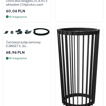
Doniczka okrągła LUCA 40 z
wkładem | Głęboka czerń
60,06 PLN
W magazynie
Zestaw przyłączeniowy
ICANSET 6, do
deszczownicy
68,96 PLN
W magazynie