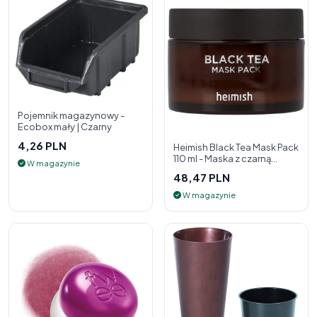
Pojemnik magazynowy -
Ecobox mały | Czarny
4,26 PLN
Heimish Black Tea Mask Pack
110 ml - Maska z czarną
W magazynie
herbatą
48,47 PLN
W magazynie