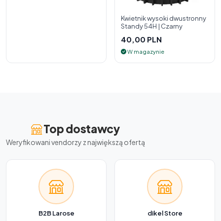
Kwietnik wysoki dwustronny
Standy 54H | Czarny
40,00 PLN
W magazynie
Top dostawcy
Weryfikowani vendorzy z największą ofertą
B2B Larose
dikel Store