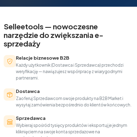
Selleetools — nowoczesne
narzędzie do zwiększania e-
sprzedaży
Relacje biznesowe B2B
Każdy użytkownik (Dostawca i Sprzedawca) przechodzi
weryfikację — nawiązujesz współpracę z wiarygodnymi
partnerami.
Dostawca
Zaoferuj Sprzedawcom swoje produkty na B2B Market i
wysyłaj zamówienia bezpośrednio do klientów końcowych.
Sprzedawca
Wybieraj spośród tysięcy produktów i eksportuj je jednym
kliknięciem na swoje konta sprzedażowe na