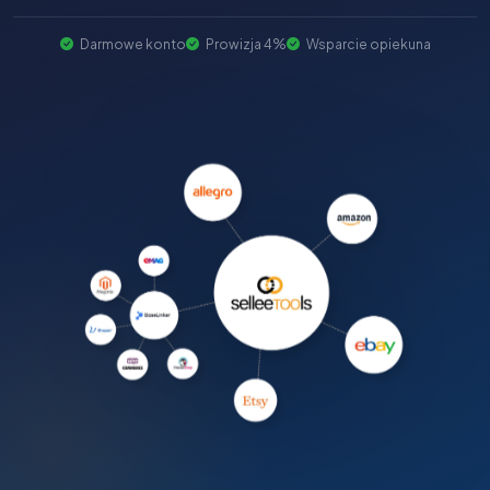
Darmowe konto
Prowizja 4%
Wsparcie opiekuna