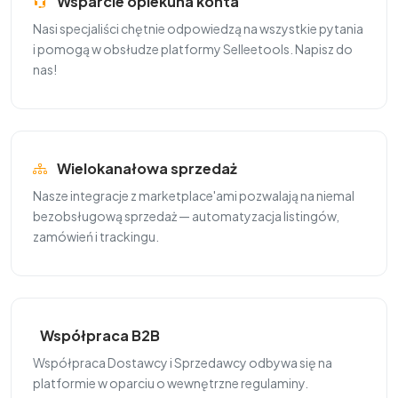
Wsparcie opiekuna konta
Nasi specjaliści chętnie odpowiedzą na wszystkie pytania
i pomogą w obsłudze platformy Selleetools. Napisz do
nas!
Wielokanałowa sprzedaż
Nasze integracje z marketplace'ami pozwalają na niemal
bezobsługową sprzedaż — automatyzacja listingów,
zamówień i trackingu.
Współpraca B2B
Współpraca Dostawcy i Sprzedawcy odbywa się na
platformie w oparciu o wewnętrzne regulaminy.