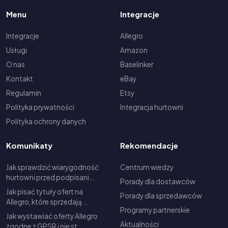
Menu
Integracje
Integracje
Allegro
Usługi
Amazon
O nas
Baselinker
Kontakt
eBay
Regulamin
Etsy
Polityka prywatności
Integracja hurtowni
Polityka ochrony danych
Komunikaty
Rekomendacje
Jak sprawdzić wiarygodność
Centrum wiedzy
hurtowni przed podpisani…
Porady dla dostawców
Jak pisać tytuły ofert na
Porady dla sprzedawców
Allegro, które sprzedają …
Programy partnerskie
Jak wystawiać oferty Allegro
Aktualności
zgodne z GPSR i nie st…