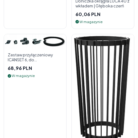
Doniczka okrągła LUCA 40 z
wkładem | Głęboka czerń
60,06 PLN
W magazynie
Zestaw przyłączeniowy
ICANSET 6, do
deszczownicy
68,96 PLN
W magazynie