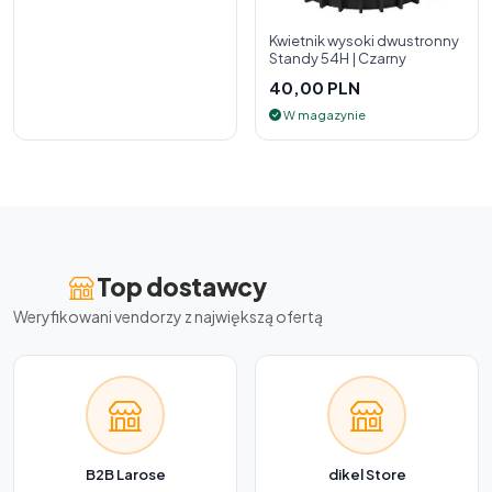
Kwietnik wysoki dwustronny
Standy 54H | Czarny
40,00 PLN
W magazynie
Top dostawcy
Weryfikowani vendorzy z największą ofertą
B2B Larose
dikel Store