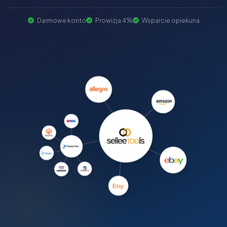
Darmowe konto
Prowizja 4%
Wsparcie opiekuna