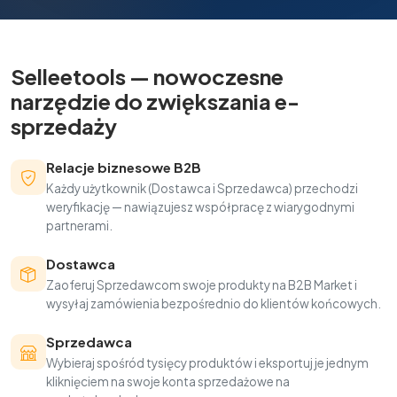
Selleetools — nowoczesne
narzędzie do zwiększania e-
sprzedaży
Relacje biznesowe B2B
Każdy użytkownik (Dostawca i Sprzedawca) przechodzi
weryfikację — nawiązujesz współpracę z wiarygodnymi
partnerami.
Dostawca
Zaoferuj Sprzedawcom swoje produkty na B2B Market i
wysyłaj zamówienia bezpośrednio do klientów końcowych.
Sprzedawca
Wybieraj spośród tysięcy produktów i eksportuj je jednym
kliknięciem na swoje konta sprzedażowe na