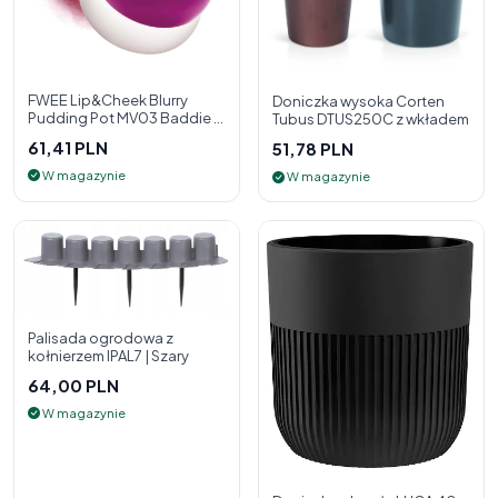
FWEE Lip&Cheek Blurry
Doniczka wysoka Corten
Pudding Pot MV03 Baddie 5
Tubus DTUS250C z wkładem
g - 2w1 pomadka i róż do
61,41 PLN
51,78 PLN
policzk
W magazynie
W magazynie
Palisada ogrodowa z
kołnierzem IPAL7 | Szary
64,00 PLN
W magazynie