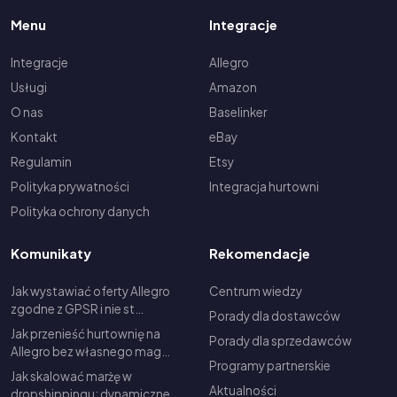
Menu
Integracje
Integracje
Allegro
Usługi
Amazon
O nas
Baselinker
Kontakt
eBay
Regulamin
Etsy
Polityka prywatności
Integracja hurtowni
Polityka ochrony danych
Komunikaty
Rekomendacje
Jak wystawiać oferty Allegro
Centrum wiedzy
zgodne z GPSR i nie st…
Porady dla dostawców
Jak przenieść hurtownię na
Porady dla sprzedawców
Allegro bez własnego mag…
Programy partnerskie
Jak skalować marżę w
Aktualności
dropshippingu: dynamiczne