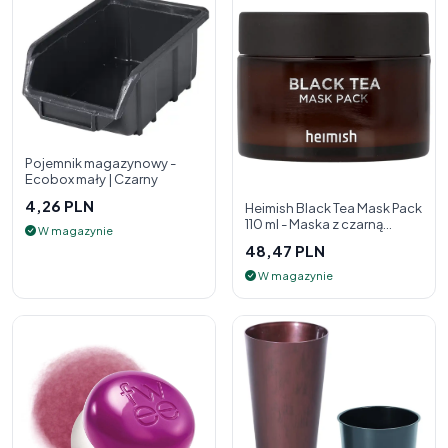
Pojemnik magazynowy -
Ecobox mały | Czarny
4,26 PLN
Heimish Black Tea Mask Pack
110 ml - Maska z czarną
W magazynie
herbatą
48,47 PLN
W magazynie