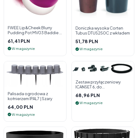
FWEE Lip&Cheek Blurry
Doniczka wysoka Corten
Pudding Pot MV03 Baddie 5
Tubus DTUS250C z wkładem
g - 2w1 pomadka i róż do
61,41 PLN
51,78 PLN
policzk
W magazynie
W magazynie
Zestaw przyłączeniowy
ICANSET 6, do
deszczownicy
Palisada ogrodowa z
68,96 PLN
kołnierzem IPAL7 | Szary
W magazynie
64,00 PLN
W magazynie