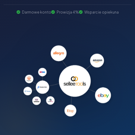
Darmowe konto
Prowizja 4%
Wsparcie opiekuna