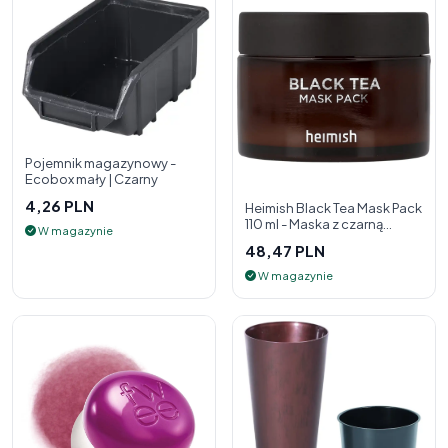
Pojemnik magazynowy -
Ecobox mały | Czarny
4,26 PLN
Heimish Black Tea Mask Pack
110 ml - Maska z czarną
W magazynie
herbatą
48,47 PLN
W magazynie