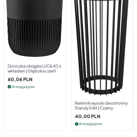
Doniczka okrągła LUCA 40 z
wkładem | Głęboka czerń
60,06 PLN
W magazynie
Kwietnik wysoki dwustronny
Standy 54H | Czarny
40,00 PLN
W magazynie