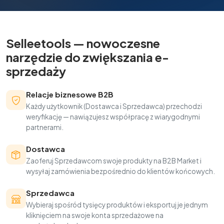
Selleetools — nowoczesne
narzędzie do zwiększania e-
sprzedaży
Relacje biznesowe B2B
Każdy użytkownik (Dostawca i Sprzedawca) przechodzi
weryfikację — nawiązujesz współpracę z wiarygodnymi
partnerami.
Dostawca
Zaoferuj Sprzedawcom swoje produkty na B2B Market i
wysyłaj zamówienia bezpośrednio do klientów końcowych.
Sprzedawca
Wybieraj spośród tysięcy produktów i eksportuj je jednym
kliknięciem na swoje konta sprzedażowe na