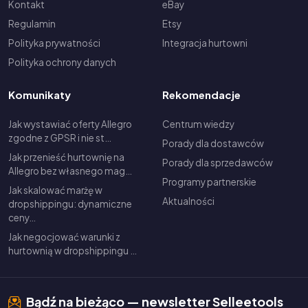
Kontakt
eBay
Regulamin
Etsy
Polityka prywatności
Integracja hurtowni
Polityka ochrony danych
Komunikaty
Rekomendacje
Jak wystawiać oferty Allegro
Centrum wiedzy
zgodne z GPSR i nie st…
Porady dla dostawców
Jak przenieść hurtownię na
Porady dla sprzedawców
Allegro bez własnego mag…
Programy partnerskie
Jak skalować marżę w
Aktualności
dropshippingu: dynamiczne
ceny…
Jak negocjować warunki z
hurtownią w dropshippingu …
Bądź na bieżąco — newsletter Selleetools