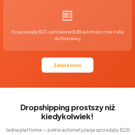
Po sprzedaży B2C zamówienie B2B automatycznie trafia
do Dostawcy
Załóż konto
Dropshipping prostszy niż
kiedykolwiek!
Jedna platforma — pełna automatyzacja sprzedaży B2B