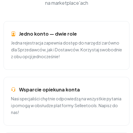
na marketplace'ach
Jedno konto — dwie role
Jedna rejestracja zapewnia dostęp do narzędzi zarówno
dla Sprzedawców, jak i Dostawców. Korzystaj swobodnie
z obu opcji jednocześnie!
Wsparcie opiekuna konta
Nasi specjaliści chętnie odpowiedzą na wszystkie pytania
i pomogą w obsłudze platformy Selleetools. Napisz do
nas!