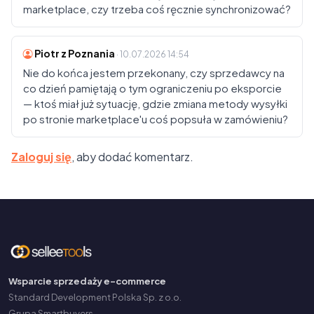
marketplace, czy trzeba coś ręcznie synchronizować?
Piotr z Poznania
· 10.07.2026 14:54
Nie do końca jestem przekonany, czy sprzedawcy na
co dzień pamiętają o tym ograniczeniu po eksporcie
— ktoś miał już sytuację, gdzie zmiana metody wysyłki
po stronie marketplace'u coś popsuła w zamówieniu?
Zaloguj się
, aby dodać komentarz.
Wsparcie sprzedaży e-commerce
Standard Development Polska Sp. z o.o.
Grupa Smartbuyers