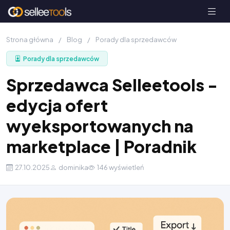
Strona główna
/
Blog
/
Porady dla sprzedawców
Porady dla sprzedawców
Sprzedawca Selleetools -
edycja ofert
wyeksportowanych na
marketplace | Poradnik
27.10.2025
dominika
146 wyświetleń