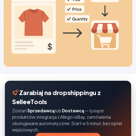
Zarabiaj na dropshippingu z
SelleeTools
Zostań
Sprzedawcą
lub
Dostawcą
— tysiące
produktów, integracja z Allego i eBay, zamówienia
obsługiwane automatycznie. Start w 5 minut, bez opłat
wejściowych.