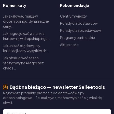
Komunikaty
Rekomendacje
Jak skalować marżę w
Centrum wiedzy
dropshippingu: dynamiczne
Porady dla dostawców
ceny…
Porady dla sprzedawców
Jak negocjować warunki z
Programy partnerskie
hurtownią w dropshippingu …
Aktualności
Jak unikać błędów przy
kalkulacji ceny wysyłki w dr…
Jak obsługiwać sezon
szczytowy na Allegro bez
chaos…
Bądź na bieżąco — newsletter Selleetools
Najnowsze produkty, promocje od dostawców, tipy
dropshippingowe — 1 e-mail/tydz, możesz wypisać się w każdej
chwili.