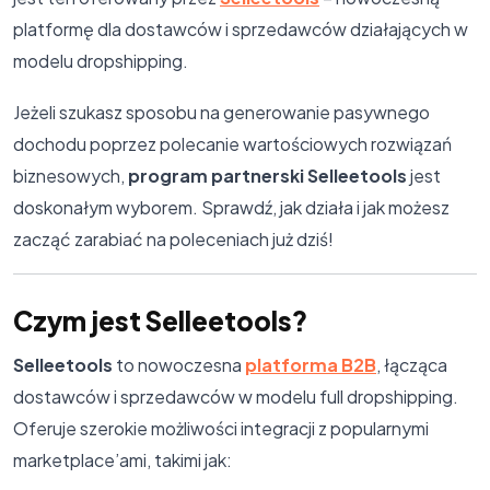
platformę dla dostawców i sprzedawców działających w
modelu dropshipping.
Jeżeli szukasz sposobu na generowanie pasywnego
dochodu poprzez polecanie wartościowych rozwiązań
biznesowych,
program partnerski Selleetools
jest
doskonałym wyborem. Sprawdź, jak działa i jak możesz
zacząć zarabiać na poleceniach już dziś!
Czym jest Selleetools?
Selleetools
to nowoczesna
platforma B2B
, łącząca
dostawców i sprzedawców w modelu full dropshipping.
Oferuje szerokie możliwości integracji z popularnymi
marketplace’ami, takimi jak: