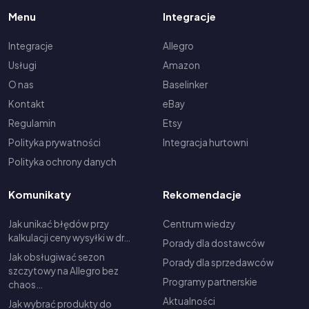
Menu
Integracje
Integracje
Allegro
Usługi
Amazon
O nas
Baselinker
Kontakt
eBay
Regulamin
Etsy
Polityka prywatności
Integracja hurtowni
Polityka ochrony danych
Komunikaty
Rekomendacje
Jak unikać błędów przy
Centrum wiedzy
kalkulacji ceny wysyłki w dr…
Porady dla dostawców
Jak obsługiwać sezon
Porady dla sprzedawców
szczytowy na Allegro bez
Programy partnerskie
chaos…
Aktualności
Jak wybrać produkty do