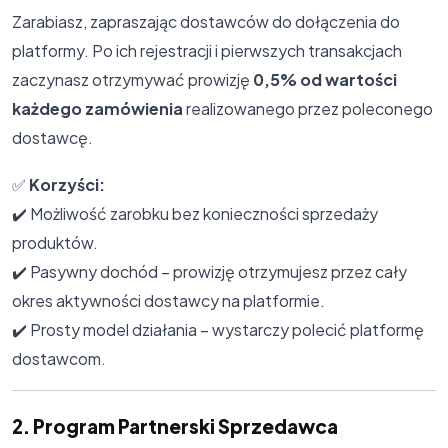
Zarabiasz, zapraszając dostawców do dołączenia do
platformy. Po ich rejestracji i pierwszych transakcjach
zaczynasz otrzymywać prowizję
0,5% od wartości
każdego zamówienia
realizowanego przez poleconego
dostawcę.
✅
Korzyści:
✔️ Możliwość zarobku bez konieczności sprzedaży
produktów.
✔️ Pasywny dochód – prowizję otrzymujesz przez cały
okres aktywności dostawcy na platformie.
✔️ Prosty model działania – wystarczy polecić platformę
dostawcom.
2. Program Partnerski Sprzedawca