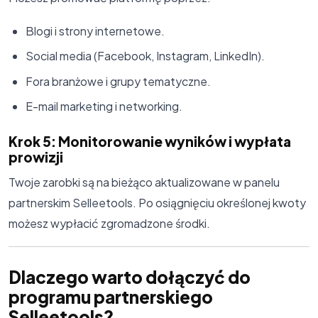
Blogi i strony internetowe.
Social media (Facebook, Instagram, LinkedIn).
Fora branżowe i grupy tematyczne.
E-mail marketing i networking.
Krok 5: Monitorowanie wyników i wypłata
prowizji
Twoje zarobki są na bieżąco aktualizowane w panelu
partnerskim Selleetools. Po osiągnięciu określonej kwoty
możesz wypłacić zgromadzone środki.
Dlaczego warto dołączyć do
programu partnerskiego
Selleetools?