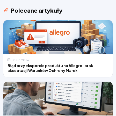
Polecane artykuły
03.03.2026
Błąd przy eksporcie produktu na Allegro: brak
akceptacji Warunków Ochrony Marek