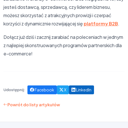
jesteś dostawcą, sprzedawcą, czy liderem biznesu,
możesz skorzystać z atrakcyjnych prowizji i czerpać
korzyści z dynamicznie rozwijającej się
platformy B2B
.
Dołącz już dziś i zacznij zarabiać na poleceniach w jednym
z najlepiej skonstruowanych programów partnerskich dla
e-commerce!
Facebook
X
LinkedIn
Udostępnij:
Powrót do listy artykułów