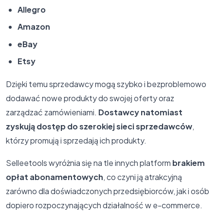
Allegro
Amazon
eBay
Etsy
Dzięki temu sprzedawcy mogą szybko i bezproblemowo
dodawać nowe produkty do swojej oferty oraz
zarządzać zamówieniami.
Dostawcy natomiast
zyskują dostęp do szerokiej sieci sprzedawców
,
którzy promują i sprzedają ich produkty.
Selleetools wyróżnia się na tle innych platform
brakiem
opłat abonamentowych
, co czyni ją atrakcyjną
zarówno dla doświadczonych przedsiębiorców, jak i osób
dopiero rozpoczynających działalność w e-commerce.