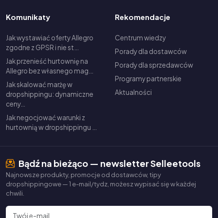
Komunikaty
Rekomendacje
Jak wystawiać oferty Allegro
Centrum wiedzy
zgodne z GPSR i nie st…
Porady dla dostawców
Jak przenieść hurtownię na
Porady dla sprzedawców
Allegro bez własnego mag…
Programy partnerskie
Jak skalować marżę w
Aktualności
dropshippingu: dynamiczne
ceny…
Jak negocjować warunki z
hurtownią w dropshippingu …
Bądź na bieżąco — newsletter Selleetools
Najnowsze produkty, promocje od dostawców, tipy
dropshippingowe — 1 e-mail/tydz, możesz wypisać się w każdej
chwili.