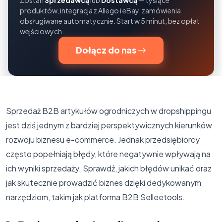
Zostań
Sprzedawcą
lub
Dostawcą
— tysiące
produktów, integracja z Allego i eBay, zamówienia
obsługiwane automatycznie. Start w 5 minut, bez opłat
wejściowych.
Dołącz do nas
Sprzedaż B2B artykułów ogrodniczych w dropshippingu
jest dziś jednym z bardziej perspektywicznych kierunków
rozwoju biznesu e-commerce. Jednak przedsiębiorcy
często popełniają błędy, które negatywnie wpływają na
ich wyniki sprzedaży. Sprawdź, jakich błędów unikać oraz
jak skutecznie prowadzić biznes dzięki dedykowanym
narzędziom, takim jak platforma B2B Selleetools.