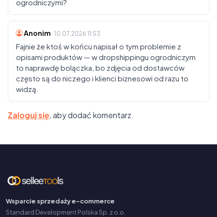
ogrodniczymi?
Anonim
· 10.07.2026 11:53
Fajnie że ktoś w końcu napisał o tym problemie z
opisami produktów — w dropshippingu ogrodniczym
to naprawdę bolączka, bo zdjęcia od dostawców
często są do niczego i klienci biznesowi od razu to
widzą.
Zaloguj się
, aby dodać komentarz.
Wsparcie sprzedaży e-commerce
Standard Development Polska Sp. z o.o.