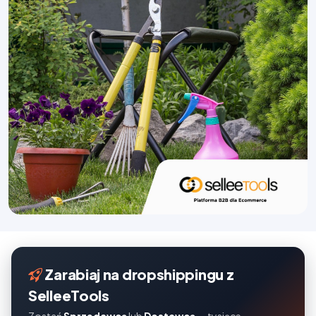
Zarabiaj na dropshippingu z
SelleeTools