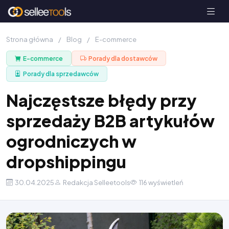
Strona główna
/
Blog
/
E-commerce
E-commerce
Porady dla dostawców
Porady dla sprzedawców
Najczęstsze błędy przy
sprzedaży B2B artykułów
ogrodniczych w
dropshippingu
30.04.2025
Redakcja Selleetools
116 wyświetleń