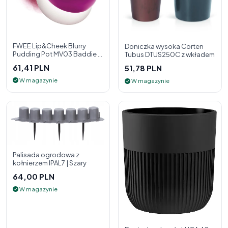
FWEE Lip&Cheek Blurry
Doniczka wysoka Corten
Pudding Pot MV03 Baddie 5
Tubus DTUS250C z wkładem
g - 2w1 pomadka i róż do
61,41 PLN
51,78 PLN
policzk
W magazynie
W magazynie
Palisada ogrodowa z
kołnierzem IPAL7 | Szary
64,00 PLN
W magazynie