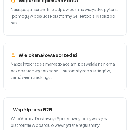
Wsparcie opiekuna konta
Nasi specjaliści chętnie odpowiedzą na wszystkie pytania
i pomogą w obsłudze platformy Selleetools. Napisz do
nas!
Wielokanałowa sprzedaż
Nasze integracje z marketplace'ami pozwalają na niemal
bezobsługową sprzedaż — automatyzacja listingów,
zamówień i trackingu.
Współpraca B2B
Współpraca Dostawcy i Sprzedawcy odbywa się na
platformie w oparciu o wewnętrzne regulaminy.