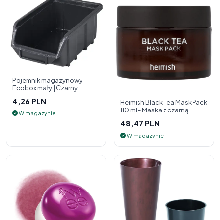
Pojemnik magazynowy -
Ecobox mały | Czarny
4,26 PLN
Heimish Black Tea Mask Pack
110 ml - Maska z czarną
W magazynie
herbatą
48,47 PLN
W magazynie