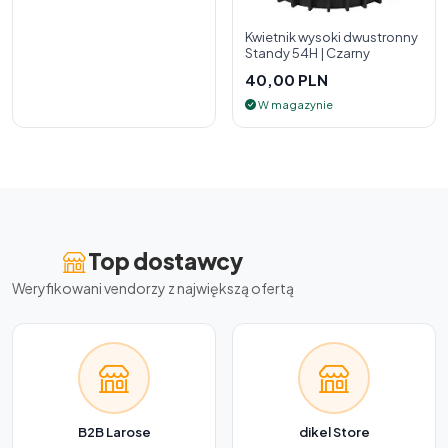
Kwietnik wysoki dwustronny
Standy 54H | Czarny
40,00 PLN
W magazynie
Top dostawcy
Weryfikowani vendorzy z największą ofertą
B2B Larose
dikel Store