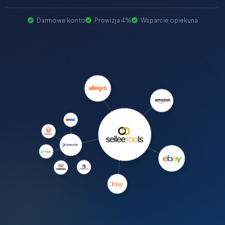
Darmowe konto
Prowizja 4%
Wsparcie opiekuna