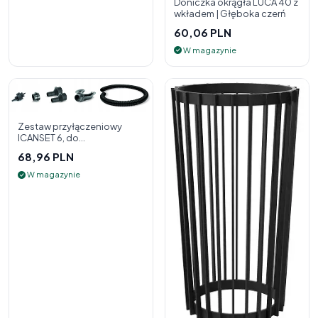
Doniczka okrągła LUCA 40 z
wkładem | Głęboka czerń
60,06 PLN
W magazynie
Zestaw przyłączeniowy
ICANSET 6, do
deszczownicy
68,96 PLN
W magazynie