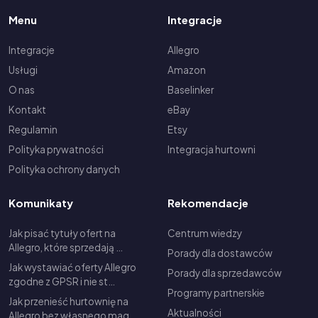
Menu
Integracje
Integracje
Allegro
Usługi
Amazon
O nas
Baselinker
Kontakt
eBay
Regulamin
Etsy
Polityka prywatności
Integracja hurtowni
Polityka ochrony danych
Komunikaty
Rekomendacje
Jak pisać tytuły ofert na
Centrum wiedzy
Allegro, które sprzedają …
Porady dla dostawców
Jak wystawiać oferty Allegro
Porady dla sprzedawców
zgodne z GPSR i nie st…
Programy partnerskie
Jak przenieść hurtownię na
Aktualności
Allegro bez własnego mag…