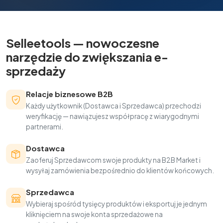
Selleetools — nowoczesne
narzędzie do zwiększania e-
sprzedaży
Relacje biznesowe B2B
Każdy użytkownik (Dostawca i Sprzedawca) przechodzi
weryfikację — nawiązujesz współpracę z wiarygodnymi
partnerami.
Dostawca
Zaoferuj Sprzedawcom swoje produkty na B2B Market i
wysyłaj zamówienia bezpośrednio do klientów końcowych.
Sprzedawca
Wybieraj spośród tysięcy produktów i eksportuj je jednym
kliknięciem na swoje konta sprzedażowe na