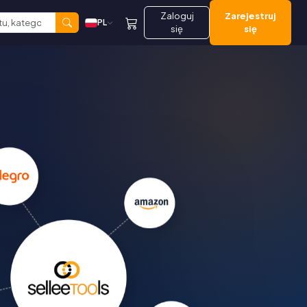
Zaloguj
Zarejestruj
PL
się
się