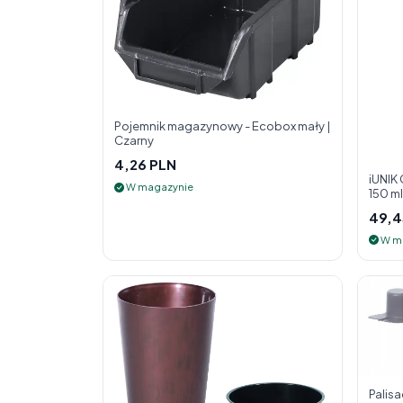
Pojemnik magazynowy - Ecobox mały |
Czarny
4,26 PLN
iUNIK
W magazynie
150 m
twarz
49,4
W m
Palis