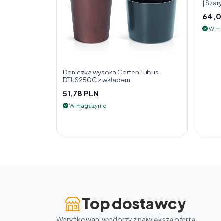
| Szar
64,0
W m
Doniczka wysoka Corten Tubus
DTUS250C z wkładem
51,78 PLN
W magazynie
Top dostawcy
Weryfikowani vendorzy z największą ofertą