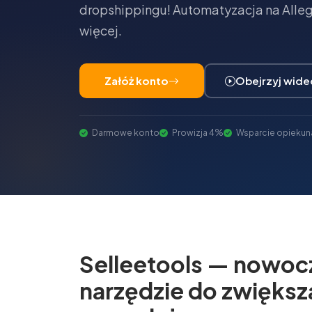
dropshippingu! Automatyzacja na Allegr
więcej.
Załóż konto
Obejrzyj wide
Darmowe konto
Prowizja 4%
Wsparcie opiekun
Selleetools — nowoc
narzędzie do zwiększ