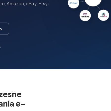
o, Amazon, eBay, Etsy i
o
a
zesne
ania e-