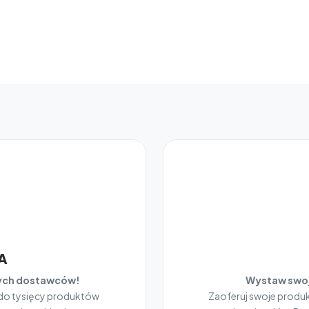
A
nych dostawców!
Wystaw swoj
 do tysięcy produktów
Zaoferuj swoje prod