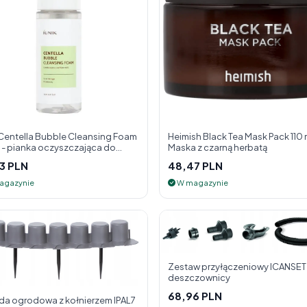
 Centella Bubble Cleansing Foam
Heimish Black Tea Mask Pack 110 m
l - pianka oczyszczająca do
Maska z czarną herbatą
y
3 PLN
48,47 PLN
agazynie
W magazynie
Zestaw przyłączeniowy ICANSET 
deszczownicy
68,96 PLN
ada ogrodowa z kołnierzem IPAL7