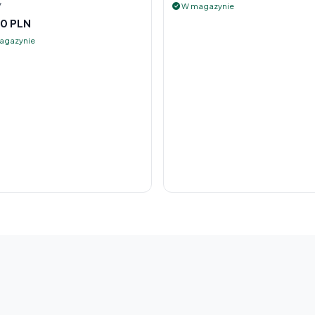
y
W magazynie
0 PLN
agazynie