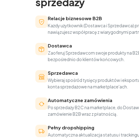
sprzedaży
Relacje biznesowe B2B
Każdy użytkownik (Dostawca i Sprzedawca) pr
nawiązujesz współpracę z wiarygodnymi part
Dostawca
Zaoferuj Sprzedawcom swoje produkty na B2B
bezpośrednio do klientów końcowych.
Sprzedawca
Wybieraj spośród tysięcy produktów i eksportu
konta sprzedażowe na marketplace'ach.
Automatyczne zamówienia
Po sprzedaży B2C na marketplace, do Dostaw
zamówienie B2B wraz z płatnością.
Pełny dropshipping
Automatyczna aktualizacja statusu i trackin