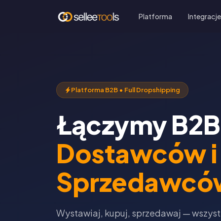
Platforma
Integracj
Platforma B2B • Full Dropshipping
Łączymy B2B
Dostawców i
Sprzedawcó
Wystawiaj, kupuj, sprzedawaj — wszys