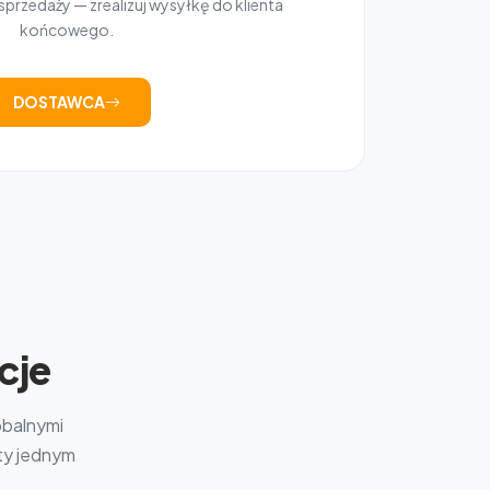
przedaży — zrealizuj wysyłkę do klienta
końcowego.
DOSTAWCA
cje
obalnymi
kty jednym