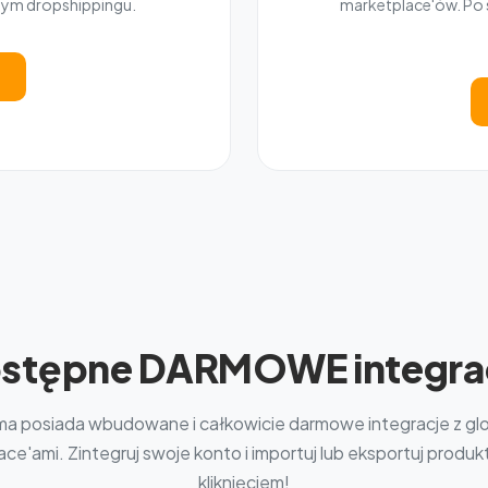
nym dropshippingu.
marketplace'ów. Po s
stępne DARMOWE integra
ma posiada wbudowane i całkowicie darmowe integracje z gl
ce'ami. Zintegruj swoje konto i importuj lub eksportuj produ
kliknięciem!