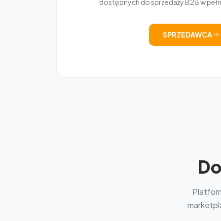
dostępnych do sprzedaży B2B w peł
SPRZEDAWCA
Do
Platfor
marketpla