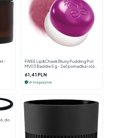
l -
FWEE Lip&Cheek Blurry Pudding Pot
MV03 Baddie 5 g - 2w1 pomadka i róż
do policzk
61,41 PLN
W magazynie
6, do