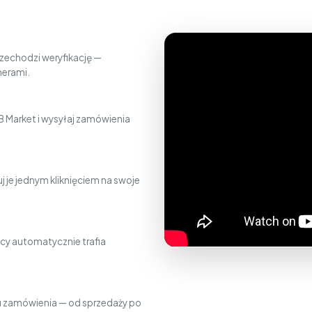
zechodzi weryfikację —
nerami.
 Market i wysyłaj zamówienia
j je jednym kliknięciem na swoje
cy automatycznie trafia
gu zamówienia — od sprzedaży po