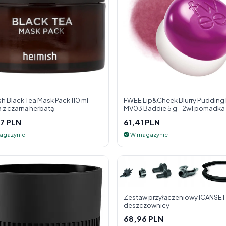
h Black Tea Mask Pack 110 ml -
FWEE Lip&Cheek Blurry Pudding
 z czarną herbatą
MV03 Baddie 5 g - 2w1 pomadka i
do policzk
7 PLN
61,41 PLN
agazynie
W magazynie
Zestaw przyłączeniowy ICANSET 
deszczownicy
68,96 PLN