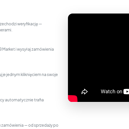
zechodzi weryfikację —
nerami.
 Market i wysyłaj zamówienia
j je jednym kliknięciem na swoje
cy automatycznie trafia
gu zamówienia — od sprzedaży po