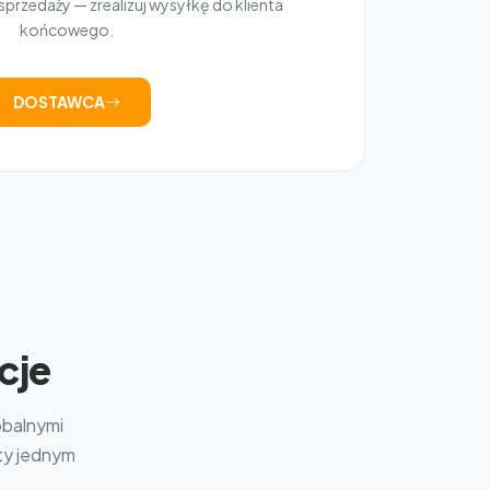
przedaży — zrealizuj wysyłkę do klienta
końcowego.
DOSTAWCA
cje
obalnymi
kty jednym