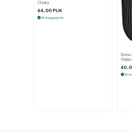
| Szary
64,00 PLN
W magazynie
Donic
Głębo
60,0
W m