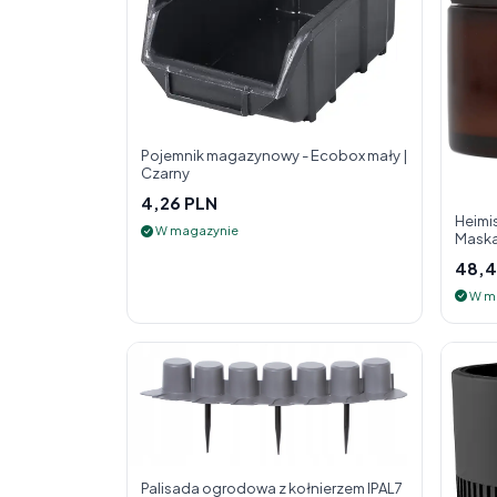
Pojemnik magazynowy - Ecobox mały |
Czarny
4,26 PLN
Heimis
W magazynie
Maska
48,4
W m
Palisada ogrodowa z kołnierzem IPAL7