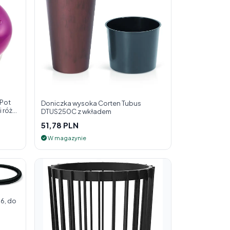
 Pot
Doniczka wysoka Corten Tubus
 róż
DTUS250C z wkładem
51,78 PLN
W magazynie
6, do