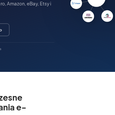
o, Amazon, eBay, Etsy i
o
a
zesne
ania e-