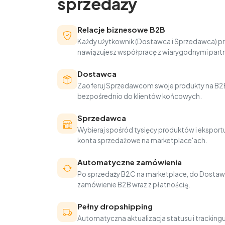
sprzedaży
Relacje biznesowe B2B
Każdy użytkownik (Dostawca i Sprzedawca) pr
nawiązujesz współpracę z wiarygodnymi part
Dostawca
Zaoferuj Sprzedawcom swoje produkty na B2B
bezpośrednio do klientów końcowych.
Sprzedawca
Wybieraj spośród tysięcy produktów i eksportu
konta sprzedażowe na marketplace'ach.
Automatyczne zamówienia
Po sprzedaży B2C na marketplace, do Dostaw
zamówienie B2B wraz z płatnością.
Pełny dropshipping
Automatyczna aktualizacja statusu i trackin