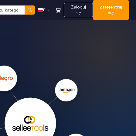
Zaloguj
Zarejestruj
PL
się
się