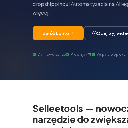
dropshippingu! Automatyzacja na Allegr
więcej.
Załóż konto
Obejrzyj wide
Darmowe konto
Prowizja 4%
Wsparcie opiekun
Selleetools — nowoc
narzędzie do zwiększ