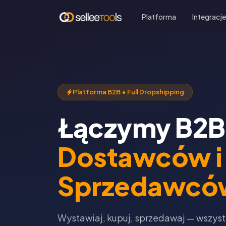
Platforma
Integracj
Platforma B2B • Full Dropshipping
Łączymy B2B
Dostawców i
Sprzedawcó
Wystawiaj, kupuj, sprzedawaj — wszys