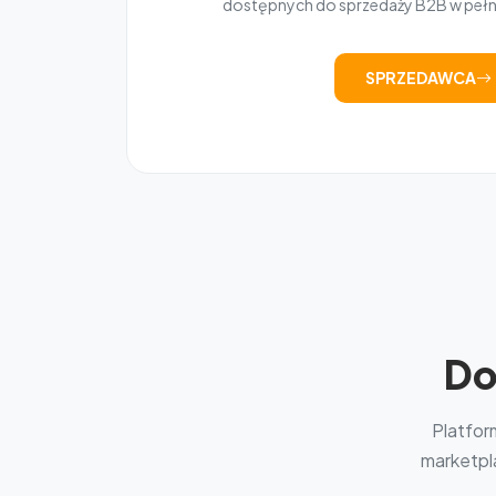
dostępnych do sprzedaży B2B w peł
SPRZEDAWCA
Do
Platfor
marketpla