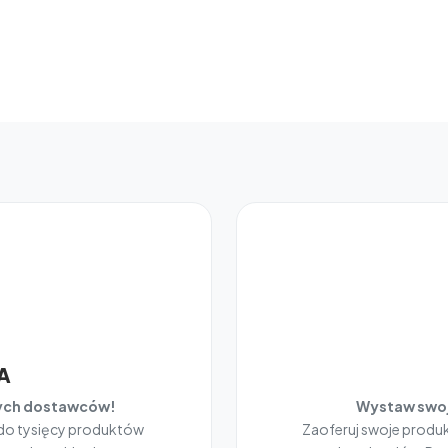
A
nych dostawców!
Wystaw swoj
 do tysięcy produktów
Zaoferuj swoje prod