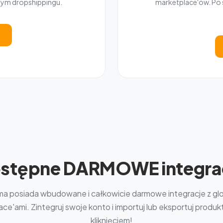
nym dropshippingu.
marketplace'ów. Po s
stępne DARMOWE integra
ma posiada wbudowane i całkowicie darmowe integracje z gl
ce'ami. Zintegruj swoje konto i importuj lub eksportuj produ
kliknięciem!