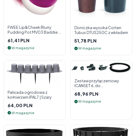
FWEE Lip&Cheek Blurry
Doniczka wysoka Corten
Pudding Pot MV03 Baddie 5
Tubus DTUS250C z wkładem
g - 2w1 pomadka i róż do
61,41 PLN
51,78 PLN
policzk
W magazynie
W magazynie
Zestaw przyłączeniowy
ICANSET 6, do
deszczownicy
Palisada ogrodowa z
68,96 PLN
kołnierzem IPAL7 | Szary
W magazynie
64,00 PLN
W magazynie