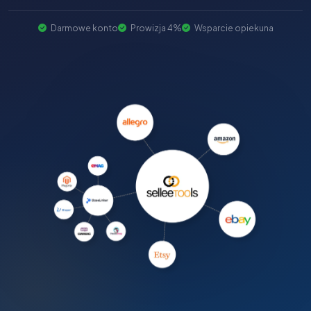
Darmowe konto
Prowizja 4%
Wsparcie opiekuna