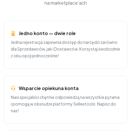
na marketplace'ach
Jedno konto — dwie role
Jedna rejestracja zapewnia dostęp do narzędzi zarówno
dla Sprzedawców, jak i Dostawców. Korzystaj swobodnie
z obu opcji jednocześnie!
Wsparcie opiekuna konta
Nasi specjaliści chętnie odpowiedzą na wszystkie pytania
i pomogą w obsłudze platformy Selleetools. Napisz do
nas!