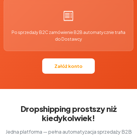
Po sprzedaży B2C zamówienie B2B automatycznie trafia
do Dostawcy
Załóż konto
Dropshipping prostszy niż
kiedykolwiek!
Jedna platforma — pełna automatyzacja sprzedaży B2B