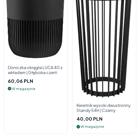
Doniczka okrągła LUCA 40 z
wkładem | Głęboka czerń
60,06 PLN
W magazynie
Kwietnik wysoki dwustronny
Standy 54H | Czarny
40,00 PLN
W magazynie