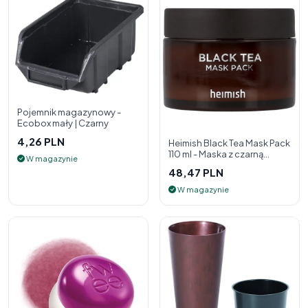
Pojemnik magazynowy -
Ecobox mały | Czarny
4,26 PLN
Heimish Black Tea Mask Pack
110 ml - Maska z czarną
W magazynie
herbatą
48,47 PLN
W magazynie