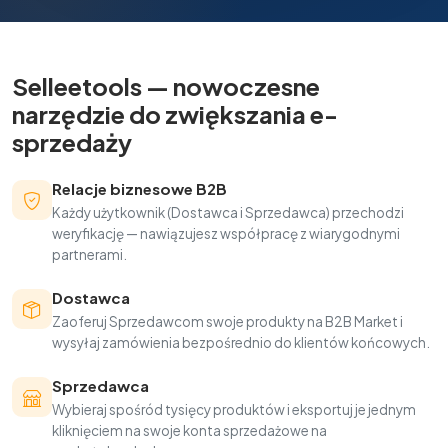
Selleetools — nowoczesne
narzędzie do zwiększania e-
sprzedaży
Relacje biznesowe B2B
Każdy użytkownik (Dostawca i Sprzedawca) przechodzi
weryfikację — nawiązujesz współpracę z wiarygodnymi
partnerami.
Dostawca
Zaoferuj Sprzedawcom swoje produkty na B2B Market i
wysyłaj zamówienia bezpośrednio do klientów końcowych.
Sprzedawca
Wybieraj spośród tysięcy produktów i eksportuj je jednym
kliknięciem na swoje konta sprzedażowe na