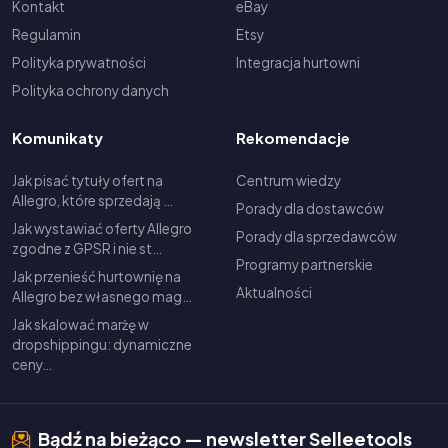
Kontakt
eBay
Regulamin
Etsy
Polityka prywatności
Integracja hurtowni
Polityka ochrony danych
Komunikaty
Rekomendacje
Jak pisać tytuły ofert na
Centrum wiedzy
Allegro, które sprzedają …
Porady dla dostawców
Jak wystawiać oferty Allegro
Porady dla sprzedawców
zgodne z GPSR i nie st…
Programy partnerskie
Jak przenieść hurtownię na
Aktualności
Allegro bez własnego mag…
Jak skalować marżę w
dropshippingu: dynamiczne
ceny…
Bądź na bieżąco — newsletter Selleetools