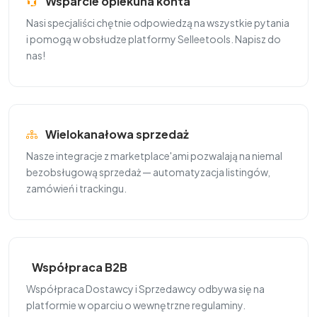
Wsparcie opiekuna konta
Nasi specjaliści chętnie odpowiedzą na wszystkie pytania
i pomogą w obsłudze platformy Selleetools. Napisz do
nas!
Wielokanałowa sprzedaż
Nasze integracje z marketplace'ami pozwalają na niemal
bezobsługową sprzedaż — automatyzacja listingów,
zamówień i trackingu.
Współpraca B2B
Współpraca Dostawcy i Sprzedawcy odbywa się na
platformie w oparciu o wewnętrzne regulaminy.