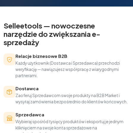
Selleetools — nowoczesne
narzędzie do zwiększania e-
sprzedaży
Relacje biznesowe B2B
Każdy użytkownik (Dostawca i Sprzedawca) przechodzi
weryfikację — nawiązujesz współpracę z wiarygodnymi
partnerami.
Dostawca
Zaoferuj Sprzedawcom swoje produkty na B2B Market i
wysyłaj zamówienia bezpośrednio do klientów końcowych.
Sprzedawca
Wybieraj spośród tysięcy produktów i eksportuj je jednym
kliknięciem na swoje konta sprzedażowe na