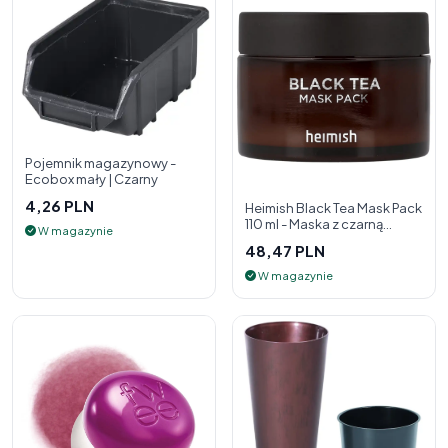
Pojemnik magazynowy -
Ecobox mały | Czarny
4,26 PLN
Heimish Black Tea Mask Pack
110 ml - Maska z czarną
W magazynie
herbatą
48,47 PLN
W magazynie