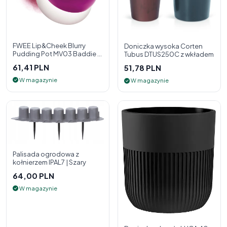
FWEE Lip&Cheek Blurry
Doniczka wysoka Corten
Pudding Pot MV03 Baddie 5
Tubus DTUS250C z wkładem
g - 2w1 pomadka i róż do
61,41 PLN
51,78 PLN
policzk
W magazynie
W magazynie
Palisada ogrodowa z
kołnierzem IPAL7 | Szary
64,00 PLN
W magazynie