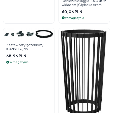
Doniczka okrągła LUCA 40 z
wkładem | Głęboka czerń
60,06 PLN
W magazynie
Zestaw przyłączeniowy
ICANSET 6, do
deszczownicy
68,96 PLN
W magazynie