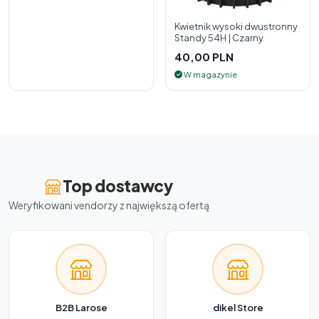
Kwietnik wysoki dwustronny
Standy 54H | Czarny
40,00 PLN
W magazynie
Top dostawcy
Weryfikowani vendorzy z największą ofertą
B2B Larose
dikel Store