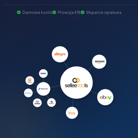
Darmowe konto
Prowizja 4%
Wsparcie opiekuna