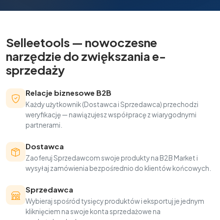
Selleetools — nowoczesne
narzędzie do zwiększania e-
sprzedaży
Relacje biznesowe B2B
Każdy użytkownik (Dostawca i Sprzedawca) przechodzi
weryfikację — nawiązujesz współpracę z wiarygodnymi
partnerami.
Dostawca
Zaoferuj Sprzedawcom swoje produkty na B2B Market i
wysyłaj zamówienia bezpośrednio do klientów końcowych.
Sprzedawca
Wybieraj spośród tysięcy produktów i eksportuj je jednym
kliknięciem na swoje konta sprzedażowe na