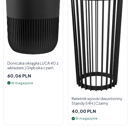
Doniczka okrągła LUCA 40 z
wkładem | Głęboka czerń
60,06 PLN
W magazynie
Kwietnik wysoki dwustronny
Standy 54H | Czarny
40,00 PLN
W magazynie