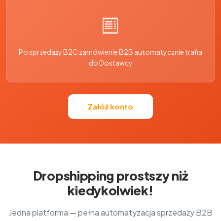
Po sprzedaży B2C zamówienie B2B automatycznie trafia
do Dostawcy
Załóż konto
Dropshipping prostszy niż
kiedykolwiek!
Jedna platforma — pełna automatyzacja sprzedaży B2B