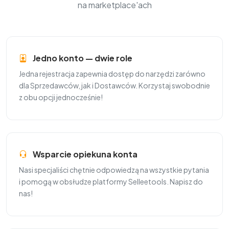
na marketplace'ach
Jedno konto — dwie role
Jedna rejestracja zapewnia dostęp do narzędzi zarówno
dla Sprzedawców, jak i Dostawców. Korzystaj swobodnie
z obu opcji jednocześnie!
Wsparcie opiekuna konta
Nasi specjaliści chętnie odpowiedzą na wszystkie pytania
i pomogą w obsłudze platformy Selleetools. Napisz do
nas!