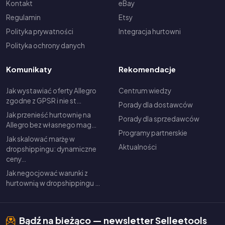
Kontakt
eBay
Regulamin
Etsy
Polityka prywatności
Integracja hurtowni
Polityka ochrony danych
Komunikaty
Rekomendacje
Jak wystawiać oferty Allegro
Centrum wiedzy
zgodne z GPSR i nie st…
Porady dla dostawców
Jak przenieść hurtownię na
Porady dla sprzedawców
Allegro bez własnego mag…
Programy partnerskie
Jak skalować marżę w
Aktualności
dropshippingu: dynamiczne
ceny…
Jak negocjować warunki z
hurtownią w dropshippingu …
Bądź na bieżąco — newsletter Selleetools