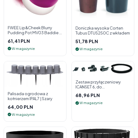
FWEE Lip&Cheek Blurry
Doniczka wysoka Corten
Pudding Pot MV03 Baddie 5
Tubus DTUS250C z wkładem
g - 2w1 pomadka i róż do
61,41 PLN
51,78 PLN
policzk
W magazynie
W magazynie
Zestaw przyłączeniowy
ICANSET 6, do
deszczownicy
Palisada ogrodowa z
68,96 PLN
kołnierzem IPAL7 | Szary
W magazynie
64,00 PLN
W magazynie