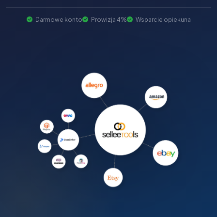
Darmowe konto
Prowizja 4%
Wsparcie opiekuna