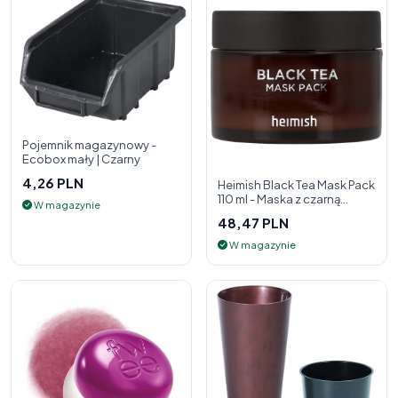
Pojemnik magazynowy -
Ecobox mały | Czarny
4,26 PLN
Heimish Black Tea Mask Pack
110 ml - Maska z czarną
W magazynie
herbatą
48,47 PLN
W magazynie