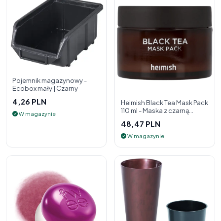
Pojemnik magazynowy -
Ecobox mały | Czarny
4,26 PLN
Heimish Black Tea Mask Pack
110 ml - Maska z czarną
W magazynie
herbatą
48,47 PLN
W magazynie