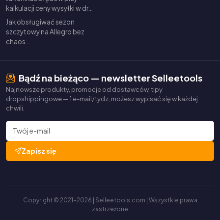
kalkulacji ceny wysyłki w dr…
Jak obsługiwać sezon
szczytowy na Allegro bez
chaos…
Bądź na bieżąco — newsletter Selleetools
Najnowsze produkty, promocje od dostawców, tipy
dropshippingowe — 1 e-mail/tydz, możesz wypisać się w każdej
chwili.
Zapisz się
Copyright © 2021-2026 | Selleetools.com | Wszystkie prawa
zastrzeżone