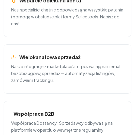
Wsparcie opiekuna konta
Nasi specjaliści chętnie odpowiedzą na wszystkie pytania
i pomogą w obsłudze platformy Selleetools. Napisz do
nas!
Wielokanałowa sprzedaż
Nasze integracje z marketplace'ami pozwalają na niemal
bezobsługową sprzedaż — automatyzacja listingów,
zamówień i trackingu.
Współpraca B2B
Współpraca Dostawcy i Sprzedawcy odbywa się na
platformie w oparciu o wewnętrzne regulaminy.