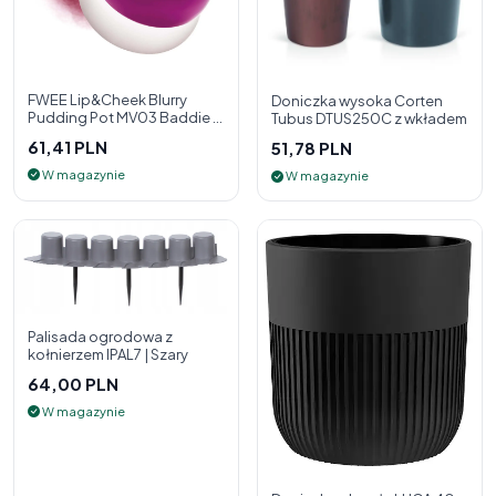
FWEE Lip&Cheek Blurry
Doniczka wysoka Corten
Pudding Pot MV03 Baddie 5
Tubus DTUS250C z wkładem
g - 2w1 pomadka i róż do
61,41 PLN
51,78 PLN
policzk
W magazynie
W magazynie
Palisada ogrodowa z
kołnierzem IPAL7 | Szary
64,00 PLN
W magazynie