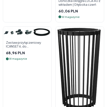
Doniczka okrągła LUCA 40 z
wkładem | Głęboka czerń
60,06 PLN
W magazynie
Zestaw przyłączeniowy
ICANSET 6, do
deszczownicy
68,96 PLN
W magazynie