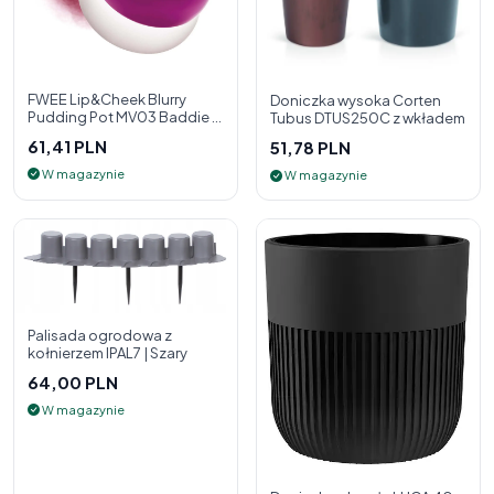
FWEE Lip&Cheek Blurry
Doniczka wysoka Corten
Pudding Pot MV03 Baddie 5
Tubus DTUS250C z wkładem
g - 2w1 pomadka i róż do
61,41 PLN
51,78 PLN
policzk
W magazynie
W magazynie
Palisada ogrodowa z
kołnierzem IPAL7 | Szary
64,00 PLN
W magazynie