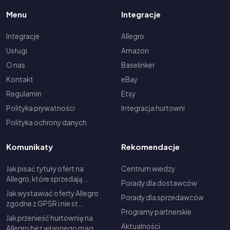
Menu
Integracje
Integracje
Allegro
Usługi
Amazon
O nas
Baselinker
Kontakt
eBay
Regulamin
Etsy
Polityka prywatności
Integracja hurtowni
Polityka ochrony danych
Komunikaty
Rekomendacje
Jak pisać tytuły ofert na
Centrum wiedzy
Allegro, które sprzedają …
Porady dla dostawców
Jak wystawiać oferty Allegro
Porady dla sprzedawców
zgodne z GPSR i nie st…
Programy partnerskie
Jak przenieść hurtownię na
Aktualności
Allegro bez własnego mag…