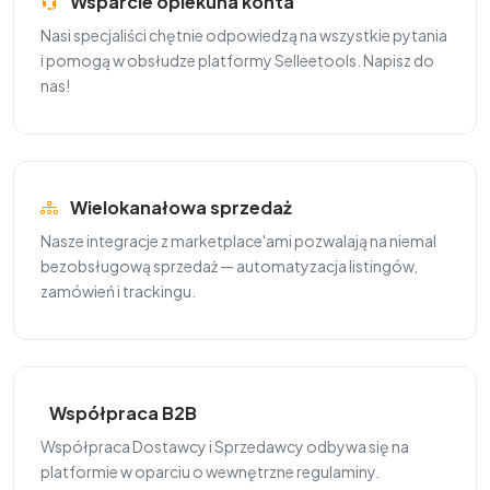
Wsparcie opiekuna konta
Nasi specjaliści chętnie odpowiedzą na wszystkie pytania
i pomogą w obsłudze platformy Selleetools. Napisz do
nas!
Wielokanałowa sprzedaż
Nasze integracje z marketplace'ami pozwalają na niemal
bezobsługową sprzedaż — automatyzacja listingów,
zamówień i trackingu.
Współpraca B2B
Współpraca Dostawcy i Sprzedawcy odbywa się na
platformie w oparciu o wewnętrzne regulaminy.