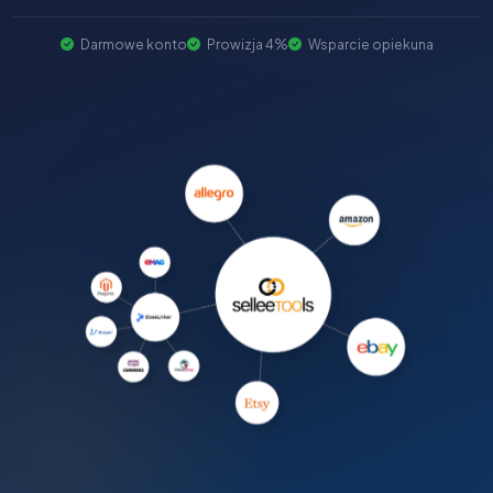
Darmowe konto
Prowizja 4%
Wsparcie opiekuna