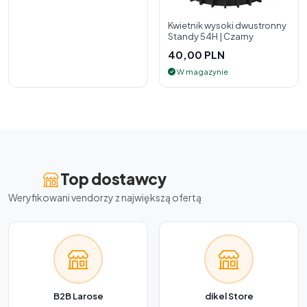
Kwietnik wysoki dwustronny
Standy 54H | Czarny
40,00 PLN
W magazynie
Top dostawcy
Weryfikowani vendorzy z największą ofertą
B2B Larose
dikel Store