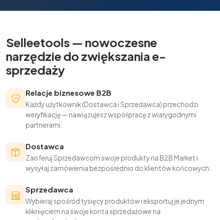
Selleetools — nowoczesne
narzędzie do zwiększania e-
sprzedaży
Relacje biznesowe B2B
Każdy użytkownik (Dostawca i Sprzedawca) przechodzi
weryfikację — nawiązujesz współpracę z wiarygodnymi
partnerami.
Dostawca
Zaoferuj Sprzedawcom swoje produkty na B2B Market i
wysyłaj zamówienia bezpośrednio do klientów końcowych.
Sprzedawca
Wybieraj spośród tysięcy produktów i eksportuj je jednym
kliknięciem na swoje konta sprzedażowe na