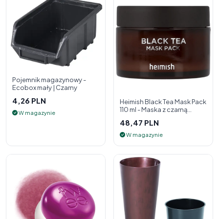
Pojemnik magazynowy -
Ecobox mały | Czarny
4,26 PLN
Heimish Black Tea Mask Pack
110 ml - Maska z czarną
W magazynie
herbatą
48,47 PLN
W magazynie