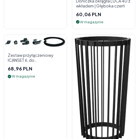
Doniczka okrągła LUCA 40 z
wkładem | Głęboka czerń
60,06 PLN
W magazynie
Zestaw przyłączeniowy
ICANSET 6, do
deszczownicy
68,96 PLN
W magazynie