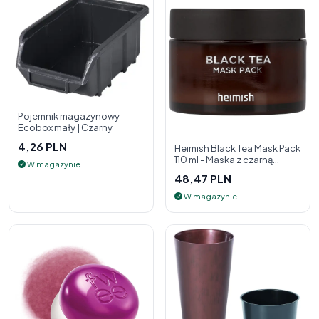
Pojemnik magazynowy -
Ecobox mały | Czarny
4,26 PLN
Heimish Black Tea Mask Pack
110 ml - Maska z czarną
W magazynie
herbatą
48,47 PLN
W magazynie