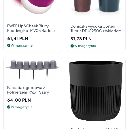
FWEE Lip&Cheek Blurry
Doniczka wysoka Corten
Pudding Pot MV03 Baddie 5
Tubus DTUS250C z wkładem
g - 2w1 pomadka i róż do
61,41 PLN
51,78 PLN
policzk
W magazynie
W magazynie
Palisada ogrodowa z
kołnierzem IPAL7 | Szary
64,00 PLN
W magazynie