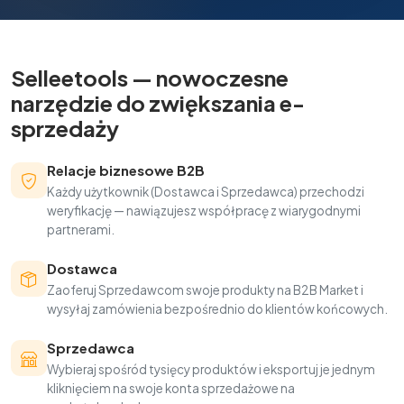
Selleetools — nowoczesne
narzędzie do zwiększania e-
sprzedaży
Relacje biznesowe B2B
Każdy użytkownik (Dostawca i Sprzedawca) przechodzi
weryfikację — nawiązujesz współpracę z wiarygodnymi
partnerami.
Dostawca
Zaoferuj Sprzedawcom swoje produkty na B2B Market i
wysyłaj zamówienia bezpośrednio do klientów końcowych.
Sprzedawca
Wybieraj spośród tysięcy produktów i eksportuj je jednym
kliknięciem na swoje konta sprzedażowe na