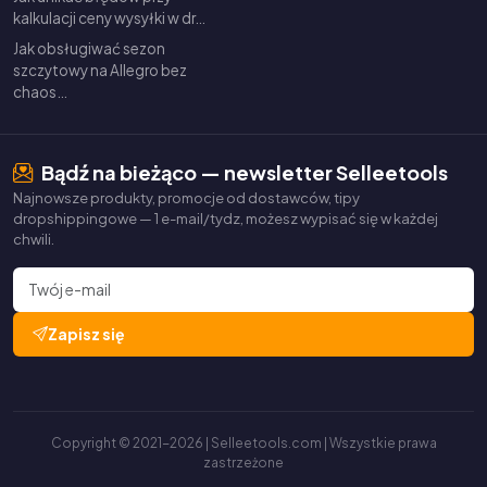
kalkulacji ceny wysyłki w dr…
Jak obsługiwać sezon
szczytowy na Allegro bez
chaos…
Bądź na bieżąco — newsletter Selleetools
Najnowsze produkty, promocje od dostawców, tipy
dropshippingowe — 1 e-mail/tydz, możesz wypisać się w każdej
chwili.
Zapisz się
Copyright © 2021-2026 | Selleetools.com | Wszystkie prawa
zastrzeżone