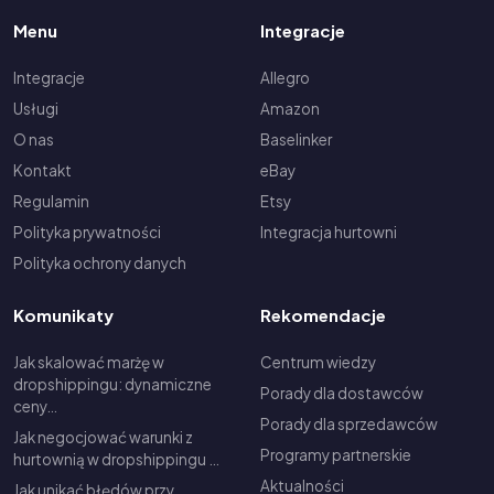
Menu
Integracje
Integracje
Allegro
Usługi
Amazon
O nas
Baselinker
Kontakt
eBay
Regulamin
Etsy
Polityka prywatności
Integracja hurtowni
Polityka ochrony danych
Komunikaty
Rekomendacje
Jak skalować marżę w
Centrum wiedzy
dropshippingu: dynamiczne
Porady dla dostawców
ceny…
Porady dla sprzedawców
Jak negocjować warunki z
Programy partnerskie
hurtownią w dropshippingu …
Aktualności
Jak unikać błędów przy