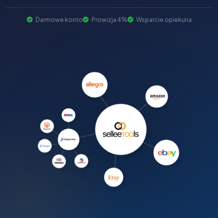
Darmowe konto
Prowizja 4%
Wsparcie opiekuna