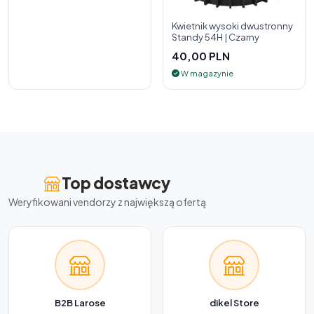
Kwietnik wysoki dwustronny
Standy 54H | Czarny
40,00 PLN
W magazynie
Top dostawcy
Weryfikowani vendorzy z największą ofertą
B2B Larose
dikel Store