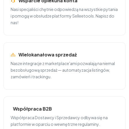
Wsparcie opiekuna konta
Nasi specjaliści chętnie odpowiedzą na wszystkie pytania
i pomogą w obsłudze platformy Selleetools. Napisz do
nas!
Wielokanałowa sprzedaż
Nasze integracje z marketplace'ami pozwalają na niemal
bezobsługową sprzedaż — automatyzacja listingów,
zamówień i trackingu.
Współpraca B2B
Współpraca Dostawcy i Sprzedawcy odbywa się na
platformie w oparciu o wewnętrzne regulaminy.